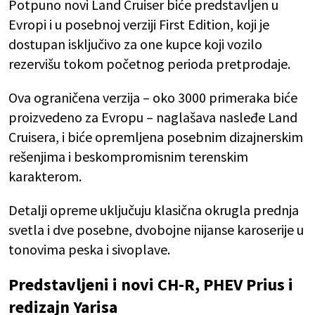
Potpuno novi Land Cruiser biće predstavljen u
Evropi i u posebnoj verziji First Edition, koji je
dostupan isključivo za one kupce koji vozilo
rezervišu tokom početnog perioda pretprodaje.
Ova ograničena verzija – oko 3000 primeraka biće
proizvedeno za Evropu – naglašava nasleđe Land
Cruisera, i biće opremljena posebnim dizajnerskim
rešenjima i beskompromisnim terenskim
karakterom.
Detalji opreme uključuju klasična okrugla prednja
svetla i dve posebne, dvobojne nijanse karoserije u
tonovima peska i sivoplave.
Predstavljeni i novi CH-R, PHEV Prius i
redizajn Yarisa