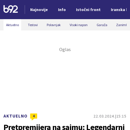
Najnovije
Info
Istočni front
Iranska kr
Nova vest
Aktuelno
Testovi
Polovnjak
Visoki napon
Garaža
Zanimljiv
AKTUELNO
22.03.2024.
15:15
4
Pretpremijera na sajmu: Legendarni