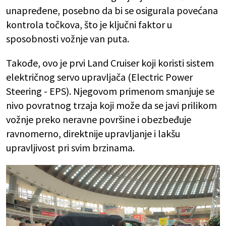
unapređene, posebno da bi se osigurala povećana
kontrola točkova, što je ključni faktor u
sposobnosti vožnje van puta.
Takođe, ovo je prvi Land Cruiser koji koristi sistem
električnog servo upravljača (Electric Power
Steering - EPS). Njegovom primenom smanjuje se
nivo povratnog trzaja koji može da se javi prilikom
vožnje preko neravne površine i obezbeđuje
ravnomerno, direktnije upravljanje i lakšu
upravljivost pri svim brzinama.