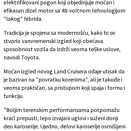
elektrifikovani pogon koji objedinjuje moćan i
efikasan dizel motor sa 48-voltnom tehnologijom
"lakog" hibrida.
Tradicija je spojena sa modernošću, kako bi se
stvorio vanvremenski izgled koji obećava
sposobnost vozila da izdrži veoma teške uslove,
navodi Toyota.
Moćan izgled novog Land Cruisera odaje utisak da
je baziran na "povratku korenima", ali je takođe i
veoma praktičan, sa pristupom koji spaja i formu i
funkciju.
"Boljim terenskim performansama potpomažu
kraći prepusti, lepo izvajani uglovi i suženi donji
deo karoserije. Ujedno, delovi karoserije osmišljeni