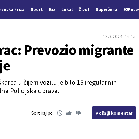
Iranska kriza
Sport
Biz
Lokal
Život
Superžena
92Puto
18.9.2024.
16:15
ac: Prevozio migrante
je
karca u čijem vozilu je bilo 15 iregularnih
lna Policijska uprava.
Sortiraj po:
Pošalji komentar