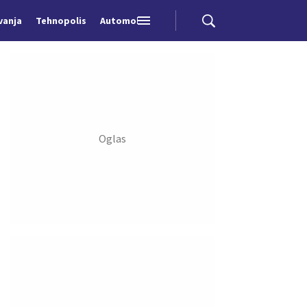
vanja
Tehnopolis
Automobili