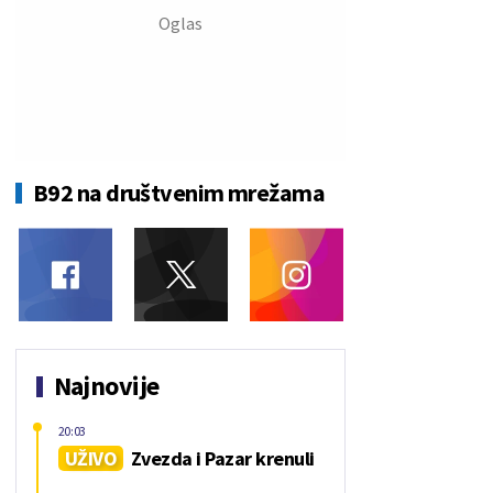
B92 na društvenim mrežama
Najnovije
20:03
UŽIVO
Zvezda i Pazar krenuli