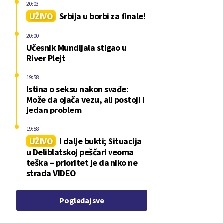
20:03
UŽIVO
Srbija u borbi za finale!
20:00
Učesnik Mundijala stigao u
River Plejt
19:58
Istina o seksu nakon svađe:
Može da ojača vezu, ali postoji i
jedan problem
19:58
UŽIVO
I dalje bukti; Situacija
u Deliblatskoj peščari veoma
teška – prioritet je da niko ne
strada VIDEO
Pogledaj sve