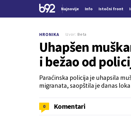
Najnovije
Info
Istočni front
Nova vest
Izvor:
Beta
HRONIKA
Uhapšen muškar
i bežao od polici
Paraćinska policija je uhapsila muš
migranata, saopštila je danas loka
Komentari
0