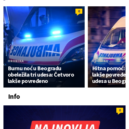
0
HRONIKA
HRONIKA
Burnu noć u Beogradu
Hitna pomoć: Č
obeležila tri udesa: Četvoro
lakše povređene
lakše povređeno
udesa u Beogr
Info
0