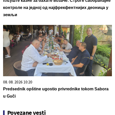
пљуште казне за бахате возаче: Строге саобраћајне
контроле на једној од најфрекфентнијих деоница у
земљи
08. 08. 2026 10:20
Predsednik opštine ugostio privrednike tokom Sabora
u Guči
Povezane vesti