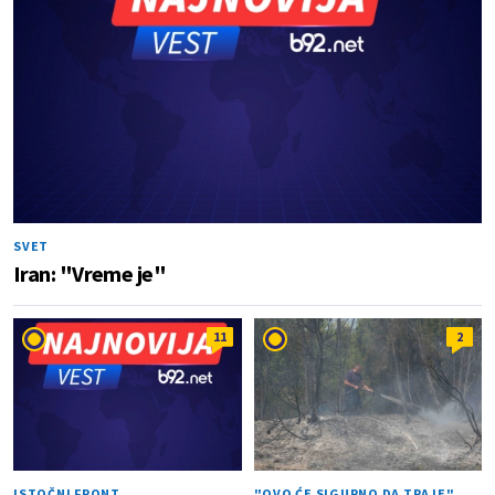
SVET
Iran: "Vreme je"
11
2
ISTOČNI FRONT
"OVO ĆE SIGURNO DA TRAJE"