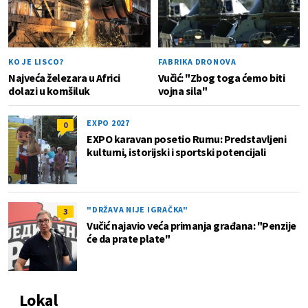
KO JE LISCO?
FABRIKA DRONOVA
Najveća železara u Africi
Vučić: "Zbog toga ćemo biti
dolazi u komšiluk
vojna sila"
EXPO 2027
0
EXPO karavan posetio Rumu: Predstavljeni
kulturni, istorijski i sportski potencijali
"DRŽAVA NIJE IGRAČKA"
3
Vučić najavio veća primanja građana: "Penzije
će da prate plate"
Lokal