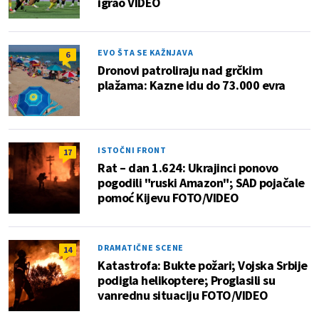
igrao VIDEO
EVO ŠTA SE KAŽNJAVA
6
Dronovi patroliraju nad grčkim
plažama: Kazne idu do 73.000 evra
ISTOČNI FRONT
17
Rat – dan 1.624: Ukrajinci ponovo
pogodili "ruski Amazon"; SAD pojačale
pomoć Kijevu FOTO/VIDEO
DRAMATIČNE SCENE
14
Katastrofa: Bukte požari; Vojska Srbije
podigla helikoptere; Proglasili su
vanrednu situaciju FOTO/VIDEO