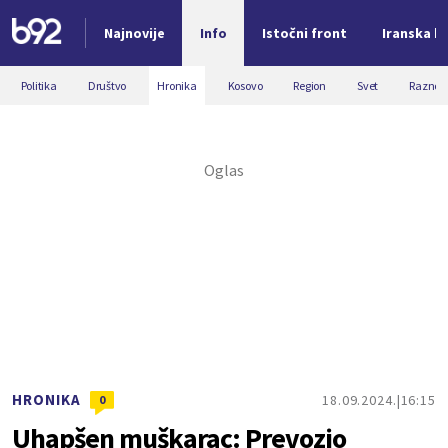
Najnovije
Info
Istočni front
Iranska kr
Nova vest
Politika
Društvo
Hronika
Kosovo
Region
Svet
Razno
HRONIKA
18.09.2024.
16:15
0
Uhapšen muškarac: Prevozio