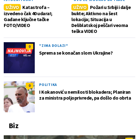
UŽIVO
Katastrofa –
UŽIVO
Požari u Srbiji i dalje
izvedeno čak 40 udara!;
bukte; Aktivno na šest
Gađane ključne tačke
lokacija; Situacija u
FOTO/VIDEO
Deliblatskoj peščari veoma
teška VIDEO
"ZIMA DOLAZI"
0
Sprema se konačan slom Ukrajine?
POLITIKA
0
I Kokanović u nemilosti blokadera; Planiran
za ministra poljoprivrede, pa došlo do obrta
Biz