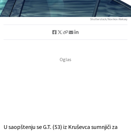
Shutterstock/Novikov Aleksey
U saopštenju se G.T. (53) iz Kruševca sumnjiči za