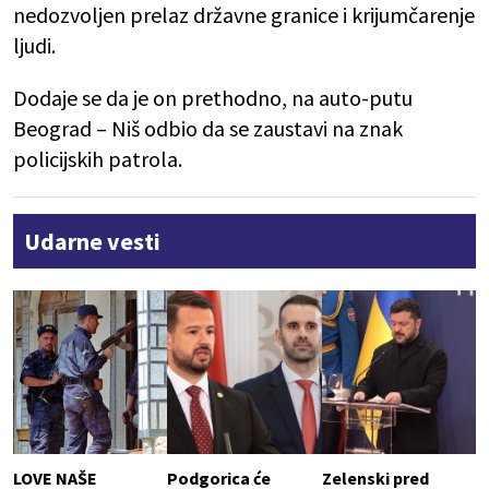
nedozvoljen prelaz državne granice i krijumčarenje
ljudi.
Dodaje se da je on prethodno, na auto-putu
Beograd – Niš odbio da se zaustavi na znak
policijskih patrola.
Udarne vesti
LOVE NAŠE
Podgorica će
Zelenski pred