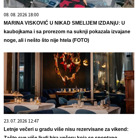
08. 08. 2026 18:00
MARINA VISKOVIĆ U NIKAD SMELIJEM IZDANjU: U
kaubojkama i sa prorezom na suknji pokazala izvajane
noge, ali i nešto što nije htela (FOTO)
23. 07. 2026 12:47
Letnje večeri u gradu više nisu rezervisane za vikend:
Zašto sve više ljudi bira večeru koja se spontano