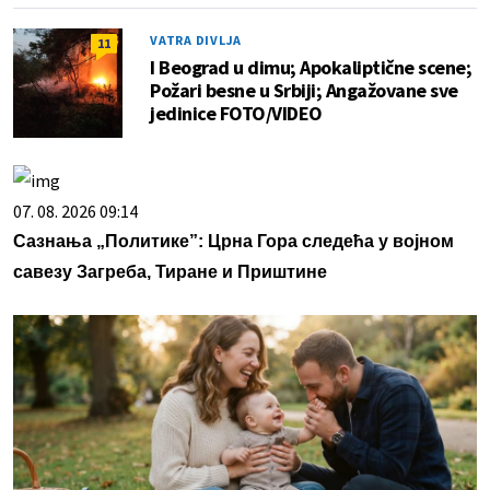
VATRA DIVLJA
11
I Beograd u dimu; Apokaliptične scene;
Požari besne u Srbiji; Angažovane sve
jedinice FOTO/VIDEO
07. 08. 2026 09:14
Сазнања „Политике”: Црна Гора следећа у војном
савезу Загреба, Тиране и Приштине