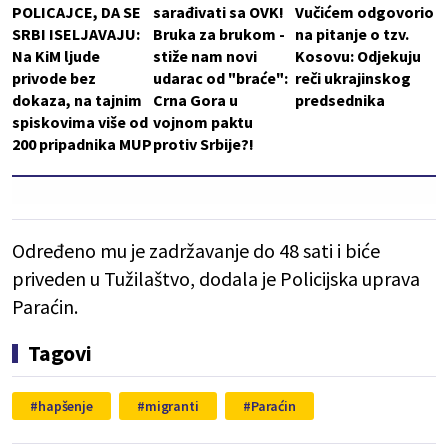
POLICAJCE, DA SE
sarađivati sa OVK!
Vučićem odgovorio
SRBI ISELJAVAJU:
Bruka za brukom -
na pitanje o tzv.
Na KiM ljude
stiže nam novi
Kosovu: Odjekuju
privode bez
udarac od "braće":
reči ukrajinskog
dokaza, na tajnim
Crna Gora u
predsednika
spiskovima više od
vojnom paktu
200 pripadnika MUP
protiv Srbije?!
Određeno mu je zadržavanje do 48 sati i biće
priveden u Tužilaštvo, dodala je Policijska uprava
Paraćin.
Tagovi
hapšenje
migranti
Paraćin