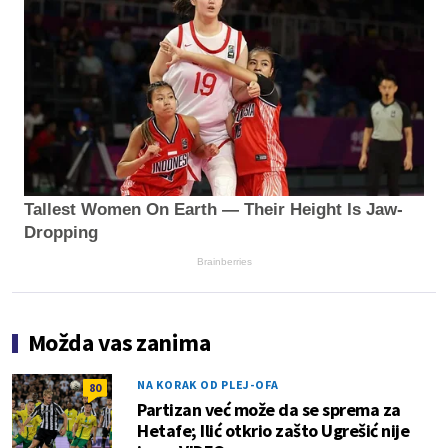
Tallest Women On Earth — Their Height Is Jaw-
Dropping
Brainberries
Možda vas zanima
NA KORAK OD PLEJ-OFA
80
Partizan već može da se sprema za
Hetafe; Ilić otkrio zašto Ugrešić nije