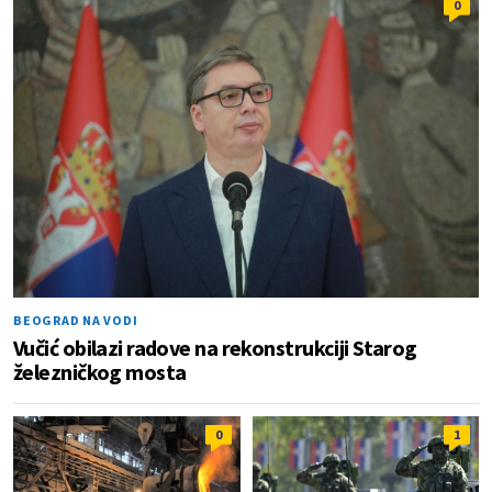
0
BEOGRAD NA VODI
Vučić obilazi radove na rekonstrukciji Starog
železničkog mosta
0
1