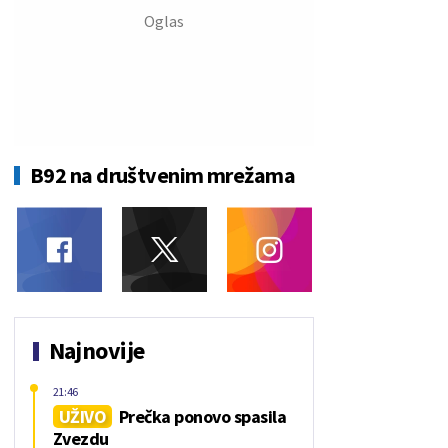
B92 na društvenim mrežama
Najnovije
21:46
UŽIVO
Prečka ponovo spasila
Zvezdu