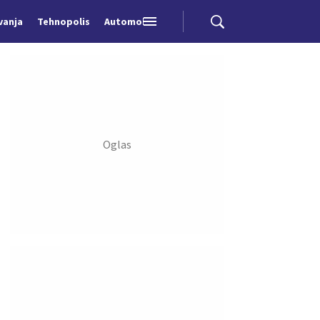
vanja
Tehnopolis
Automobili