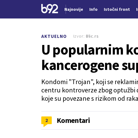
Najnovije
Info
Istočni front
Nova vest
Izvor:
Blic.rs
AKTUELNO
U popularnim 
kancerogene su
Kondomi "Trojan", koji se reklamir
centru kontroverze zbog optužbi 
koje su povezane s rizikom od raka
Komentari
2