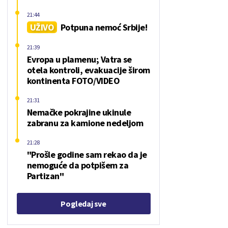
21:44
UŽIVO
Potpuna nemoć Srbije!
21:39
Evropa u plamenu; Vatra se
otela kontroli, evakuacije širom
kontinenta FOTO/VIDEO
21:31
Nemačke pokrajine ukinule
zabranu za kamione nedeljom
21:28
"Prošle godine sam rekao da je
nemoguće da potpišem za
Partizan"
Pogledaj sve