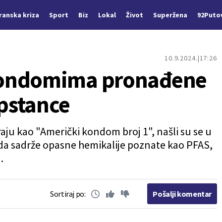
Iranska kriza
Sport
Biz
Lokal
Život
Superžena
92Puto
10.9.2024.
17:26
kondomima pronađene
pstance
aju kao "Američki kondom broj 1", našli su se u
da sadrže opasne hemikalije poznate kao PFAS,
.
Sortiraj po:
Pošalji komentar