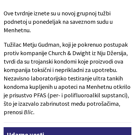
Ove tvrdnje iznete su u novoj grupnoj tužbi
podnetoj u ponedeljak na saveznom sudu u
Menhetnu.
Tužilac Metju Gudman, koji je pokrenuo postupak
protiv kompanije Church & Dwight iz Nju Džersija,
tvrdi da su trojanski kondomi koje proizvodi ova
kompanija toksični i neprikladni za upotrebu.
Nezavisno laboratorijsko testiranje ultra tankih
kondoma kupljenih u apoteci na Menhetnu otkrilo
je prisustvo PFAS (per- i polifluoroalkil supstanci),
što je izazvalo zabrinutost među potrošačima,
prenosi
Blic
.
Udarne vesti