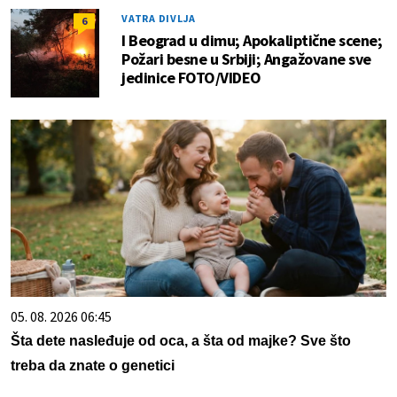
VATRA DIVLJA
6
I Beograd u dimu; Apokaliptične scene;
Požari besne u Srbiji; Angažovane sve
jedinice FOTO/VIDEO
05. 08. 2026 06:45
Šta dete nasleđuje od oca, a šta od majke? Sve što
treba da znate o genetici