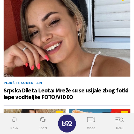
PLJUŠTE KOMENTARI
Srpska Dileta Leota: Mreže su se usijale zbog fotki
lepe voditeljke FOTO/VIDEO
0
0
✕
Novo
Sport
Video
Menu