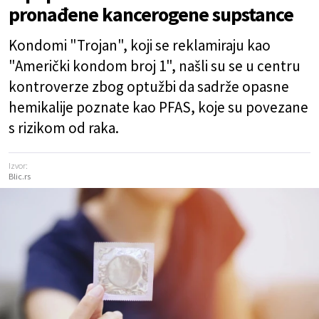
pronađene kancerogene supstance
Kondomi "Trojan", koji se reklamiraju kao
"Američki kondom broj 1", našli su se u centru
kontroverze zbog optužbi da sadrže opasne
hemikalije poznate kao PFAS, koje su povezane
s rizikom od raka.
Izvor:
Blic.rs