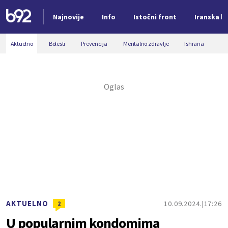
Najnovije
Info
Istočni front
Iranska kr
Nova vest
Aktuelno
Bolesti
Prevencija
Mentalno zdravlje
Ishrana
AKTUELNO
10.09.2024.
17:26
2
U popularnim kondomima