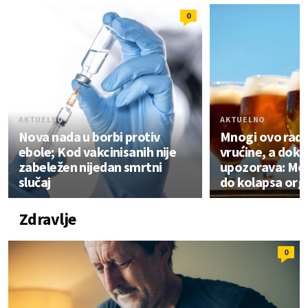
0
AKTUELNO
AKTUELNO
Nova nada u borbi protiv
Mnogi ovo rade
ebole; Kod vakcinisanih nije
vrućine, a dok
zabeležen nijedan smrtni
upozorava: Mo
slučaj
do kolapsa or
Zdravlje
0