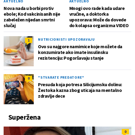
AKTUELNO
AKTUELNO
Nova nada u borbi protiv
Mnogi ovo rade kada udare
ebole; Kod vakcinisanih nije
vrućine, a doktorka
zabeležen nijedan smrtni
upozorava: Može da dovede
slučaj
do kolapsa organizma VIDEO
NUTRICIONISTI UPOZORAVAJU
1
Ovo su najgore namirnice koje možete da
konzumirate ako imate insulinsku
rezistenciju: Pogoršavaju stanje
"STVARATE PREDATORE"
0
Presuda koja potresa Silicijumsku dolinu:
Žestoka kazna zbog uticaja na mentalno
zdravlje dece
Superžena
0