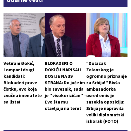
Vetirani Đokić,
BLOKADERI O
"Dolazak
Lompar i drugi
ĐOKIĆU NAPISALI
Zelenskog je
kandidati:
DOSIJE NA 39
ogromno priznanje
Blokaderi prave
STRANA: Do juče im
za Srbiju!" Bivša
čistku, evo koja
bio saveznik, sada
ambasadorka
zvučna imena lete
je ''visokorizičan'' -
usred emisije
sa liste!
Evo šta mu
sasekla opoziciju:
stavljaju na teret
Srbija je napravila
veliki diplomatski
iskorak (FOTO)