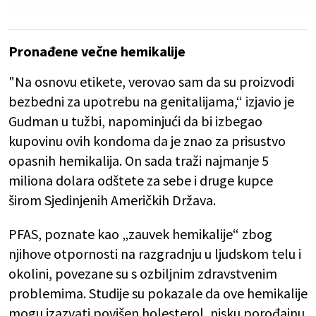
Pronađene večne hemikalije
"Na osnovu etikete, verovao sam da su proizvodi
bezbedni za upotrebu na genitalijama,“ izjavio je
Gudman u tužbi, napominjući da bi izbegao
kupovinu ovih kondoma da je znao za prisustvo
opasnih hemikalija. On sada traži najmanje 5
miliona dolara odštete za sebe i druge kupce
širom Sjedinjenih Američkih Država.
PFAS, poznate kao „zauvek hemikalije“ zbog
njihove otpornosti na razgradnju u ljudskom telu i
okolini, povezane su s ozbiljnim zdravstvenim
problemima. Studije su pokazale da ove hemikalije
mogu izazvati povišen holesterol, nisku porođajnu