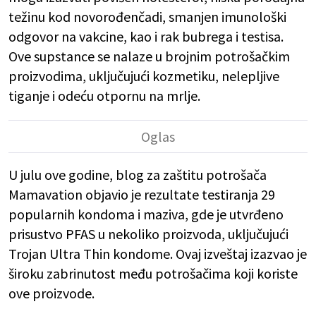
težinu kod novorođenčadi, smanjen imunološki
odgovor na vakcine, kao i rak bubrega i testisa.
Ove supstance se nalaze u brojnim potrošačkim
proizvodima, uključujući kozmetiku, nelepljive
tiganje i odeću otpornu na mrlje.
U julu ove godine, blog za zaštitu potrošača
Mamavation objavio je rezultate testiranja 29
popularnih kondoma i maziva, gde je utvrđeno
prisustvo PFAS u nekoliko proizvoda, uključujući
Trojan Ultra Thin kondome. Ovaj izveštaj izazvao je
široku zabrinutost među potrošačima koji koriste
ove proizvode.