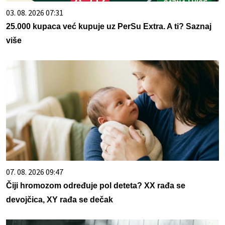
03. 08. 2026 07:31
25.000 kupaca već kupuje uz PerSu Extra. A ti? Saznaj
više
07. 08. 2026 09:47
Čiji hromozom određuje pol deteta? XX rađa se
devojčica, XY rađa se dečak