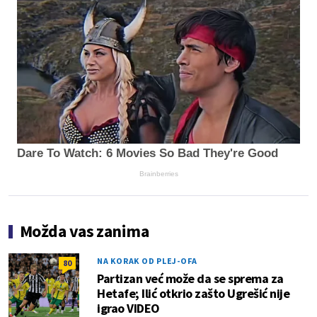
Dare To Watch: 6 Movies So Bad They're Good
Brainberries
Možda vas zanima
NA KORAK OD PLEJ-OFA
80
Partizan već može da se sprema za
Hetafe; Ilić otkrio zašto Ugrešić nije
igrao VIDEO