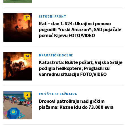
ISTOČNI FRONT
17
Rat – dan 1.624: Ukrajinci ponovo
pogodili "ruski Amazon"; SAD pojačale
pomoć Kijevu FOTO/VIDEO
DRAMATIČNE SCENE
14
Katastrofa: Bukte požari; Vojska Srbije
podigla helikoptere; Proglasili su
vanrednu situaciju FOTO/VIDEO
EVO ŠTA SE KAŽNJAVA
4
Dronovi patroliraju nad grčkim
plažama: Kazne idu do 73.000 evra