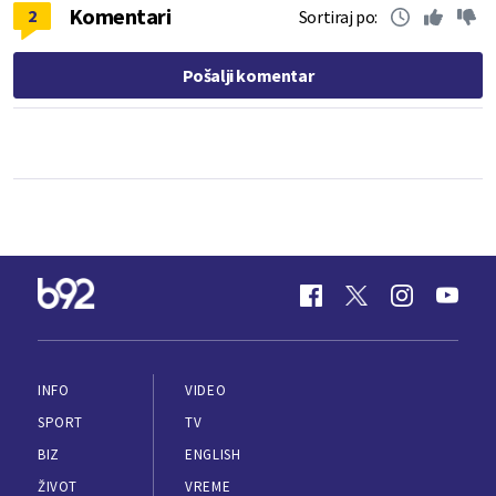
Komentari
2
Sortiraj po:
Pošalji komentar
INFO
VIDEO
SPORT
TV
BIZ
ENGLISH
ŽIVOT
VREME