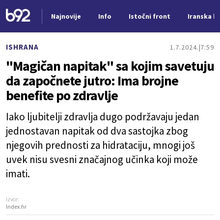
Najnovije
Info
Istočni front
Iranska kr
Nova vest
ISHRANA
1.7.2024.
7:59
"Magičan napitak" sa kojim savetuju
da započnete jutro: Ima brojne
benefite po zdravlje
Iako ljubitelji zdravlja dugo podržavaju jedan
jednostavan napitak od dva sastojka zbog
njegovih prednosti za hidrataciju, mnogi još
uvek nisu svesni značajnog učinka koji može
imati.
Izvor:
Index.hr