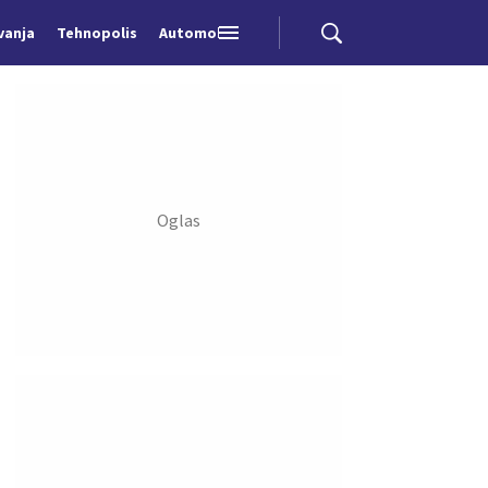
vanja
Tehnopolis
Automobili