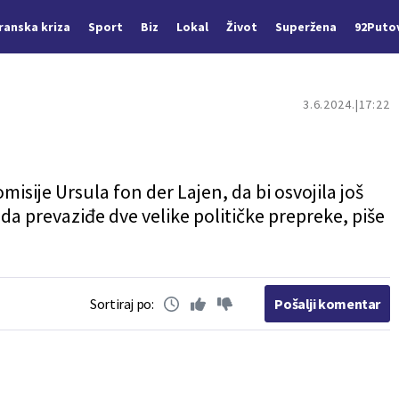
Iranska kriza
Sport
Biz
Lokal
Život
Superžena
92Puto
3.6.2024.
17:22
sije Ursula fon der Lajen, da bi osvojila još
da prevaziđe dve velike političke prepreke, piše
Sortiraj po:
Pošalji komentar