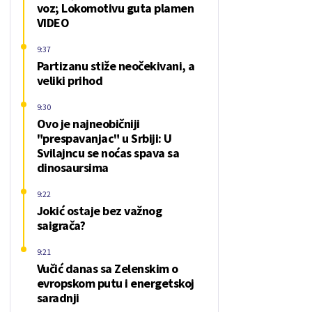
voz; Lokomotivu guta plamen
VIDEO
9:37
Partizanu stiže neočekivani, a
veliki prihod
9:30
Ovo je najneobičniji
"prespavanjac" u Srbiji: U
Svilajncu se noćas spava sa
dinosaursima
9:22
Jokić ostaje bez važnog
saigrača?
9:21
Vučić danas sa Zelenskim o
evropskom putu i energetskoj
saradnji