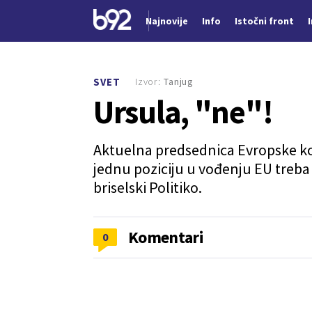
Najnovije
Info
Istočni front
Nova vest
Izvor:
Tanjug
SVET
Ursula, "ne"!
Aktuelna predsednica Evropske komi
jednu poziciju u vođenju EU treba 
briselski Politiko.
Komentari
0