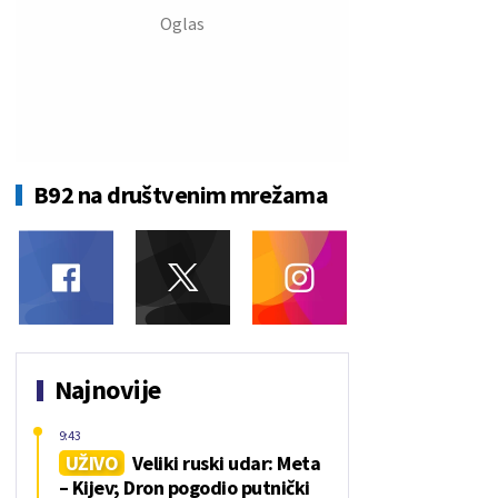
B92 na društvenim mrežama
Najnovije
9:43
UŽIVO
Veliki ruski udar: Meta
– Kijev; Dron pogodio putnički