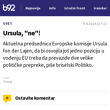
Najnovije
Info
Istočni front
Iranska kr
Nova vest
SVET
3.6.2024.
17:22
Ursula, "ne"!
Aktuelna predsednica Evropske komisije Ursula
fon der Lajen, da bi osvojila još jednu poziciju u
vođenju EU treba da prevaziđe dve velike
političke prepreke, piše briselski Politiko.
Izvor:
Tanjug
Ostavite komentar
0