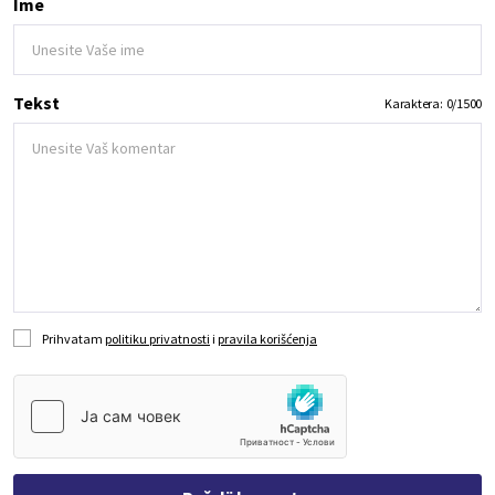
Ime
Tekst
Karaktera:
0
/
1500
Prihvatam
politiku privatnosti
i
pravila korišćenja