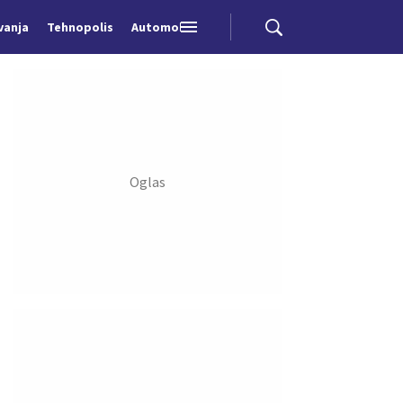
vanja
Tehnopolis
Automobili