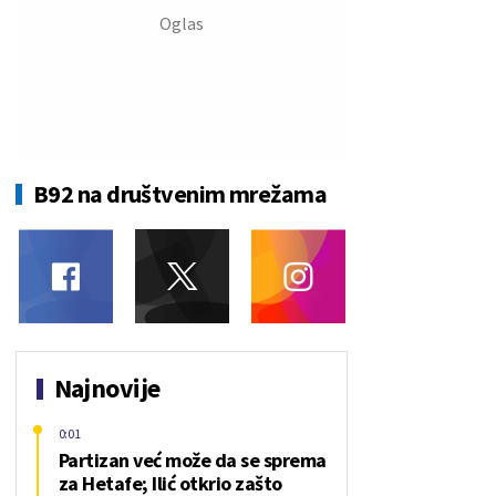
B92 na društvenim mrežama
Najnovije
0:01
Partizan već može da se sprema
za Hetafe; Ilić otkrio zašto