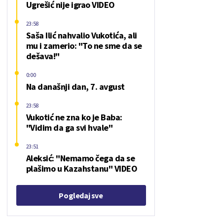
Ugrešić nije igrao VIDEO
23:58
Saša Ilić nahvalio Vukotića, ali
mu i zamerio: "To ne sme da se
dešava!"
0:00
Na današnji dan, 7. avgust
23:58
Vukotić ne zna ko je Baba:
"Vidim da ga svi hvale"
23:51
Aleksić: "Nemamo čega da se
plašimo u Kazahstanu" VIDEO
Pogledaj sve