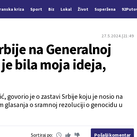
Iranska kriza
Sport
Biz
Lokal
Život
Superžena
92Puto
27.5.2024.
21:49
Srbije na Generalnoj
je bila moja ideja,
, govorio je o zastavi Srbije koju je nosio na
 glasanja o sramnoj rezoluciji o genocidu u
Sortiraj po:
Pošalji komentar