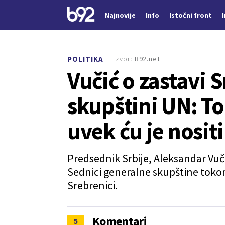
Najnovije
Info
Istočni front
Nova vest
Izvor:
B92.net
POLITIKA
Vučić o zastavi 
skupštini UN: To 
uvek ću je nositi
Predsednik Srbije, Aleksandar Vučić
Sednici generalne skupštine tokom
Srebrenici.
Komentari
5