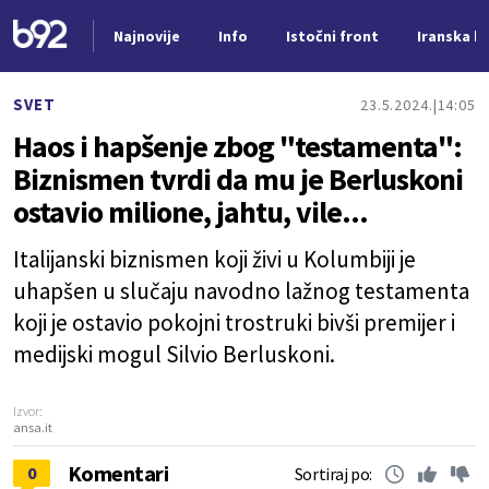
Najnovije
Info
Istočni front
Iranska kr
Nova vest
SVET
23.5.2024.
14:05
Haos i hapšenje zbog "testamenta":
Biznismen tvrdi da mu je Berluskoni
ostavio milione, jahtu, vile...
Italijanski biznismen koji živi u Kolumbiji je
uhapšen u slučaju navodno lažnog testamenta
koji je ostavio pokojni trostruki bivši premijer i
medijski mogul Silvio Berluskoni.
Izvor:
ansa.it
Komentari
0
Sortiraj po: