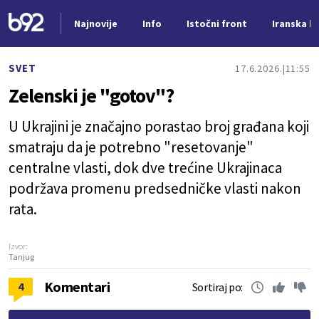
Najnovije
Info
Istočni front
Iranska kr
Nova vest
SVET
17.6.2026.
11:55
Zelenski je "gotov"?
U Ukrajini je značajno porastao broj građana koji
smatraju da je potrebno "resetovanje"
centralne vlasti, dok dve trećine Ukrajinaca
podržava promenu predsedničke vlasti nakon
rata.
Izvor:
Tanjug
Komentari
4
Sortiraj po: