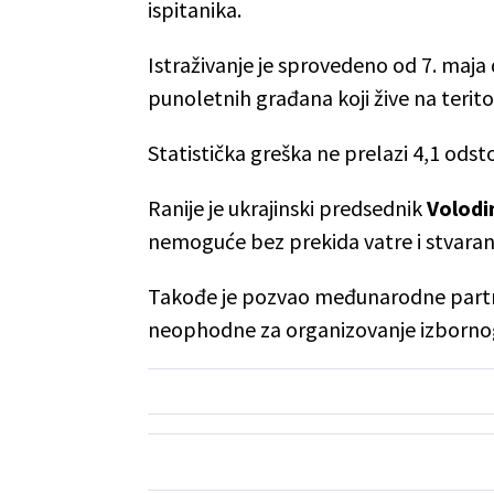
ispitanika.
Istraživanje je sprovedeno od 7. maja
punoletnih građana koji žive na terit
Statistička greška ne prelazi 4,1 odsto
Ranije je ukrajinski predsednik
Volodi
nemoguće bez prekida vatre i stvaran
Takođe je pozvao međunarodne partne
neophodne za organizovanje izborno