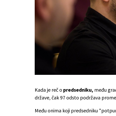
Kada je reč o
predsedniku,
među građ
države, čak 97 odsto podržava promen
Među onima koji predsedniku "potpuno 