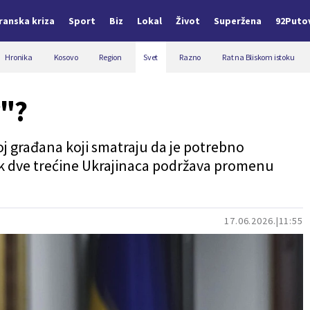
Iranska kriza
Sport
Biz
Lokal
Život
Superžena
92Puto
Hronika
Kosovo
Region
Svet
Razno
Rat na Bliskom istoku
v"?
oj građana koji smatraju da je potrebno
ok dve trećine Ukrajinaca podržava promenu
17.06.2026.
11:55