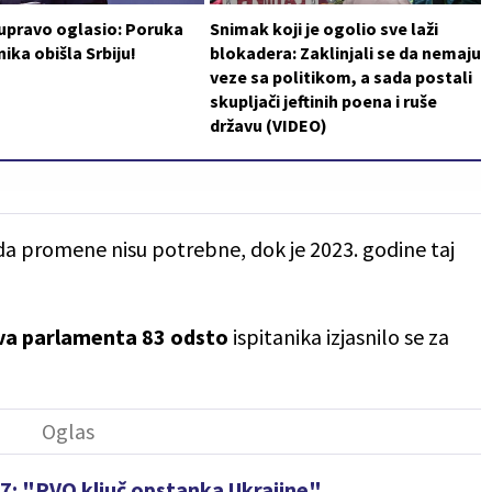
 upravo oglasio: Poruka
Snimak koji je ogolio sve laži
ika obišla Srbiju!
blokadera: Zaklinjali se da nemaju
veze sa politikom, a sada postali
skupljači jeftinih poena i ruše
državu (VIDEO)
a promene nisu potrebne, dok je 2023. godine taj
va parlamenta 83 odsto
ispitanika izjasnilo se za
G7: "PVO ključ opstanka Ukrajine"