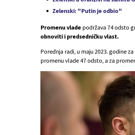
Zelenski: "Putin je odbio"
Promenu vlade
podržava 74 odsto gr
obnoviti i predsedničku vlast.
Poređnja radi, u maju 2023. godine za
promenu vlade 47 odsto, a za promen