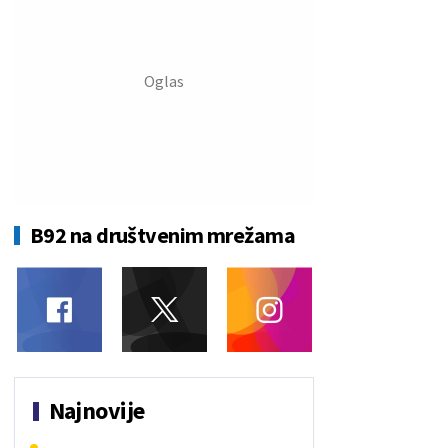
B92 na društvenim mrežama
Najnovije