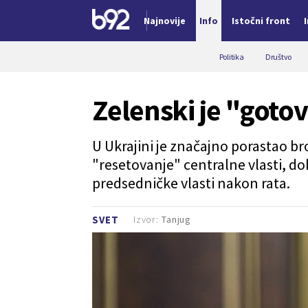
Najnovije
Info
Istočni front
Nova vest
Politika
Društvo
Zelenski je "goto
U Ukrajini je značajno porastao br
"resetovanje" centralne vlasti, d
predsedničke vlasti nakon rata.
Izvor:
Tanjug
SVET