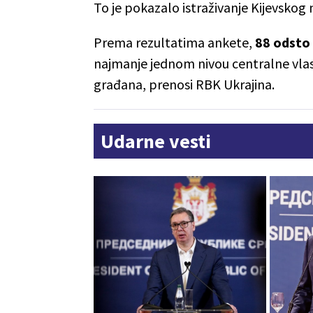
To je pokazalo istraživanje Kijevskog
Prema rezultatima ankete,
88 odsto 
najmanje jednom nivou centralne vlast
građana, prenosi RBK Ukrajina.
Udarne vesti