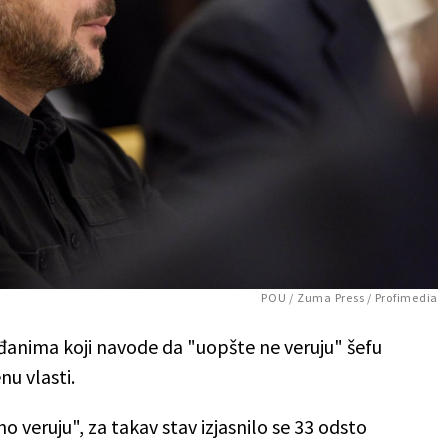
POU / Zuma Press / Profimedia
anima koji navode da "uopšte ne veruju" šefu
u vlasti.
veruju", za takav stav izjasnilo se 33 odsto