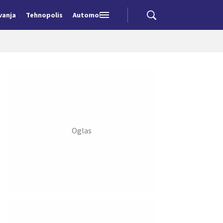
vanja
Tehnopolis
Automobili