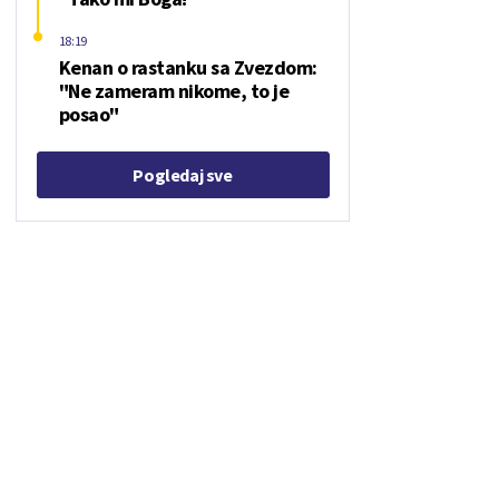
18:19
Kenan o rastanku sa Zvezdom:
"Ne zameram nikome, to je
posao"
Pogledaj sve