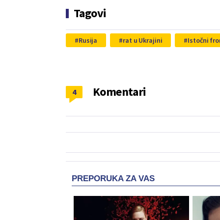
Tagovi
Rusija
rat u Ukrajini
Istočni fro
Komentari
4
PREPORUKA ZA VAS