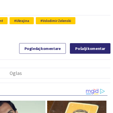
nt
Ukrajina
Volodimir Zelenski
Pogledaj komentare
Pošalji komentar