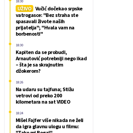
18:30
UŽIVO
Vučić dočekao srpske
vatrogasce: "Bez straha ste
spasavali živote naših
prijatelja"; "Hvala vam na
borbenosti"
18:30
Kapiten da se probudi,
Arnautović potrebniji nego ikad
– šta je sa skrajnutim
džokerom?
18:26
Na udaru su tajfuna; Stižu
vetrovi od preko 200
kilometara na sat VIDEO
18:24
Mišel Fajfer više nikada ne želi
da igra glavnu ulogu u filmu:
"Tako mi Boga!"