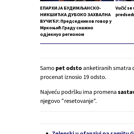
ЕПАРХИЈА БУДИМЉАНСКО-
Vučić se
НИКШИЋКА ДУБОКО ЗАХВАЛНА
predsedn
ВУЧИЋУ: Председников говор у
Мркоњић Граду снажно
одјекнуо регионом
Samo
pet odsto
anketiranih smatra d
procenat iznosio 19 odsto.
Najveću podršku ima promena
sasta
njegovo "resetovanje".
Zelenski u ofanzivi na samitu 