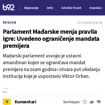
Najnovije
Info
Istočni front
Iranska kr
Nova vest
REGION
15.6.2026.
19:36
Parlament Mađarske menja pravila
igre: Uvedeno ograničenje mandata
premijera
Mađarski parlament usvojio je ustavni
amandman kojim se ograničava mandat
premijera na osam godina i otvara put ukidanju
institucija koje je uspostavio Viktor Orban.
Izvor:
Klix
Komentari
0
Sortiraj po: