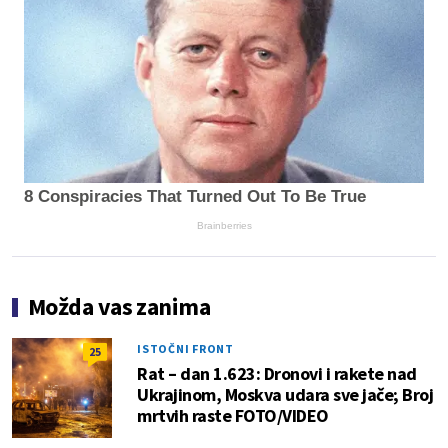
8 Conspiracies That Turned Out To Be True
Brainberries
Možda vas zanima
ISTOČNI FRONT
25
Rat – dan 1.623: Dronovi i rakete nad
Ukrajinom, Moskva udara sve jače; Broj
mrtvih raste FOTO/VIDEO