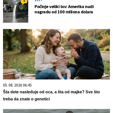
SVET
4
Počinje veliki lov: Amerika nudi
nagradu od 100 miliona dolara
05. 08. 2026 06:45
Šta dete nasleđuje od oca, a šta od majke? Sve što
treba da znate o genetici