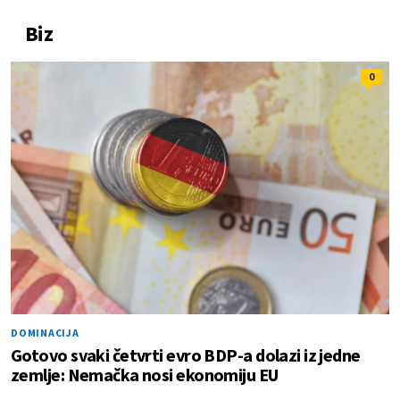
Biz
0
DOMINACIJA
Gotovo svaki četvrti evro BDP-a dolazi iz jedne
zemlje: Nemačka nosi ekonomiju EU