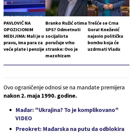
PAVLOVIĆ NA
Branko Ružić otima
Trešće se Crna
OPOZICIONIM
SPS? Odmetnuti
Gora! Knežević
MEDIJIMA: Mali je u
socijalista
najavio političku
pravu, ima para za
poručuje vrhu
bombu koja će
veće plate i penzije
stranke: Ovo je
uzdrmati Vladu
mazohizam
Ovo ograničenje odnosi se na mandate premijera
nakon 2. maja 1990. godine.
Mađar: "Ukrajina? To je komplikovano"
VIDEO
Preokret: Mađarska na putu da odblokira