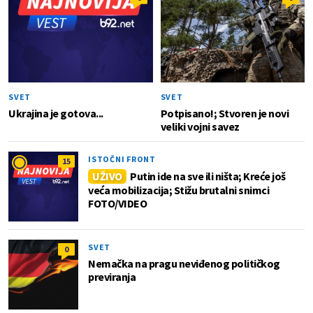
SVET
SVET
Ukrajina je gotova...
Potpisano!; Stvoren je novi
veliki vojni savez
ISTOČNI FRONT
15
UŽIVO
Putin ide na sve ili ništa; Kreće još
veća mobilizacija; Stižu brutalni snimci
FOTO/VIDEO
SVET
0
Nemačka na pragu neviđenog političkog
previranja