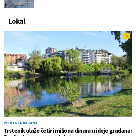
Lokal
0
PO MERI GRAĐANA
Trstenik ulaže četiri miliona dinara u ideje građana: