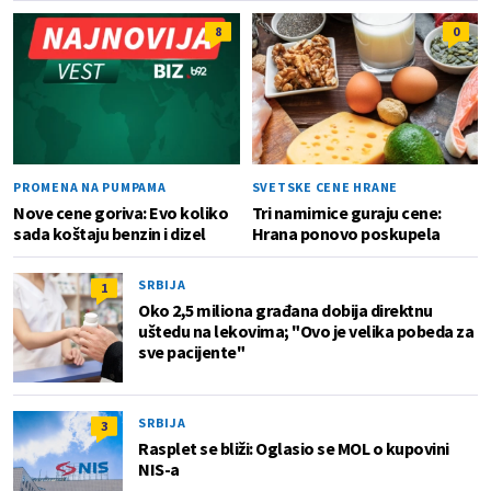
8
0
PROMENA NA PUMPAMA
SVETSKE CENE HRANE
Nove cene goriva: Evo koliko
Tri namirnice guraju cene:
sada koštaju benzin i dizel
Hrana ponovo poskupela
SRBIJA
1
Oko 2,5 miliona građana dobija direktnu
uštedu na lekovima; "Ovo je velika pobeda za
sve pacijente"
SRBIJA
3
Rasplet se bliži: Oglasio se MOL o kupovini
NIS-a