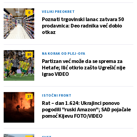
VELIKI PREOKRET
0
Poznati trgovinski lanac zatvara 50
prodavnica: Deo radnika već dobio
otkaz
NA KORAK OD PLEJ-OFA
80
Partizan već može da se sprema za
Hetafe; Ilić otkrio zašto Ugrešić nije
igrao VIDEO
ISTOČNI FRONT
17
Rat – dan 1.624: Ukrajinci ponovo
pogodili "ruski Amazon"; SAD pojačale
pomoć Kijevu FOTO/VIDEO