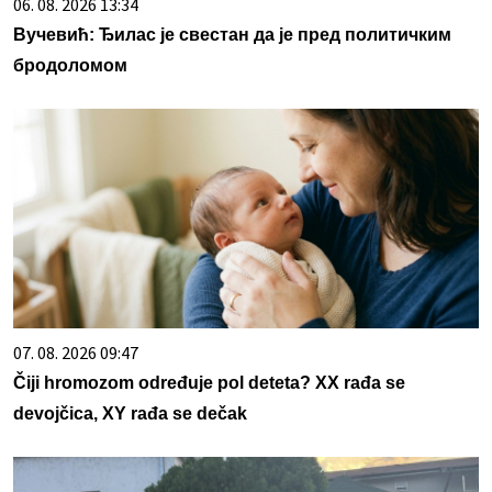
06. 08. 2026 13:34
Вучевић: Ђилас је свестан да је пред политичким
бродоломом
07. 08. 2026 09:47
Čiji hromozom određuje pol deteta? XX rađa se
devojčica, XY rađa se dečak