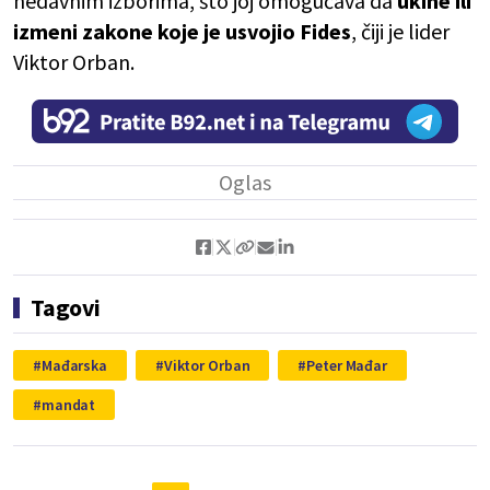
nedavnim izborima, što joj omogućava da
ukine ili
izmeni zakone koje je usvojio Fides
, čiji je lider
Viktor Orban.
Tagovi
Mađarska
Viktor Orban
Peter Mađar
mandat