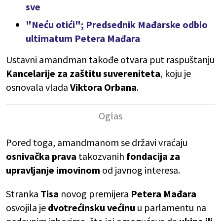
sve
"Neću otići"; Predsednik Mađarske odbio
ultimatum Petera Mađara
Ustavni amandman takođe otvara put raspuštanju
Kancelarije
za zaštitu suvereniteta
, koju je
osnovala vlada
Viktora
Orbana
.
Pored toga, amandmanom se državi vraćaju
osnivačka
prava
takozvanih
fondacija
za
upravljanje imovinom
od javnog interesa.
Stranka
Tisa
novog premijera
Petera Mađara
osvojila je
dvotrećinsku
većinu
u parlamentu na