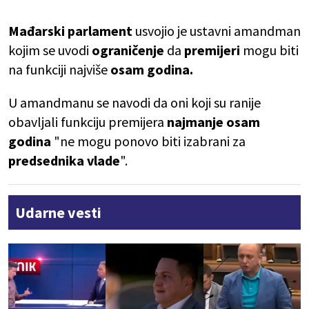
Mađarski
parlament
usvojio je ustavni amandman
kojim se uvodi
ograničenje
da
premijeri
mogu biti
na funkciji najviše
osam godina.
U amandmanu se navodi da oni koji su ranije
obavljali funkciju premijera
najmanje
osam
godina
"ne mogu ponovo biti izabrani za
predsednika
vlade
".
Udarne vesti