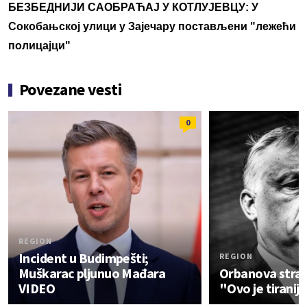
БЕЗБЕДНИЈИ САОБРАЋАЈ У КОТЛУЈЕВЦУ: У
Сокобањској улици у Зајечару постављени "лежећи
полицајци"
Povezane vesti
0
REGION
Incident u Budimpešti;
REGION
Muškarac pljunuo Mađara
Orbanova stran
VIDEO
"Ovo je tirani