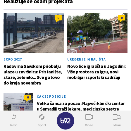
Realizuje se osam projekata
0
0
EXPO 2027
UREĐENJE IGRALIŠTA
Radovi na Savskom priobalju
Novo lice igrališta u Jagodini:
ulaze u završnicu: Pristanište,
Više prostora za igru, novi
staze, zelenilo... Sve gotovo
mobilijar i sportski sadržaji
do kraja novembra
ČAK 32 POZICIJE
0
Velika šansa za posao: Najveći klinički centar
u Šumadiji traži lekare, medicinske sestre
vozače...
✕
Novo
Sport
Video
Menu