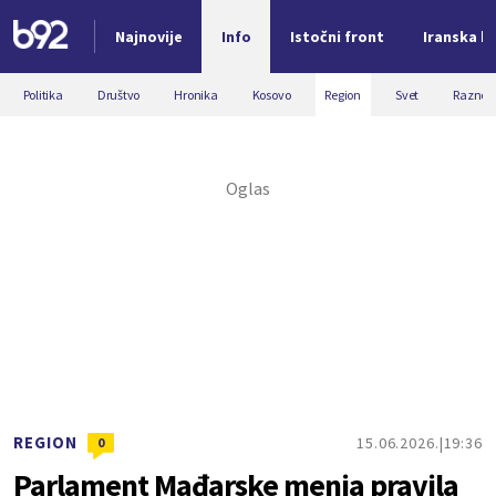
Najnovije
Info
Istočni front
Iranska kr
Nova vest
Politika
Društvo
Hronika
Kosovo
Region
Svet
Razno
REGION
15.06.2026.
19:36
0
Parlament Mađarske menja pravila