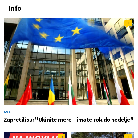
Info
0
SVET
Zapretili su: "Ukinite mere – imate rok do nedelje"
0
0