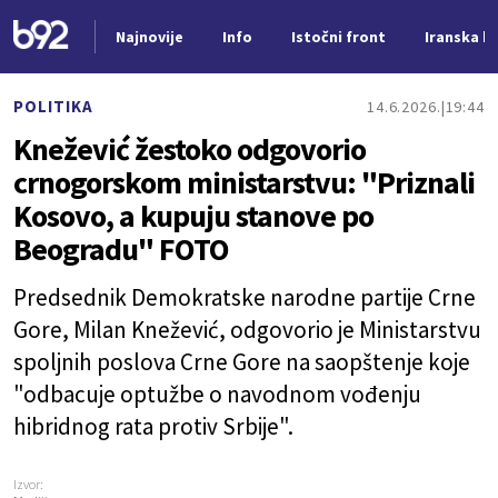
Najnovije
Info
Istočni front
Iranska kr
Nova vest
POLITIKA
14.6.2026.
19:44
Knežević žestoko odgovorio
crnogorskom ministarstvu: "Priznali
Kosovo, a kupuju stanove po
Beogradu" FOTO
Predsednik Demokratske narodne partije Crne
Gore, Milan Knežević, odgovorio je Ministarstvu
spoljnih poslova Crne Gore na saopštenje koje
"odbacuje optužbe o navodnom vođenju
hibridnog rata protiv Srbije".
Izvor: