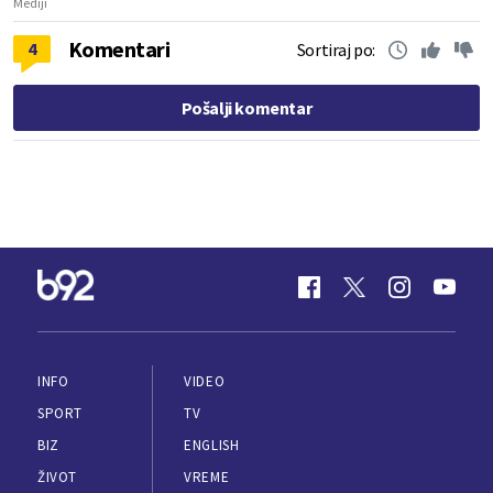
Mediji
Komentari
4
Sortiraj po:
Pošalji komentar
INFO
VIDEO
SPORT
TV
BIZ
ENGLISH
ŽIVOT
VREME