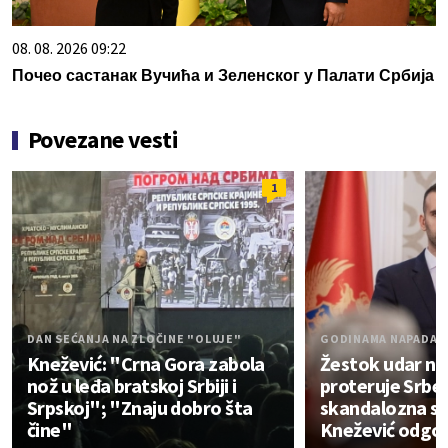
08. 08. 2026 09:22
Почео састанак Вучића и Зеленског у Палати Србија
Povezane vesti
1
DAN SEĆANJA NA ZLOČINE "OLUJE"
GODINAMA NAPADAJ
Knežević: "Crna Gora zabola
Žestok udar na 
nož u leđa bratskoj Srbiji i
proteruje Srbe,
Srpskoj"; "Znaju dobro šta
skandalozna sa
čine"
Knežević odgo