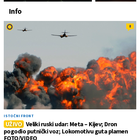
Info
8
ISTOČNI FRONT
UŽIVO
Veliki ruski udar: Meta – Kijev; Dron
pogodio putnički voz; Lokomotivu guta plamen
FOTO/VIDEO