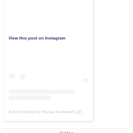
View this post on Instagram
A post shared by Милан Кнежевић (@milanknezevic_dnp)