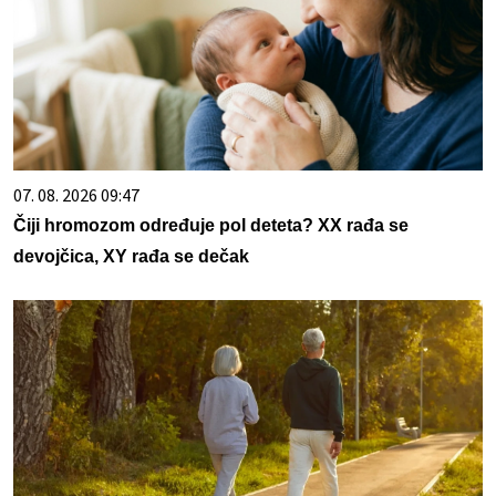
07. 08. 2026 09:47
Čiji hromozom određuje pol deteta? XX rađa se
devojčica, XY rađa se dečak