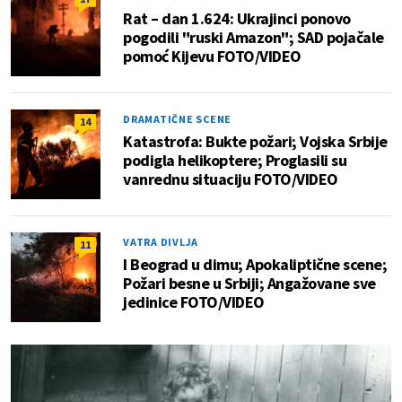
Rat – dan 1.624: Ukrajinci ponovo
pogodili "ruski Amazon"; SAD pojačale
pomoć Kijevu FOTO/VIDEO
DRAMATIČNE SCENE
14
Katastrofa: Bukte požari; Vojska Srbije
podigla helikoptere; Proglasili su
vanrednu situaciju FOTO/VIDEO
VATRA DIVLJA
11
I Beograd u dimu; Apokaliptične scene;
Požari besne u Srbiji; Angažovane sve
jedinice FOTO/VIDEO