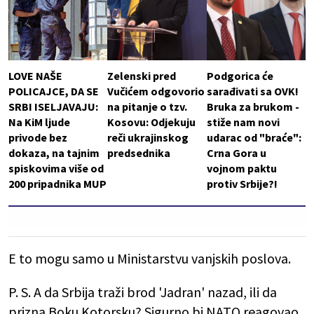
LOVE NAŠE
Zelenski pred
Podgorica će
POLICAJCE, DA SE
Vučićem odgovorio
sarađivati sa OVK!
SRBI ISELJAVAJU:
na pitanje o tzv.
Bruka za brukom -
Na KiM ljude
Kosovu: Odjekuju
stiže nam novi
privode bez
reči ukrajinskog
udarac od "braće":
dokaza, na tajnim
predsednika
Crna Gora u
spiskovima više od
vojnom paktu
200 pripadnika MUP
protiv Srbije?!
E to mogu samo u Ministarstvu vanjskih poslova.
P. S. A da Srbija traži brod 'Jadran' nazad, ili da
prizna Boku Kotorsku? Sigurno bi NATO reagovao