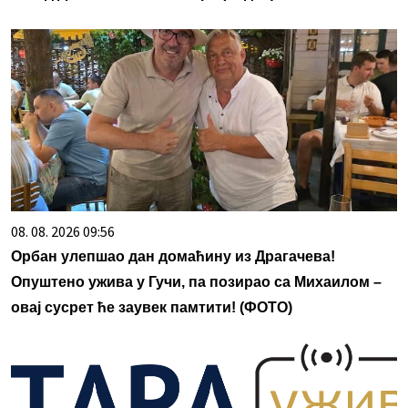
08. 08. 2026 09:56
Oрбан улепшао дан домаћину из Драгачева!
Опуштено ужива у Гучи, па позирао са Михаилом –
овај сусрет ће заувек памтити! (ФОТО)