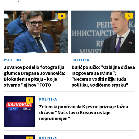
0
0
POLITIKA
POLITIKA
Jovanov podelio fotografiju
Đurić poručio: "Ozbiljna država
glumca Dragana Jovanovića:
razgovara sa svima";
Blokaderi se pitaju – ko je
"Nećemo voditi ničiju tuđu
stvarno "njihov" FOTO
politiku, vodićemo srpsku"
POLITIKA
1
Zelenski ponovio da Kijev ne priznaje lažnu
državu: "Naš stav o Kosovu ostaje
nepromenjen"
POLITIKA