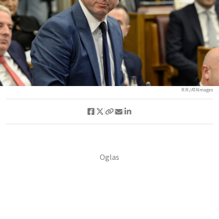
R.R./ATAImages