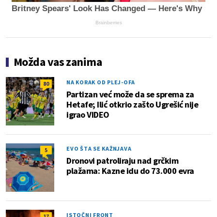
Britney Spears' Look Has Changed — Here's Why
Brainberries
Možda vas zanima
NA KORAK OD PLEJ-OFA
80
Partizan već može da se sprema za
Hetafe; Ilić otkrio zašto Ugrešić nije
igrao VIDEO
EVO ŠTA SE KAŽNJAVA
5
Dronovi patroliraju nad grčkim
plažama: Kazne idu do 73.000 evra
ISTOČNI FRONT
17