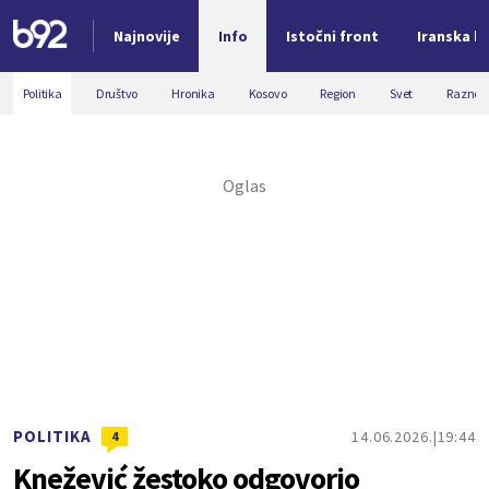
Najnovije
Info
Istočni front
Iranska kr
Nova vest
Politika
Društvo
Hronika
Kosovo
Region
Svet
Razno
POLITIKA
14.06.2026.
19:44
4
Knežević žestoko odgovorio