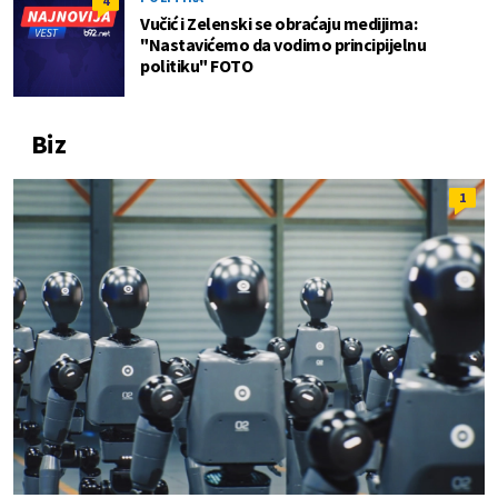
4
Vučić i Zelenski se obraćaju medijima:
"Nastavićemo da vodimo principijelnu
politiku" FOTO
Biz
1