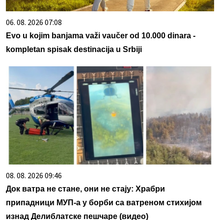
06. 08. 2026 07:08
Evo u kojim banjama važi vaučer od 10.000 dinara -
kompletan spisak destinacija u Srbiji
08. 08. 2026 09:46
Док ватра не стане, они не стају: Храбри
припадници МУП-а у борби са ватреном стихијом
изнад Делиблатске пешчаре (видео)