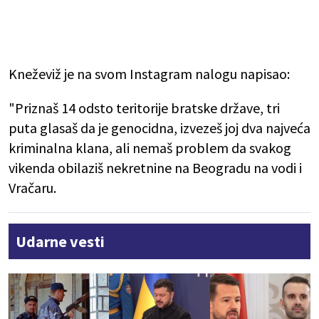
Kneževiž je na svom Instagram nalogu napisao:
"Priznaš 14 odsto teritorije bratske države, tri
puta glasaš da je genocidna, izvezeš joj dva najveća
kriminalna klana, ali nemaš problem da svakog
vikenda obilaziš nekretnine na Beogradu na vodi i
Vračaru.
Udarne vesti