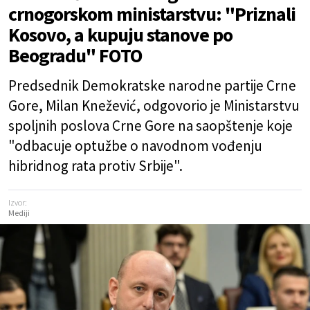
crnogorskom ministarstvu: "Priznali
Kosovo, a kupuju stanove po
Beogradu" FOTO
Predsednik Demokratske narodne partije Crne
Gore, Milan Knežević, odgovorio je Ministarstvu
spoljnih poslova Crne Gore na saopštenje koje
"odbacuje optužbe o navodnom vođenju
hibridnog rata protiv Srbije".
Izvor:
Mediji