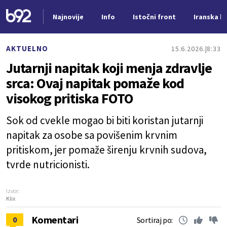
Najnovije
Info
Istočni front
Iranska kr
Nova vest
AKTUELNO
15.6.2026.
8:33
Jutarnji napitak koji menja zdravlje
srca: Ovaj napitak pomaže kod
visokog pritiska FOTO
Sok od cvekle mogao bi biti koristan jutarnji
napitak za osobe sa povišenim krvnim
pritiskom, jer pomaže širenju krvnih sudova,
tvrde nutricionisti.
Izvor:
Klix
Komentari
0
Sortiraj po: