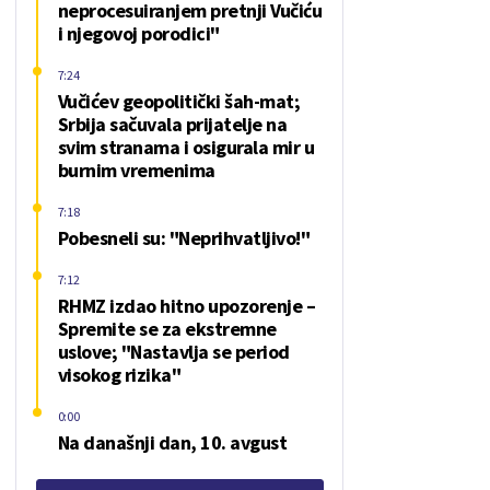
neprocesuiranjem pretnji Vučiću
i njegovoj porodici"
7:24
Vučićev geopolitički šah-mat;
Srbija sačuvala prijatelje na
svim stranama i osigurala mir u
burnim vremenima
7:18
Pobesneli su: "Neprihvatljivo!"
7:12
RHMZ izdao hitno upozorenje –
Spremite se za ekstremne
uslove; "Nastavlja se period
visokog rizika"
0:00
Na današnji dan, 10. avgust