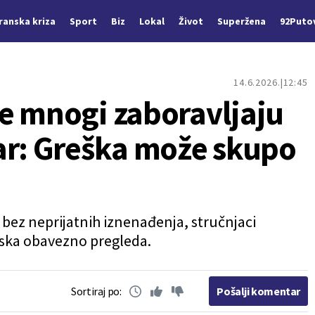
Iranska kriza
Sport
Biz
Lokal
Život
Superžena
92Puto
14.6.2026.
12:45
e mnogi zaboravljaju
ar: Greška može skupo
 bez neprijatnih iznenađenja, stručnjaci
aska obavezno pregleda.
Sortiraj po:
Pošalji komentar