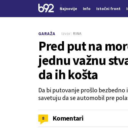
Najnovije
Info
Istočni front
Nova vest
Izvor:
RINA
GARAŽA
Pred put na mor
jednu važnu stv
da ih košta
Da bi putovanje prošlo bezbedno i
savetuju da se automobil pre pol
Komentari
8