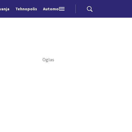
vanja
Tehnopolis
Automobili