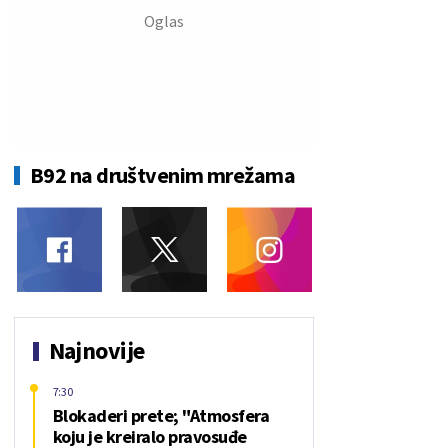
B92 na društvenim mrežama
Najnovije
7:30
Blokaderi prete; "Atmosfera
koju je kreiralo pravosuđe