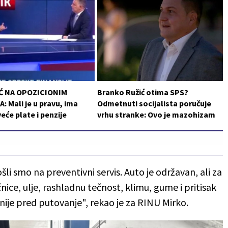
Ć NA OPOZICIONIM
Branko Ružić otima SPS?
: Mali je u pravu, ima
Odmetnuti socijalista poručuje
veće plate i penzije
vrhu stranke: Ovo je mazohizam
li smo na preventivni servis. Auto je održavan, ali za
nice, ulje, rashladnu tečnost, klimu, gume i pritisak
ije pred putovanje", rekao je za RINU Mirko.