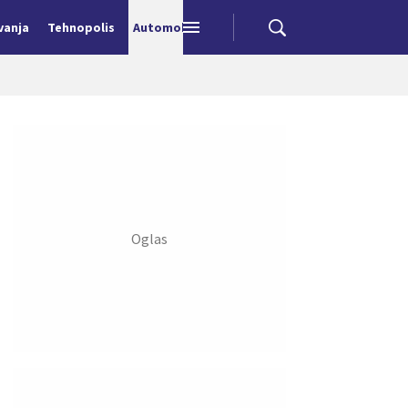
vanja
Tehnopolis
Automobili