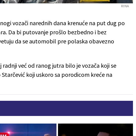
RINA
mnogi vozači narednih dana krenuće na put dug po
tara. Da bi putovanje prošlo bezbedno i bez
savetuju da se automobil pre polaska obavezno
adnji već od ranog jutra bilo je vozača koji se
o Starčević koji uskoro sa porodicom kreće na