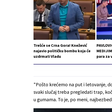
Trešće se Crna Gora! Knežević
PAVLOVI
najavio političku bombu koja će
MEDIJIMA
uzdrmati Vladu
para za 
"Pošto krećemo na put i letovanje, doš
svaki slučaj treba pregledati trap, koč
u gumama. To je, po meni, najbezbedn