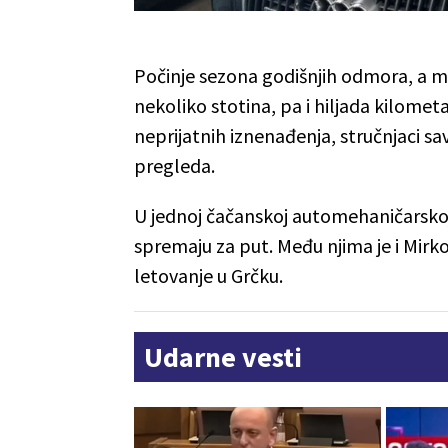
Počinje sezona godišnjih odmora, a 
nekoliko stotina, pa i hiljada kilome
neprijatnih iznenađenja, stručnjaci 
pregleda.
U jednoj čačanskoj automehaničarskoj r
spremaju za put. Među njima je i Mirk
letovanje u Grčku.
Udarne vesti