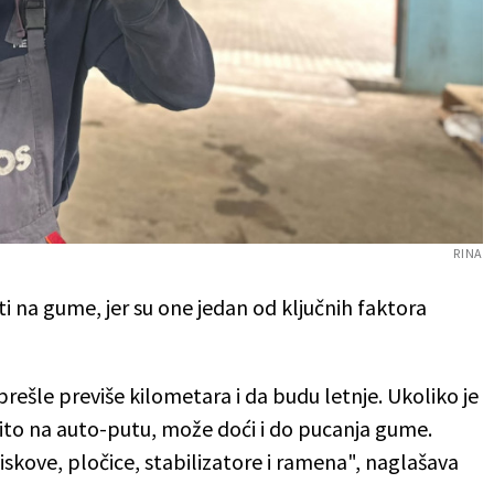
RINA
i na gume, jer su one jedan od ključnih faktora
prešle previše kilometara i da budu letnje. Ukoliko je
ito na auto-putu, može doći i do pucanja gume.
iskove, pločice, stabilizatore i ramena", naglašava