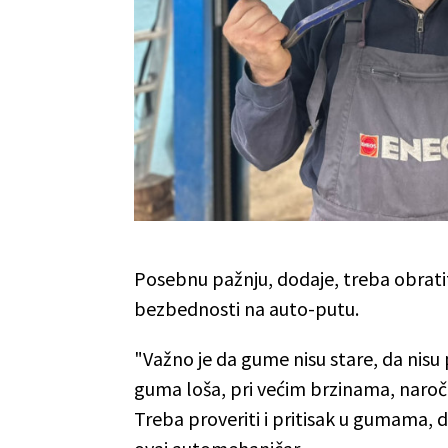
Posebnu pažnju, dodaje, treba obratit
bezbednosti na auto-putu.
"Važno je da gume nisu stare, da nisu 
guma loša, pri većim brzinama, naroč
Treba proveriti i pritisak u gumama, d