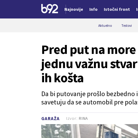
Najnovije
Info
Istočni front
Nova vest
Aktuelno
Testovi
Pred put na more
jednu važnu stva
ih košta
Da bi putovanje prošlo bezbedno i
savetuju da se automobil pre pol
Izvor:
RINA
GARAŽA