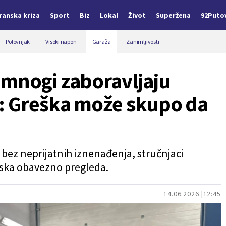
Iranska kriza
Sport
Biz
Lokal
Život
Superžena
92Puto
Polovnjak
Visoki napon
Garaža
Zanimljivosti
 mnogi zaboravljaju
r: Greška može skupo da
 bez neprijatnih iznenađenja, stručnjaci
aska obavezno pregleda.
14.06.2026.
12:45