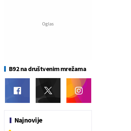
B92 na društvenim mrežama
Najnovije