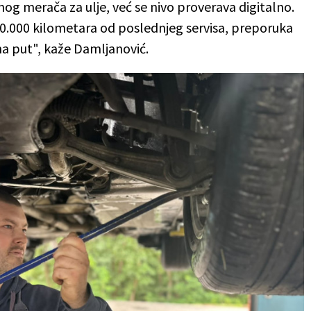
og merača za ulje, već se nivo proverava digitalno.
10.000 kilometara od poslednjeg servisa, preporuka
 na put", kaže Damljanović.