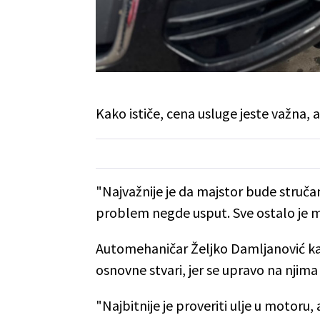
Kako ističe, cena usluge jeste važna, a
"Najvažnije je da majstor bude struča
problem negde usput. Sve ostalo je ma
Automehaničar Željko Damljanović kaž
osnovne stvari, jer se upravo na njima
"Najbitnije je proveriti ulje u motoru, 