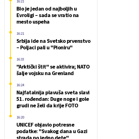
16:21
Bio je jedan od najboljih u
Evroligi – sada se vratio na
mesto uspeha
16:21
Srbija ide na Svetsko prvenstvo
– Poljaci pali u "Pioniru"
16:33
"Arktički štit" se aktivira; NATO
šalje vojsku na Grenland
16:24
Najfatalnija plavuša sveta slavi
51. rođendan: Duge noge i gole
grudi ne želi da krije FOTO
16:20
UNICEF objavio potresne
podatke: "Svakog dana u Gazi
strada po jedno dete"