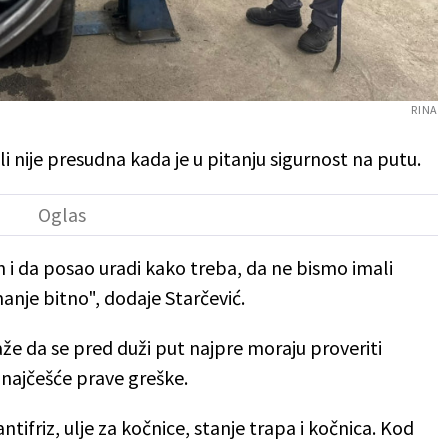
RINA
li nije presudna kada je u pitanju sigurnost na putu.
n i da posao uradi kako treba, da ne bismo imali
nje bitno", dodaje Starčević.
e da se pred duži put najpre moraju proveriti
 najčešće prave greške.
antifriz, ulje za kočnice, stanje trapa i kočnica. Kod