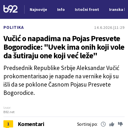
Najnovije
Info
Istočni front
Iranska kr
Nova vest
POLITIKA
14.6.2026.
11:29
Vučić o napadima na Pojas Presvete
Bogorodice: "Uvek ima onih koji vole
da šutiraju one koji već leže"
Predsednik Republike Srbije Aleksandar Vučić
prokomentarisao je napade na vernike koji su
išli da se poklone Časnom Pojasu Presvete
Bogorodice.
Izvor:
B92.net
Komentari
1
Sortiraj po: