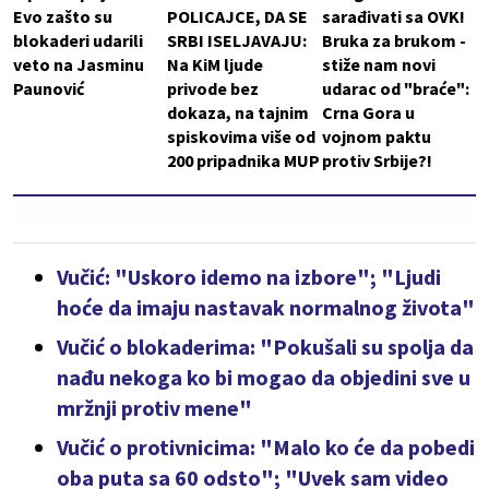
Evo zašto su
POLICAJCE, DA SE
sarađivati sa OVK!
blokaderi udarili
SRBI ISELJAVAJU:
Bruka za brukom -
veto na Jasminu
Na KiM ljude
stiže nam novi
Paunović
privode bez
udarac od "braće":
dokaza, na tajnim
Crna Gora u
spiskovima više od
vojnom paktu
200 pripadnika MUP
protiv Srbije?!
Vučić: "Uskoro idemo na izbore"; "Ljudi
hoće da imaju nastavak normalnog života"
Vučić o blokaderima: "Pokušali su spolja da
nađu nekoga ko bi mogao da objedini sve u
mržnji protiv mene"
Vučić o protivnicima: "Malo ko će da pobedi
oba puta sa 60 odsto"; "Uvek sam video