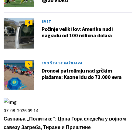
igrao VIDEO
SVET
4
Počinje veliki lov: Amerika nudi
nagradu od 100 miliona dolara
EVO ŠTA SE KAŽNJAVA
5
Dronovi patroliraju nad grčkim
plažama: Kazne idu do 73.000 evra
07. 08. 2026 09:14
Сазнања „Политике”: Црна Гора следећа у војном
савезу Загреба, Тиране и Приштине