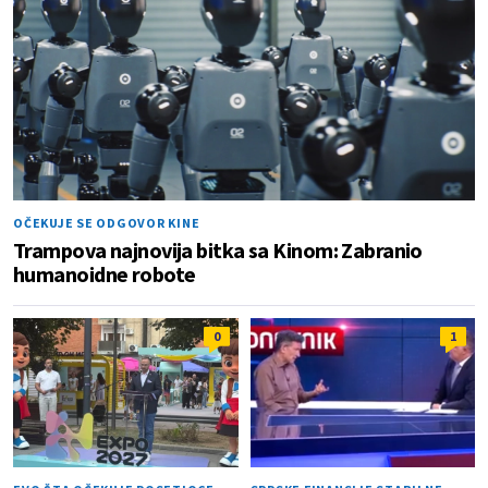
OČEKUJE SE ODGOVOR KINE
Trampova najnovija bitka sa Kinom: Zabranio
humanoidne robote
0
1