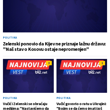
POLITIKA
Zelenski ponovio da Kijev ne priznaje lažnu državu:
"Naš stav o Kosovu ostaje nepromenjen"
3
1
POLITIKA
POLITIKA
Vučić i Zelenski se obraćaju
Vučić govorio o ratu u Ukrajini:
medijima: "Nastavićemo da
"Bojim se da ćemo imati još