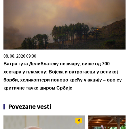
08. 08. 2026 09:30
Ватра гута Делиблатску пешчару, више од 700
хектара у пламену: Војска и ватрогасци у великој
борби, хеликоптери поново крећу у акцију – ово су
критичне тачке широм Србије
Povezane vesti
0