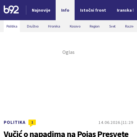
Najnovije
Info
Istočni front
Iranska kr
Nova vest
Politika
Društvo
Hronika
Kosovo
Region
Svet
Razno
POLITIKA
14.06.2026.
11:29
1
Vučić o napadima na Pojas Presvete