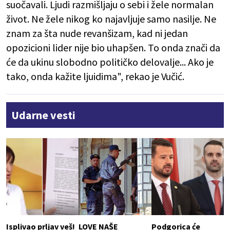
suočavali. Ljudi razmišljaju o sebi i žele normalan
život. Ne žele nikog ko najavljuje samo nasilje. Ne
znam za šta nude revanšizam, kad ni jedan
opozicioni lider nije bio uhapšen. To onda znači da
će da ukinu slobodno političko delovalje... Ako je
tako, onda kažite ljuidima", rekao je Vučić.
Udarne vesti
Isplivao prljav veš!
LOVE NAŠE
Podgorica će