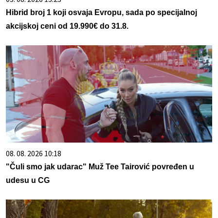
Hibrid broj 1 koji osvaja Evropu, sada po specijalnoj
akcijskoj ceni od 19.990€ do 31.8.
08. 08. 2026 10:18
"Čuli smo jak udarac" Muž Tee Tairović povređen u
udesu u CG