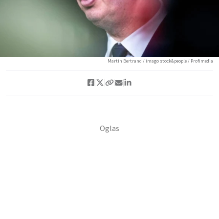
Martin Bertrand / imago stock&people / Profimedia