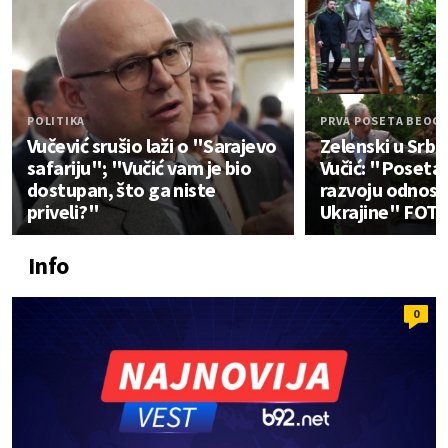
POLITIKA
PRVA POSETA BEOG
Vučević srušio laži o "Sarajevo
Zelenski u Srbij
safariju"; "Vučić vam je bio
Vučić: "Poseta 
dostupan, što ga niste
razvoju odnosa 
priveli?"
Ukrajine" FOT
Info
0