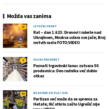
Možda vas zanima
ISTOČNI FRONT
25
Rat – dan 1.623: Dronovi i rakete nad
Ukrajinom, Moskva udara sve jače; Broj
mrtvih raste FOTO/VIDEO
VELIKI PREOKRET
0
Poznati trgovinski lanac zatvara 50
prodavnica: Deo radnika već dobio
otkaz
NA KORAK OD PLEJ-OFA
80
Partizan već može da se sprema za
Hetafe; Ilić otkrio zašto Ugrešić nije