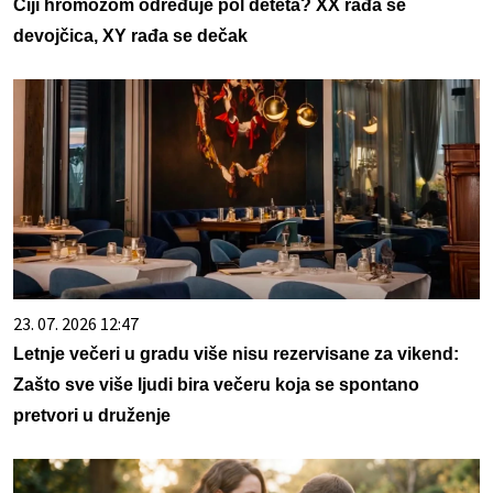
Čiji hromozom određuje pol deteta? XX rađa se
devojčica, XY rađa se dečak
23. 07. 2026 12:47
Letnje večeri u gradu više nisu rezervisane za vikend:
Zašto sve više ljudi bira večeru koja se spontano
pretvori u druženje