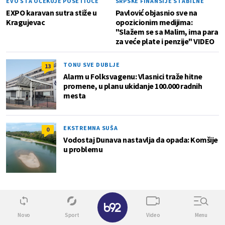
EVO ŠTA OČEKUJE POSETIOCE
SRPSKE FINANSIJE STABILNE
EXPO karavan sutra stiže u
Pavlović objasnio sve na
Kragujevac
opozicionim medijima:
"Slažem se sa Malim, ima para
za veće plate i penzije" VIDEO
TONU SVE DUBLJE
13
Alarm u Folksvagenu: Vlasnici traže hitne
promene, u planu ukidanje 100.000 radnih
mesta
EKSTREMNA SUŠA
0
Vodostaj Dunava nastavlja da opada: Komšije
u problemu
Lokal
✕
Novo
Sport
Video
Menu
4