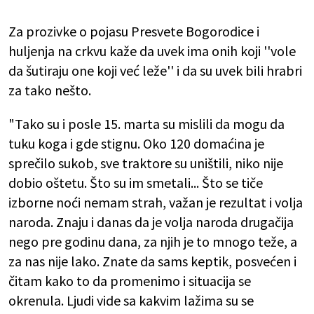
Za prozivke o pojasu Presvete Bogorodice i
huljenja na crkvu kaže da uvek ima onih koji ''vole
da šutiraju one koji već leže'' i da su uvek bili hrabri
za tako nešto.
"Tako su i posle 15. marta su mislili da mogu da
tuku koga i gde stignu. Oko 120 domaćina je
sprečilo sukob, sve traktore su uništili, niko nije
dobio oštetu. Što su im smetali... Što se tiče
izborne noći nemam strah, važan je rezultat i volja
naroda. Znaju i danas da je volja naroda drugačija
nego pre godinu dana, za njih je to mnogo teže, a
za nas nije lako. Znate da sams keptik, posvećen i
čitam kako to da promenimo i situacija se
okrenula. Ljudi vide sa kakvim lažima su se