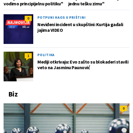
vodimo principijelnu politiku"
jednu tešku zimu"
POTPUNI HAOS U PRIŠTINI
0
Neviđeni incident u skupštini: Kurtija gađali
jajima VIDEO
POLITIKA
1
Mediji otkrivaju: Evo zašto su blokaderi stavili
veto na Jasminu Paunović
Biz
0