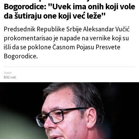
Bogorodice: "Uvek ima onih koji vole
da šutiraju one koji već leže"
Predsednik Republike Srbije Aleksandar Vučić
prokomentarisao je napade na vernike koji su
išli da se poklone Časnom Pojasu Presvete
Bogorodice.
Izvor:
B92.net