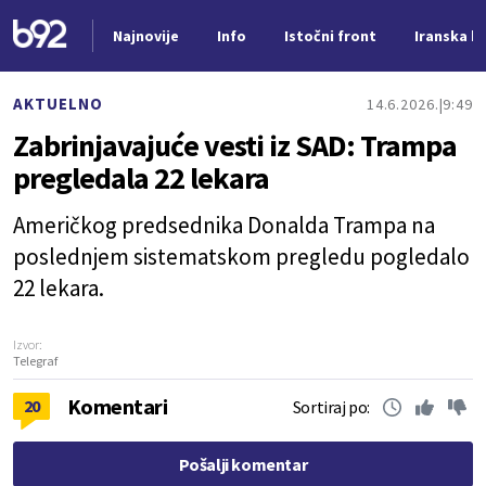
Najnovije
Info
Istočni front
Iranska kr
Nova vest
AKTUELNO
14.6.2026.
9:49
Zabrinjavajuće vesti iz SAD: Trampa
pregledala 22 lekara
Američkog predsednika Donalda Trampa na
poslednjem sistematskom pregledu pogledalo
22 lekara.
Izvor:
Telegraf
Komentari
20
Sortiraj po:
Pošalji komentar