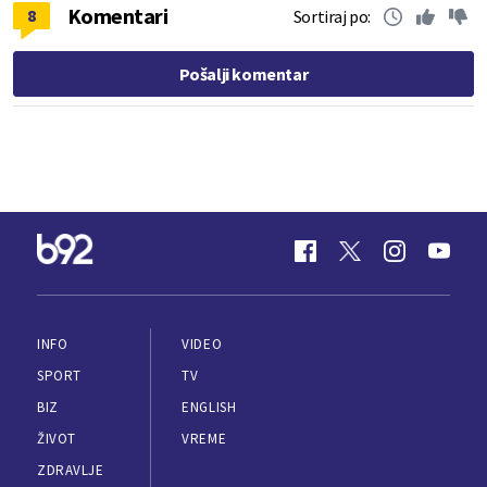
Komentari
8
Sortiraj po:
Pošalji komentar
INFO
VIDEO
SPORT
TV
BIZ
ENGLISH
ŽIVOT
VREME
ZDRAVLJE