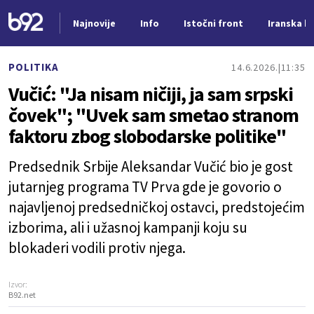
Najnovije
Info
Istočni front
Iranska kr
Nova vest
POLITIKA
14.6.2026.
11:35
Vučić: "Ja nisam ničiji, ja sam srpski
čovek"; "Uvek sam smetao stranom
faktoru zbog slobodarske politike"
Predsednik Srbije Aleksandar Vučić bio je gost
jutarnjeg programa TV Prva gde je govorio o
najavljenoj predsedničkoj ostavci, predstojećim
izborima, ali i užasnoj kampanji koju su
blokaderi vodili protiv njega.
Izvor:
B92.net