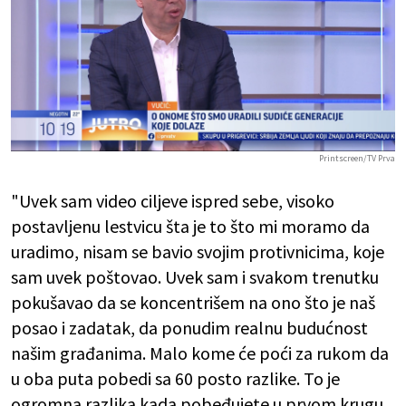
Printscreen/TV Prva
"Uvek sam video ciljeve ispred sebe, visoko
postavljenu lestvicu šta je to što mi moramo da
uradimo, nisam se bavio svojim protivnicima, koje
sam uvek poštovao. Uvek sam i svakom trenutku
pokušavao da se koncentrišem na ono što je naš
posao i zadatak, da ponudim realnu budućnost
našim građanima. Malo kome će poći za rukom da
u oba puta pobedi sa 60 posto razlike. To je
ogromna razlika kada pobeđujete u prvom krugu.