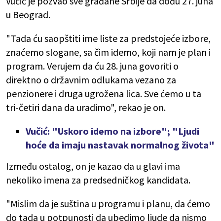
Vučić je pozvao sve građane Srbije da dođu 27. juna
u Beograd.
"Tada ću saopštiti ime liste za predstojeće izbore,
znaćemo slogane, sa čim idemo, koji nam je plan i
program. Verujem da ću 28. juna govoriti o
direktno o državnim odlukama vezano za
penzionere i druga ugrožena lica. Sve ćemo u ta
tri-četiri dana da uradimo", rekao je on.
Vučić: "Uskoro idemo na izbore"; "Ljudi
hoće da imaju nastavak normalnog života"
Između ostalog, on je kazao da
u glavi ima
nekoliko imena za predsedničkog kandidata.
"Mislim da je suština u programu i planu, da ćemo
do tada u potpunosti da ubedimo ljude da nismo