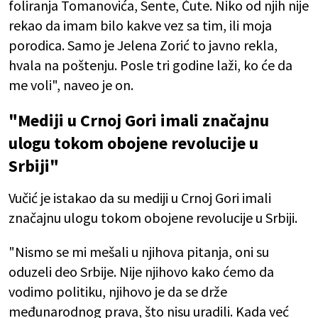
foliranja Tomanovića, Sente, Ćute. Niko od njih nije
rekao da imam bilo kakve vez sa tim, ili moja
porodica. Samo je Jelena Zorić to javno rekla,
hvala na poštenju. Posle tri godine laži, ko će da
me voli", naveo je on.
"Mediji u Crnoj Gori imali značajnu
ulogu tokom obojene revolucije u
Srbiji"
Vučić je istakao da su mediji u Crnoj Gori imali
značajnu ulogu tokom obojene revolucije u Srbiji.
"Nismo se mi mešali u njihova pitanja, oni su
oduzeli deo Srbije. Nije njihovo kako ćemo da
vodimo politiku, njihovo je da se drže
međunarodnog prava, što nisu uradili. Kada već