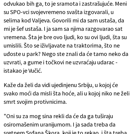
odvukao bih ga, to je sramota i zastrašujuće. Meni
su SPO-vci svojevremeno svašta izgovarali, u
selima kod Valjeva. Govorili mi da sam ustaša, da
mi je šef ustaša. I ja sam sa njima razgovarao sat
vremena. Šta je bre ovo ljudi, ko su ovi ljudi, šta su
umislili. Što se iživljavate na traktorima, što ne
uđoste u park? Nego ste znali da će tamo neko da
uzvrati, a gume i točkovi ne uzvraćaju udarac -
istakao je Vučić.
Kaže da želi da vidi ujedinjenu Srbiju, u kojoj će
svako moći da misli šta hoće, ali u kojoj niko ne želi
smrt svojim protivnicima.
"Oni su za mog sina rekli da će da ga tuširaju
osiromašenim uranijumom. I ja sada treba da
sretnem Srđana Škora, koji je to rekao, i šta treba