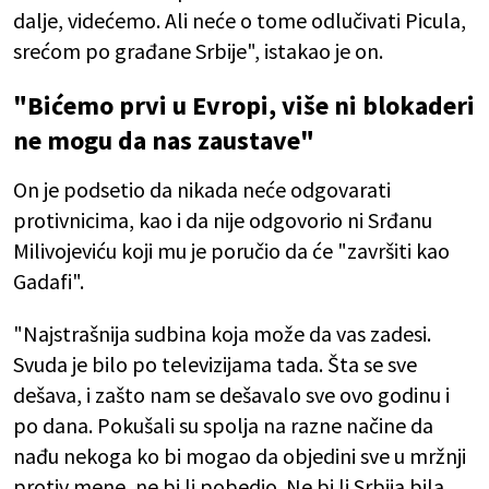
dalje, videćemo. Ali neće o tome odlučivati Picula,
srećom po građane Srbije", istakao je on.
"Bićemo prvi u Evropi, više ni blokaderi
ne mogu da nas zaustave"
​On je podsetio da nikada neće odgovarati
protivnicima, kao i da nije odgovorio ni Srđanu
Milivojeviću koji mu je poručio da će "završiti kao
Gadafi".
"Najstrašnija sudbina koja može da vas zadesi.
Svuda je bilo po televizijama tada. Šta se sve
dešava, i zašto nam se dešavalo sve ovo godinu i
po dana. Pokušali su spolja na razne načine da
nađu nekoga ko bi mogao da objedini sve u mržnji
protiv mene, ne bi li pobedio. Ne bi li Srbija bila