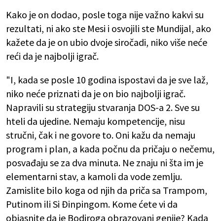
Kako je on dodao,
posle toga nije važno kakvi su
rezultati, ni ako ste Mesi i osvojili ste Mundijal, ako
kažete da je on ubio dvoje siročadi, niko više neće
reći da je najbolji igrač.
"I, kada se posle 10 godina ispostavi da je sve laž,
niko neće priznati da je on bio najbolji igrač.
Napravili su strategiju stvaranja DOS-a 2. Sve su
hteli da ujedine. Nemaju kompetencije, nisu
stručni, čak i ne govore to. Oni kažu da nemaju
program i plan, a kada počnu da pričaju o nečemu,
posvađaju se za dva minuta. Ne znaju ni šta im je
elementarni stav, a kamoli da vode zemlju.
Zamislite bilo koga od njih da priča sa Trampom,
Putinom ili Si Đinpingom. Kome ćete vi da
objasnite da je Bodiroga obrazovani genije? Kada