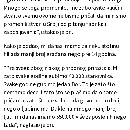
Mnogo se toga promenilo, i ne zaboravite ključnu
stvar, o svemu ovome ne bismo pričali da mi nismo
promenili stvari u Srbiji po pitanju fabrika i
zapošljavanja", istakao je on.
Kako je dodao, mi danas imamo za neku stotinu
hiljada manji broj građana nego pre 14 godina.
"Pre svega zbog niskog prirodnog priraštaja. Mi
zato svake godine gubimo 40.000 stanovnika.
Svake godine gubimo jedan Bor. To je zato što
nemamo dece, i zato što se plašimo da o tome
pričamo, zato što ne volimo da govorimo o deci,
nego o ljubimcima. Dakle na mnogo manji broj
ljudi mi danas imamo 550.000 više zaposlenih nego
tada", naglasio je on.