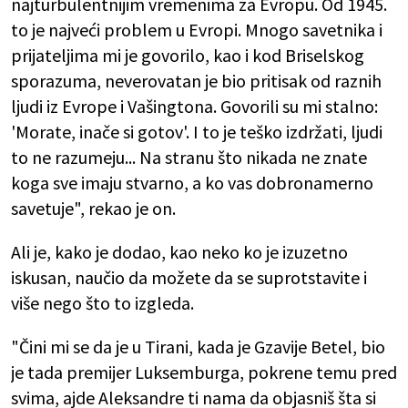
najturbulentnijim vremenima za Evropu. Od 1945.
to je najveći problem u Evropi. Mnogo savetnika i
prijateljima mi je govorilo, kao i kod Briselskog
sporazuma, neverovatan je bio pritisak od raznih
ljudi iz Evrope i Vašingtona. Govorili su mi stalno:
'Morate, inače si gotov'. I to je teško izdržati, ljudi
to ne razumeju... Na stranu što nikada ne znate
koga sve imaju stvarno, a ko vas dobronamerno
savetuje", rekao je on.
Ali je, kako je dodao, kao neko ko je izuzetno
iskusan, naučio da možete da se suprotstavite i
više nego što to izgleda.
"Čini mi se da je u Tirani, kada je Gzavije Betel, bio
je tada premijer Luksemburga, pokrene temu pred
svima, ajde Aleksandre ti nama da objasniš šta si