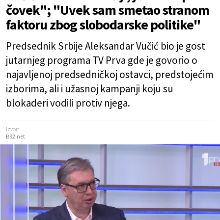
čovek"; "Uvek sam smetao stranom
faktoru zbog slobodarske politike"
Predsednik Srbije Aleksandar Vučić bio je gost
jutarnjeg programa TV Prva gde je govorio o
najavljenoj predsedničkoj ostavci, predstojećim
izborima, ali i užasnoj kampanji koju su
blokaderi vodili protiv njega.
Izvor:
B92.net