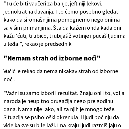
"Tu će biti vaučeri za banje, jeftiniji lekovi,
jednokratna davanja. I to ćemo posebno gledati
kako da siromašnijima pomognemo nego onima
sa višim primanjima. Šta da kažem onda kada oni
kažu 'ćuti, ti ubico, ti ubijaš životinje i pucaš ljudima
u leđa'", rekao je predsednik.
"Nemam strah od izborne noći"
Vučić je rekao da nema nikakav strah od izborne
noći.
"Važni su samo izbori i rezultat. Znaju oni i to, volja
naroda je neupitno drugačija nego pre godinu
dana. Nama nije lako, ali za njih je mnogo teže.
Situacija se psihološki okrenula, i ljudi počinju da
vide kakve su bile laži. I na kraju ljudi razmišljaju o