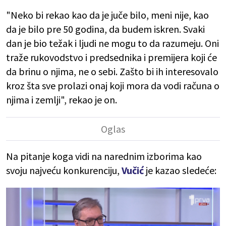
"Neko bi rekao kao da je juče bilo, meni nije, kao
da je bilo pre 50 godina, da budem iskren. Svaki
dan je bio težak i ljudi ne mogu to da razumeju. Oni
traže rukovodstvo i predsednika i premijera koji će
da brinu o njima, ne o sebi. Zašto bi ih interesovalo
kroz šta sve prolazi onaj koji mora da vodi računa o
njima i zemlji", rekao je on.
Na pitanje koga vidi na narednim izborima kao
svoju najveću konkurenciju,
Vučić
je kazao sledeće: