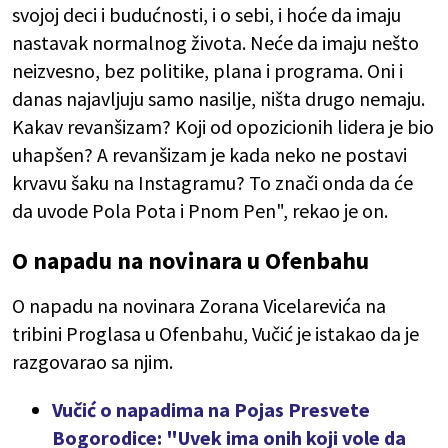
svojoj deci i budućnosti, i o sebi, i hoće da imaju
nastavak normalnog života. Neće da imaju nešto
neizvesno, bez politike, plana i programa. Oni i
danas najavljuju samo nasilje, ništa drugo nemaju.
Kakav revanšizam? Koji od opozicionih lidera je bio
uhapšen? A revanšizam je kada neko ne postavi
krvavu šaku na Instagramu? To znači onda da će
da uvode Pola Pota i Pnom Pen", rekao je on.
O napadu na novinara u Ofenbahu
O napadu na novinara Zorana Vicelarevića na
tribini Proglasa u Ofenbahu, Vučić je istakao da je
razgovarao sa njim.
Vučić o napadima na Pojas Presvete
Bogorodice: "Uvek ima onih koji vole da