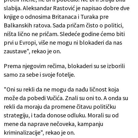
slabija. Aleksandar Rastović je napisao dobre dve
knjige o odnosima Britanaca i Turaka pre
Balkanskih ratova. Sada pričam čisto o politici,
ništa lično ne pričam. Sledeće godine ćemo biti
prvi u Evropi, više ne mogu ni blokaderi da nas
zaustave", rekao je on.
Prema njegovim rečima, blokaderi su se izborili
samo za sebe i svoje fotelje.
"Oni su rekli da ne mogu da nađu ličnost koja
može da pobedi Vučića. Znali su oni to. A onda su
rekli da moraju da promene čitavu političku
strategiju, i tada donose odluku. Morali su od
mene da naprave nečoveka, kampanju
kriminalizacije", rekao je on.