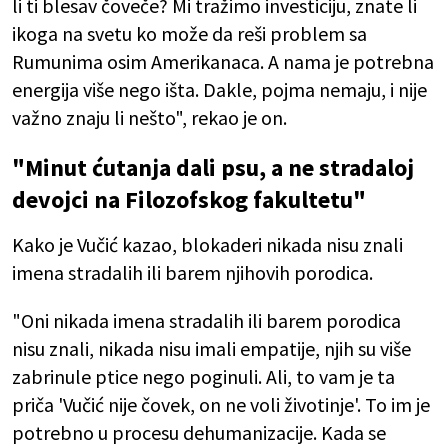
li ti blesav čoveče? Mi tražimo investiciju, znate li
ikoga na svetu ko može da reši problem sa
Rumunima osim Amerikanaca. A nama je potrebna
energija više nego išta. Dakle, pojma nemaju, i nije
važno znaju li nešto", rekao je on.
"Minut ćutanja dali psu, a ne stradaloj
devojci na Filozofskog fakultetu"
Kako je Vučić kazao, blokaderi nikada nisu znali
imena stradalih ili barem njihovih porodica.
"Oni nikada imena stradalih ili barem porodica
nisu znali, nikada nisu imali empatije, njih su više
zabrinule ptice nego poginuli. Ali, to vam je ta
priča 'Vučić nije čovek, on ne voli životinje'. To im je
potrebno u procesu dehumanizacije. Kada se