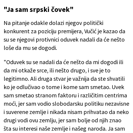
"Ja sam srpski čovek"
Na pitanje odakle dolazi njegov politički
konkurent za poziciju premijera, Vučić je kazao da
su se njegovi protivnici oduvek nadali da će nešto
loše da mu se dogodi.
"Oduvek su se nadali da će nešto da mi dogodi ili
da mi otkaže srce, ili nešto drugo, i sve je to
legitimno. Ali druga stvar je važnija da ste shvatili
ko je odlučivao o tome i kome sam smetao. Uvek
sam smetao stranom faktoru i različitim centrima
moći, jer sam vodio slobodarsku politiku nezavisne
i suverene zemlje i nikada nisam prihvatao da neko
drugi vodi ovu zemlju, jer sam bolje od njih znao
šta su interesi naše zemlje i našeg naroda. Ja sam