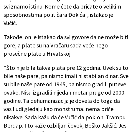
svi znamo istinu. Kome ćete da pričate o velikim
sposobnostima političara Đokića", istakao je
Vučić.
Takođe, on je istakao da svi
govore da ne može biti
gore, a plate su na Vračaru sada veće nego
prosečne plate u Hrvatskoj.
"Što nije bila takva plata pre 12 godina. Uvek su to
bile naše pare, pa nismo imali ni stabilan dinar. Sve
su bile naše pare od 1945, pa nismo gradili puteve
ovako. Nisu izgradili nijedan metar pruge od 2000.
godine. Ta dehumanizacija je dovela do toga da
vas ljudi gledaju kao monstruma, nema priče
nikakve. Sada kažu da će Vučić da pokloni Trampu
Đerdap. I to kaže ozbiljan čovek, Boško Jakšić. Jesi