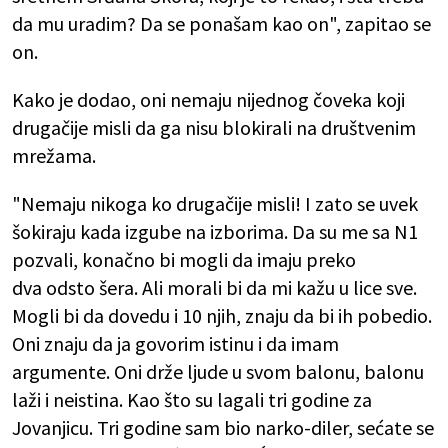
da mu uradim? Da se ponašam kao on", zapitao se
on.
Kako je dodao, oni nemaju n
ijednog čoveka koji
drugačije misli da ga nisu blokirali na društvenim
mrežama.
"Nemaju nikoga ko drugačije misli! I zato se uvek
šokiraju kada izgube na izborima. Da su me sa N1
pozvali, konačno bi mogli da imaju preko
dva odsto šera. Ali morali bi da mi kažu u lice sve.
Mogli bi da dovedu i 10 njih, znaju da bi ih pobedio.
Oni znaju da ja govorim istinu i da imam
argumente. Oni drže ljude u svom balonu, balonu
laži i neistina. Kao što su lagali tri godine za
Jovanjicu. Tri godine sam bio narko-diler, sećate se