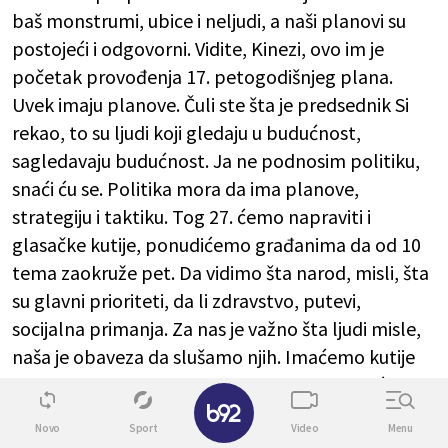
baš monstrumi, ubice i neljudi, a naši planovi su
postojeći i odgovorni. Vidite, Kinezi, ovo im je
početak provođenja 17. petogodišnjeg plana.
Uvek imaju planove. Čuli ste šta je predsednik Si
rekao, to su ljudi koji gledaju u budućnost,
sagledavaju budućnost. Ja ne podnosim politiku,
snaći ću se. Politika mora da ima planove,
strategiju i taktiku. Tog 27. ćemo napraviti i
glasačke kutije, ponudićemo građanima da od 10
tema zaokruže pet. Da vidimo šta narod, misli, šta
su glavni prioriteti, da li zdravstvo, putevi,
socijalna primanja. Za nas je važno šta ljudi misle,
naša je obaveza da slušamo njih. Imaćemo kutije
na mnogo mesta, pored toga papir, i svako će
✕
moći da zaokruži", kazao je on.
Novo
Sport
Video
Menu