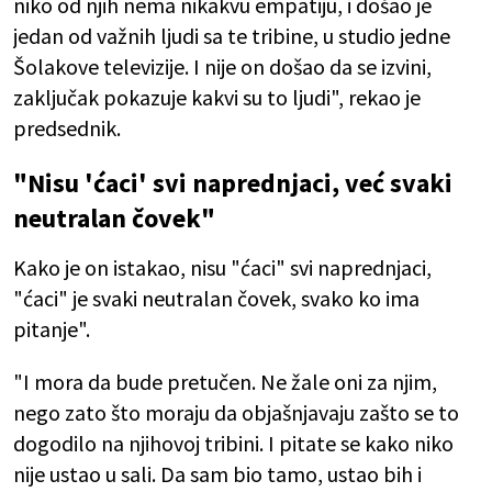
niko od njih nema nikakvu empatiju, i došao je
jedan od važnih ljudi sa te tribine, u studio jedne
Šolakove televizije. I nije on došao da se izvini,
zaključak pokazuje kakvi su to ljudi", rekao je
predsednik
.
"Nisu 'ćaci' svi naprednjaci, već svaki
neutralan čovek"
Kako je on istakao, nisu "ćaci" svi naprednjaci,
"ćaci" je svaki neutralan čovek, svako ko ima
pitanje".
"I mora da bude pretučen. Ne žale oni za njim,
nego zato što moraju da objašnjavaju zašto se to
dogodilo na njihovoj tribini. I pitate se kako niko
nije ustao u sali. Da sam bio tamo, ustao bih i