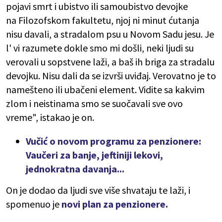
pojavi smrt i ubistvo ili samoubistvo devojke
na Filozofskom fakultetu, njoj ni minut ćutanja
nisu davali, a stradalom psu u Novom Sadu jesu. Je
l' vi razumete dokle smo mi došli, neki ljudi su
verovali u sopstvene laži, a baš ih briga za stradalu
devojku. Nisu dali da se izvrši uviđaj. Verovatno je to
namešteno ili ubačeni element. Vidite sa kakvim
zlom i neistinama smo se suočavali sve ovo
vreme", istakao je on.
Vučić o novom programu za penzionere:
Vaučeri za banje, jeftiniji lekovi,
jednokratna davanja...
On je dodao da ljudi sve više shvataju te laži, i
spomenuo je
novi plan za penzionere.