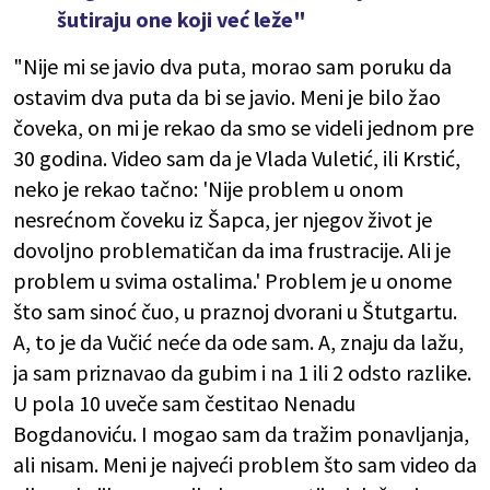
šutiraju one koji već leže"
"Nije mi se javio dva puta, morao sam poruku da
ostavim dva puta da bi se javio. Meni je bilo žao
čoveka, on mi je rekao da smo se videli jednom pre
30 godina. Video sam da je Vlada Vuletić, ili Krstić,
neko je rekao tačno: 'Nije problem u onom
nesrećnom čoveku iz Šapca, jer njegov život je
dovoljno problematičan da ima frustracije. Ali je
problem u svima ostalima.' Problem je u onome
što sam sinoć čuo, u praznoj dvorani u Štutgartu.
A, to je da Vučić neće da ode sam. A, znaju da lažu,
ja sam priznavao da gubim i na 1 ili 2 odsto razlike.
U pola 10 uveče sam čestitao Nenadu
Bogdanoviću. I mogao sam da tražim ponavljanja,
ali nisam. Meni je najveći problem što sam video da