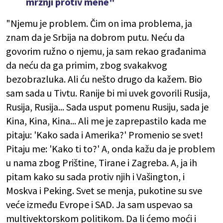
mržnji protiv mene"
"Njemu je problem. Čim on ima problema, ja
znam da je Srbija na dobrom putu. Neću da
govorim ružno o njemu, ja sam rekao građanima
da neću da ga primim, zbog svakakvog
bezobrazluka. Ali ću nešto drugo da kažem. Bio
sam sada u Tivtu. Ranije bi mi uvek govorili Rusija,
Rusija, Rusija... Sada usput pomenu Rusiju, sada je
Kina, Kina, Kina... Ali me je zaprepastilo kada me
pitaju: 'Kako sada i Amerika?' Promenio se svet!
Pitaju me: 'Kako ti to?' A, onda kažu da je problem
u nama zbog Prištine, Tirane i Zagreba. A, ja ih
pitam kako su sada protiv njih i Vašington, i
Moskva i Peking. Svet se menja, pukotine su sve
veće između Evrope i SAD. Ja sam uspevao sa
multivektorskom politikom. Da li ćemo moći i