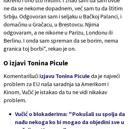
iskreno i ono što mislim. I znao sam da sam ovde
ne da se nekome dopadnem, već sam tu da štitim
Srbiju. Odgovoran sam i seljaku u Bačkoj Palanci, i
domaćinu u Gračacu, u Brestovcu. Njima
odgovaram, a ne nikome u Parizu, Londonu ili
Berlinu. I onda sam spreman da se borim, nema
granica toj borbi", rekao je on.
O izjavi Tonina Picule
Komentarišući
izjavu Tonina Picule
da je najveći
problem za EU naša saradnja sa Amerikom i
Kinom, Vučić je istakao da tu ne vidi nikakav
problem.
Vučić o blokaderima: "Pokušali su spolja da
nađu nekoga ko bi mogao da objedini sve u