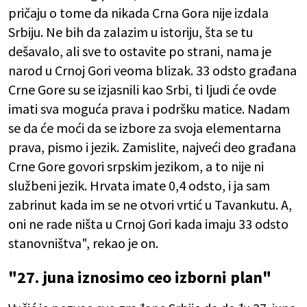
pričaju o tome da nikada Crna Gora nije izdala
Srbiju. Ne bih da zalazim u istoriju, šta se tu
dešavalo, ali sve to ostavite po strani, nama je
narod u Crnoj Gori veoma blizak. 33 odsto građana
Crne Gore su se izjasnili kao Srbi, ti ljudi će ovde
imati sva moguća prava i podršku matice. Nadam
se da će moći da se izbore za svoja elementarna
prava, pismo i jezik. Zamislite, najveći deo građana
Crne Gore govori srpskim jezikom, a to nije ni
službeni jezik. Hrvata imate 0,4 odsto, i ja sam
zabrinut kada im se ne otvori vrtić u Tavankutu. A,
oni ne rade ništa u Crnoj Gori kada imaju 33 odsto
stanovništva", rekao je on.
"27. juna iznosimo ceo izborni plan"