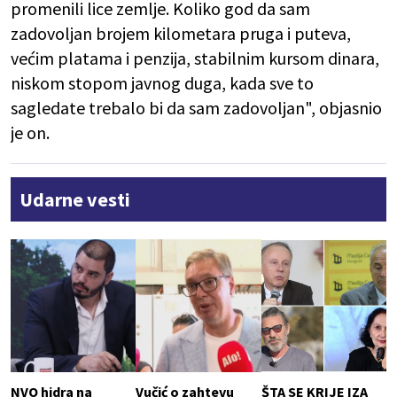
promenili lice zemlje. Koliko god da sam
zadovoljan brojem kilometara pruga i puteva,
većim platama i penzija, stabilnim kursom dinara,
niskom stopom javnog duga, kada sve to
sagledate trebalo bi da sam zadovoljan", objasnio
je on.
Udarne vesti
NVO hidra na
Vučić o zahtevu
ŠTA SE KRIJE IZA