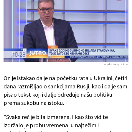
Printscreen/TV Prva
On je istakao da je na početku rata u Ukrajini, četiri
dana razmišljao o sankcijama Rusiji, kao i da je sam
pisao tekst koji i dalje određuje našu politiku
prema sukobu na istoku.
"Svaka reč je bila izmerena. I kao što vidite
izdržalo je probu vremena, u najtežim i