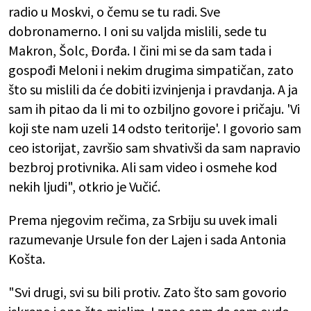
radio u Moskvi, o čemu se tu radi. Sve
dobronamerno. I oni su valjda mislili, sede tu
Makron, Šolc, Đorđa. I čini mi se da sam tada i
gospođi Meloni i nekim drugima simpatičan, zato
što su mislili da će dobiti izvinjenja i pravdanja. A ja
sam ih pitao da li mi to ozbiljno govore i pričaju. 'Vi
koji ste nam uzeli 14 odsto teritorije'. I govorio sam
ceo istorijat, završio sam shvativši da sam napravio
bezbroj protivnika. Ali sam video i osmehe kod
nekih ljudi", otkrio je Vučić.
Prema njegovim rečima, za Srbiju su uvek imali
razumevanje Ursule fon der Lajen i sada Antonia
Košta.
"Svi drugi, svi su bili protiv. Zato što sam govorio