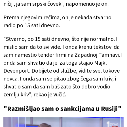
ničiji, ja sam srpski čovek", napomenuo je on.
Prema njegovim rečima, on je nekada stvarno
radio po 15 sati dnevno.
"Stvarno, po 15 sati dnevno, što nije normalno. I
mislio sam da to svi vide. I onda krenu tekstovi da
sam namestio tender firmi na Zapadnoj Tamnavi. I
onda sam shvatio da je iza toga stajao Majkl
Devenport. Dobijete od službe, vidite sve, tokove
novca. I onda sam se pitao zbog čega sam kriv, i
shvatio sam da sam baš zato što dobro vodio
zemlju kriv", rekao je Vučić.
"Razmišljao sam o sankcijama u Rusiji"