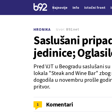
Najnovije
Info
Istočni front
Nova vest
Izvor:
B92.net
HRONIKA
Saslušani pripa
jedinice; Oglasil
Pred VJT u Beogradu saslušani su p
lokala "Steak and Wine Bar" zbog 
dogodila u novembru prošle godine.
pritvor.
Komentari
1