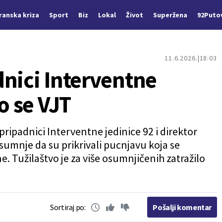
Iranska kriza
Sport
Biz
Lokal
Život
Superžena
92Puto
11.6.2026.
18:03
dnici Interventne
o se VJT
ripadnici Interventne jedinice 92 i direktor
sumnje da su prikrivali pucnjavu koja se
 Tužilaštvo je za više osumnjičenih zatražilo
Sortiraj po:
Pošalji komentar