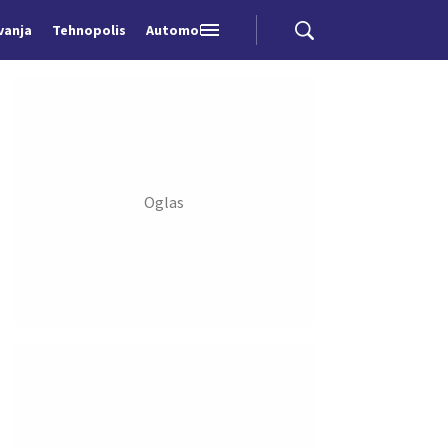
vanja
Tehnopolis
Automobili