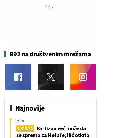
B92 na društvenim mrežama
Najnovije
23:19
UŽIVO
Partizan već može da
se sprema za Hetafe; Ilić otkrio