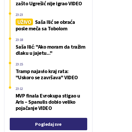
zašto Ugrešić nije igrao VIDEO
23:23
UŽIVO
Saša Ilić se obraća
posle meča sa Tobolom
23:18
Saša Ilić: "Ako moram da tražim
dlaku u jajetu..."
23:15
Tramp najavio kraj rata:
"Uskoro se završava" VIDEO
23:12
MVP finala Evrokupa stigao u
Aris – Spanulis dobio veliko
pojačanje VIDEO
Pogledaj sve