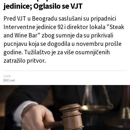
jedinice; Oglasilo se VJT
Pred VJT u Beogradu saslušani su pripadnici
Interventne jedinice 92 i direktor lokala "Steak
and Wine Bar" zbog sumnje da su prikrivali
pucnjavu koja se dogodila u novembru prošle
godine. Tužilaštvo je za više osumnjičenih
zatražilo pritvor.
Izvor:
B92.net