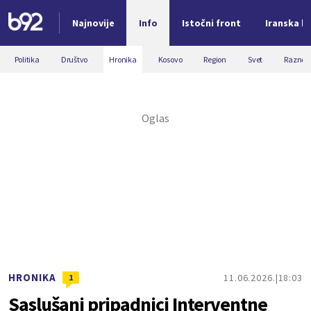
Najnovije
Info
Istočni front
Iranska kr
Nova vest
Politika
Društvo
Hronika
Kosovo
Region
Svet
Razno
HRONIKA
11.06.2026.
18:03
1
Saslušani pripadnici Interventne