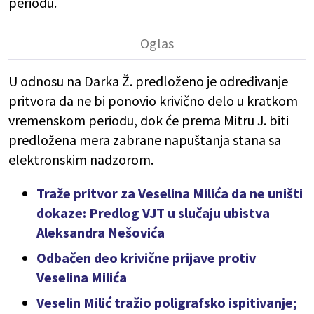
periodu.
U odnosu na Darka Ž. predloženo je određivanje
pritvora da ne bi ponovio krivično delo u kratkom
vremenskom periodu, dok će prema Mitru J. biti
predložena mera zabrane napuštanja stana sa
elektronskim nadzorom.
Traže pritvor za Veselina Milića da ne uništi
dokaze: Predlog VJT u slučaju ubistva
Aleksandra Nešovića
Odbačen deo krivične prijave protiv
Veselina Milića
Veselin Milić tražio poligrafsko ispitivanje;