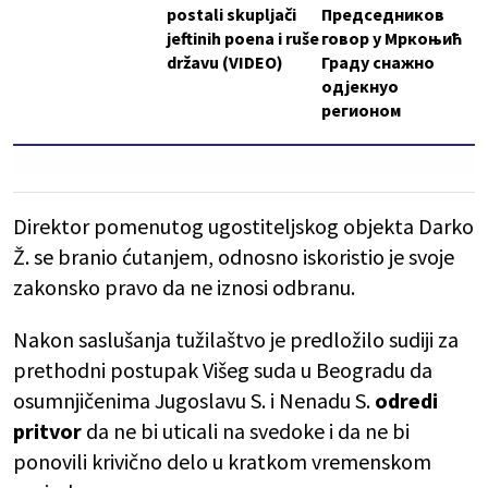
postali skupljači
Председников
jeftinih poena i ruše
говор у Мркоњић
državu (VIDEO)
Граду снажно
одјекнуо
регионом
Direktor pomenutog ugostiteljskog objekta Darko
Ž. se branio ćutanjem, odnosno iskoristio je svoje
zakonsko pravo da ne iznosi odbranu.
Nakon saslušanja tužilaštvo je predložilo sudiji za
prethodni postupak Višeg suda u Beogradu da
osumnjičenima Jugoslavu S. i Nenadu S.
odredi
pritvor
da ne bi uticali na svedoke i da ne bi
ponovili krivično delo u kratkom vremenskom