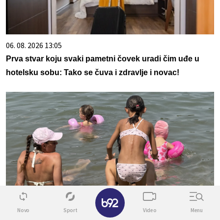
06. 08. 2026 13:05
Prva stvar koju svaki pametni čovek uradi čim uđe u
hotelsku sobu: Tako se čuva i zdravlje i novac!
✕
05. 08. 2026 14:12
Novo
Sport
Video
Menu
Koliko visoku temperaturu ljudsko telo može da izdrži?