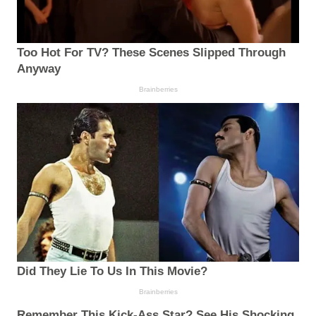
Too Hot For TV? These Scenes Slipped Through
Anyway
Brainberries
Did They Lie To Us In This Movie?
Brainberries
Remember This Kick-Ass Star? See His Shocking