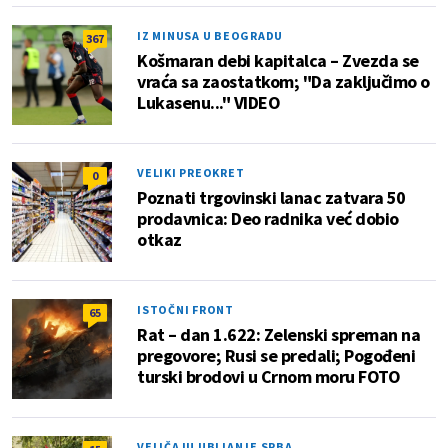
IZ MINUSA U BEOGRADU
367
Košmaran debi kapitalca – Zvezda se
vraća sa zaostatkom; "Da zaključimo o
Lukasenu..." VIDEO
VELIKI PREOKRET
0
Poznati trgovinski lanac zatvara 50
prodavnica: Deo radnika već dobio
otkaz
ISTOČNI FRONT
65
Rat – dan 1.622: Zelenski spreman na
pregovore; Rusi se predali; Pogođeni
turski brodovi u Crnom moru FOTO
VELIČAJU UBIJANJE SRBA