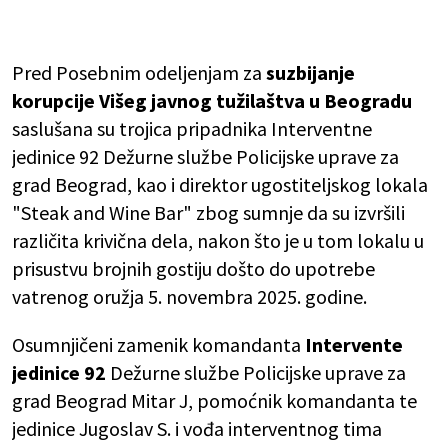
Pred Posebnim odeljenjam za
suzbijanje
korupcije Višeg javnog tužilaštva u Beogradu
saslušana su trojica pripadnika Interventne
jedinice 92 Dežurne službe Policijske uprave za
grad Beograd, kao i direktor ugostiteljskog lokala
"Steak and Wine Bar" zbog sumnje da su izvršili
različita krivična dela, nakon što je u tom lokalu u
prisustvu brojnih gostiju došto do upotrebe
vatrenog oružja 5. novembra 2025. godine.
Osumnjičeni zamenik komandanta
Intervente
jedinice 92
Dežurne službe Policijske uprave za
grad Beograd Mitar J, pomoćnik komandanta te
jedinice Jugoslav S. i vođa interventnog tima