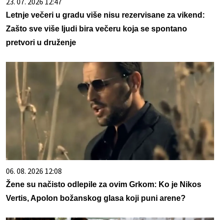
23. 07. 2026 12:47
Letnje večeri u gradu više nisu rezervisane za vikend:
Zašto sve više ljudi bira večeru koja se spontano
pretvori u druženje
06. 08. 2026 12:08
Žene su načisto odlepile za ovim Grkom: Ko je Nikos
Vertis, Apolon božanskog glasa koji puni arene?