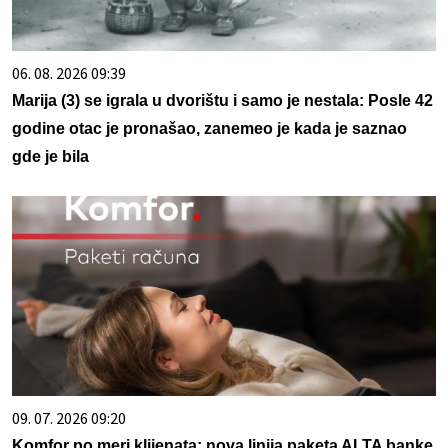
06. 08. 2026 09:39
Marija (3) se igrala u dvorištu i samo je nestala: Posle 42
godine otac je pronašao, zanemeo je kada je saznao
gde je bila
09. 07. 2026 09:20
Komfor po meri klijenata: nova linija paketa ALTA banke