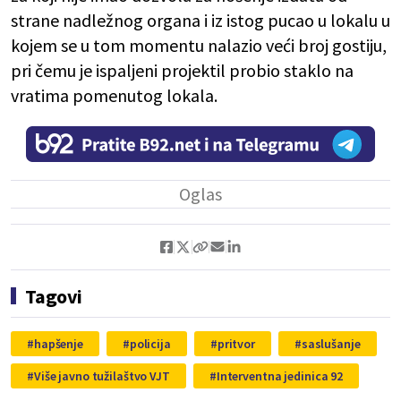
strane nadležnog organa i iz istog pucao u lokalu u
kojem se u tom momentu nalazio veći broj gostiju,
pri čemu je ispaljeni projektil probio staklo na
vratima pomenutog lokala.
Tagovi
hapšenje
policija
pritvor
saslušanje
Više javno tužilaštvo VJT
Interventna jedinica 92