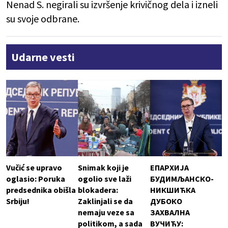
Nenad S. negirali su izvršenje krivičnog dela i izneli
su svoje odbrane.
Udarne vesti
Vučić se upravo
Snimak koji je
ЕПАРХИЈА
oglasio: Poruka
ogolio sve laži
БУДИМЉАНСКО-
predsednika obišla
blokadera:
НИКШИЋКА
Srbiju!
Zaklinjali se da
ДУБОКО
nemaju veze sa
ЗАХВАЛНА
politikom, a sada
ВУЧИЋУ: