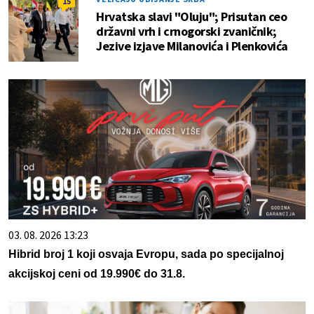
15
Hrvatska slavi "Oluju"; Prisutan ceo
državni vrh i crnogorski zvaničnik;
Jezive izjave Milanovića i Plenkovića
03. 08. 2026 13:23
Hibrid broj 1 koji osvaja Evropu, sada po specijalnoj
akcijskoj ceni od 19.990€ do 31.8.