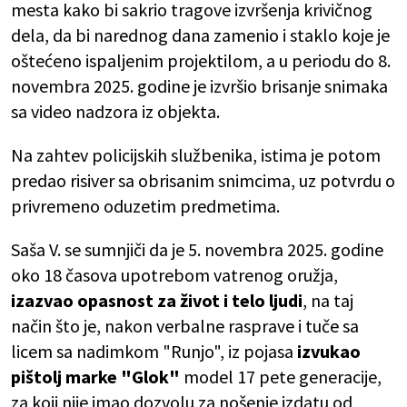
mesta kako bi sakrio tragove izvršenja krivičnog
dela, da bi narednog dana zamenio i staklo koje je
oštećeno ispaljenim projektilom, a u periodu do 8.
novembra 2025. godine je izvršio brisanje snimaka
sa video nadzora iz objekta.
Na zahtev policijskih službenika, istima je potom
predao risiver sa obrisanim snimcima, uz potvrdu o
privremeno oduzetim predmetima.
Saša V. se sumnjiči da je 5. novembra 2025. godine
oko 18 časova upotrebom vatrenog oružja,
izazvao opasnost za život i telo ljudi
, na taj
način što je, nakon verbalne rasprave i tuče sa
licem sa nadimkom "Runjo", iz pojasa
izvukao
pištolj marke "Glok"
model 17 pete generacije,
za koji nije imao dozvolu za nošenje izdatu od