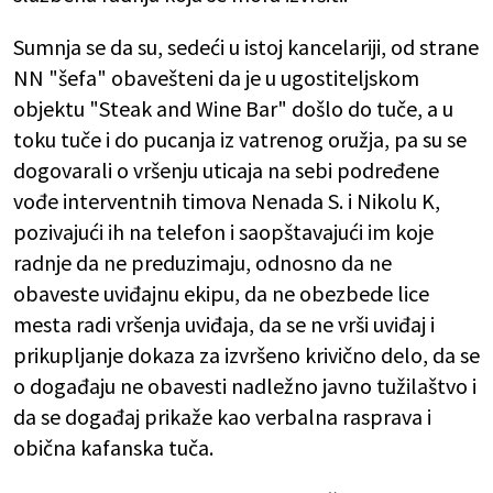
Sumnja se da su, sedeći u istoj kancelariji, od strane
NN "šefa" obavešteni da je u ugostiteljskom
objektu "Steak and Wine Bar" došlo do tuče, a u
toku tuče i do pucanja iz vatrenog oružja, pa su se
dogovarali o vršenju uticaja na sebi podređene
vođe interventnih timova Nenada S. i Nikolu K,
pozivajući ih na telefon i saopštavajući im koje
radnje da ne preduzimaju, odnosno da ne
obaveste uviđajnu ekipu, da ne obezbede lice
mesta radi vršenja uviđaja, da se ne vrši uviđaj i
prikupljanje dokaza za izvršeno krivično delo, da se
o događaju ne obavesti nadležno javno tužilaštvo i
da se događaj prikaže kao verbalna rasprava i
obična kafanska tuča.