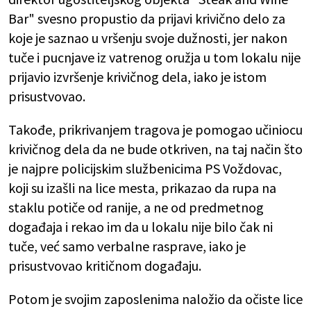
Bar" svesno propustio da prijavi krivično delo za
koje je saznao u vršenju svoje dužnosti, jer nakon
tuče i pucnjave iz vatrenog oružja u tom lokalu nije
prijavio izvršenje krivičnog dela, iako je istom
prisustvovao.
Takođe, prikrivanjem tragova je pomogao učiniocu
krivičnog dela da ne bude otkriven, na taj način što
je najpre policijskim službenicima PS Voždovac,
koji su izašli na lice mesta, prikazao da rupa na
staklu potiče od ranije, a ne od predmetnog
događaja i rekao im da u lokalu nije bilo čak ni
tuče, već samo verbalne rasprave, iako je
prisustvovao kritičnom događaju.
Potom je svojim zaposlenima naložio da očiste lice