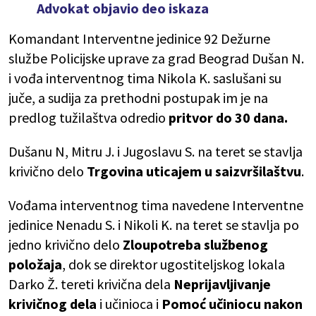
Advokat objavio deo iskaza
Komandant Interventne jedinice 92 Dežurne
službe Policijske uprave za grad Beograd Dušan N.
i vođa interventnog tima Nikola K. saslušani su
juče, a sudija za prethodni postupak im je na
predlog tužilaštva odredio
pritvor do 30 dana.
Dušanu N, Mitru J. i Jugoslavu S. na teret se stavlja
krivično delo
Trgovina uticajem u saizvršilaštvu
.
Vođama interventnog tima navedene Interventne
jedinice Nenadu S. i Nikoli K. na teret se stavlja po
jedno krivično delo
Zloupotreba službenog
položaja
, dok se direktor ugostiteljskog lokala
Darko Ž. tereti krivična dela
Neprijavljivanje
krivičnog dela
i učinioca i
Pomoć učiniocu nakon