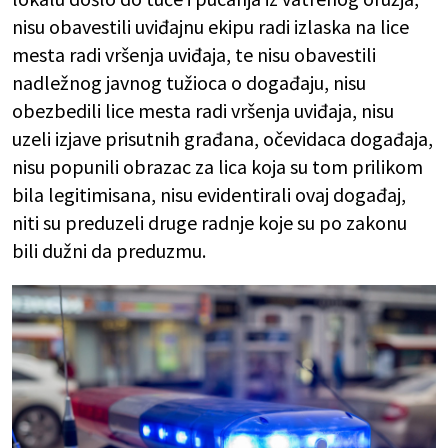
nisu obavestili uviđajnu ekipu radi izlaska na lice
mesta radi vršenja uviđaja, te nisu obavestili
nadležnog javnog tužioca o događaju, nisu
obezbedili lice mesta radi vršenja uviđaja, nisu
uzeli izjave prisutnih građana, očevidaca događaja,
nisu popunili obrazac za lica koja su tom prilikom
bila legitimisana, nisu evidentirali ovaj događaj,
niti su preduzeli druge radnje koje su po zakonu
bili dužni da preduzmu.