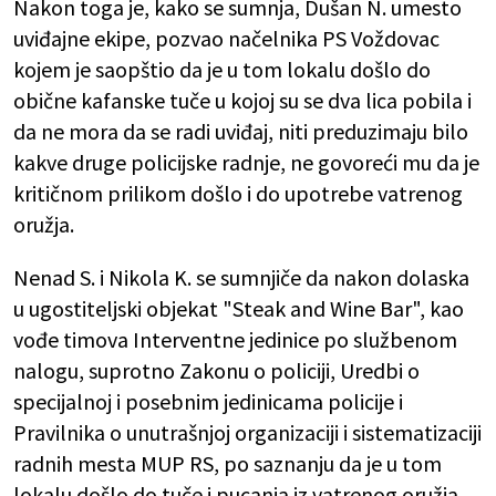
Nakon toga je, kako se sumnja, Dušan N. umesto
uviđajne ekipe, pozvao načelnika PS Voždovac
kojem je saopštio da je u tom lokalu došlo do
obične kafanske tuče u kojoj su se dva lica pobila i
da ne mora da se radi uviđaj, niti preduzimaju bilo
kakve druge policijske radnje, ne govoreći mu da je
kritičnom prilikom došlo i do upotrebe vatrenog
oružja.
Nenad S. i Nikola K. se sumnjiče da nakon dolaska
u ugostiteljski objekat "Steak and Wine Bar", kao
vođe timova Interventne jedinice po službenom
nalogu, suprotno Zakonu o policiji, Uredbi o
specijalnoj i posebnim jedinicama policije i
Pravilnika o unutrašnjoj organizaciji i sistematizaciji
radnih mesta MUP RS, po saznanju da je u tom
lokalu došlo do tuče i pucanja iz vatrenog oružja,