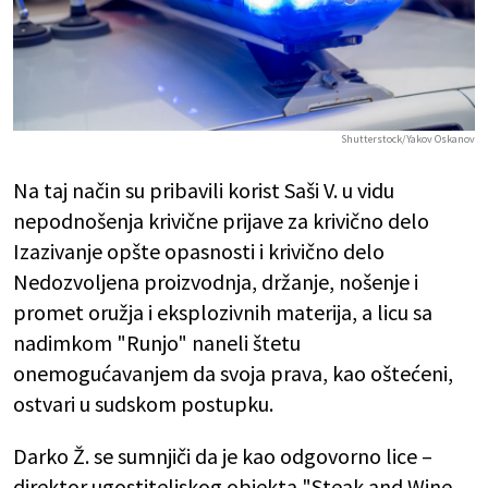
Shutterstock/Yakov Oskanov
Na taj način su pribavili korist Saši V. u vidu
nepodnošenja krivične prijave za krivično delo
Izazivanje opšte opasnosti i krivično delo
Nedozvoljena proizvodnja, držanje, nošenje i
promet oružja i eksplozivnih materija, a licu sa
nadimkom "Runjo" naneli štetu
onemogućavanjem da svoja prava, kao oštećeni,
ostvari u sudskom postupku.
Darko Ž. se sumnjiči da je kao odgovorno lice –
direktor ugostiteljskog objekta "Steak and Wine