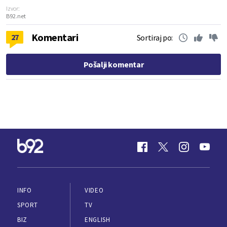
Izvor:
B92.net
Komentari
27
Sortiraj po:
Pošalji komentar
INFO
VIDEO
SPORT
TV
BIZ
ENGLISH