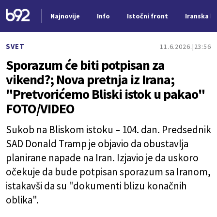
Najnovije
Info
Istočni front
Iranska kr
Nova vest
SVET
11.6.2026.
23:56
Sporazum će biti potpisan za
vikend?; Nova pretnja iz Irana;
"Pretvorićemo Bliski istok u pakao"
FOTO/VIDEO
Sukob na Bliskom istoku – 104. dan. Predsednik
SAD Donald Tramp je objavio da obustavlja
planirane napade na Iran. Izjavio je da uskoro
očekuje da bude potpisan sporazum sa Iranom,
istakavši da su "dokumenti blizu konačnih
oblika".