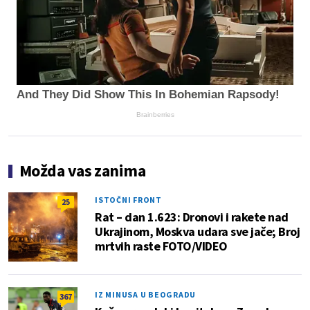
And They Did Show This In Bohemian Rapsody!
Brainberries
Možda vas zanima
ISTOČNI FRONT
25
Rat – dan 1.623: Dronovi i rakete nad
Ukrajinom, Moskva udara sve jače; Broj
mrtvih raste FOTO/VIDEO
IZ MINUSA U BEOGRADU
367