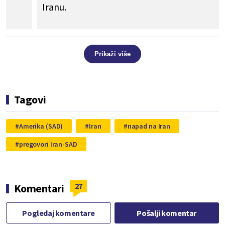
Iranu.
Prikaži više
Tagovi
Amerika (SAD)
Iran
napad na Iran
pregovori Iran-SAD
27
Komentari
Pogledaj komentare
Pošalji komentar