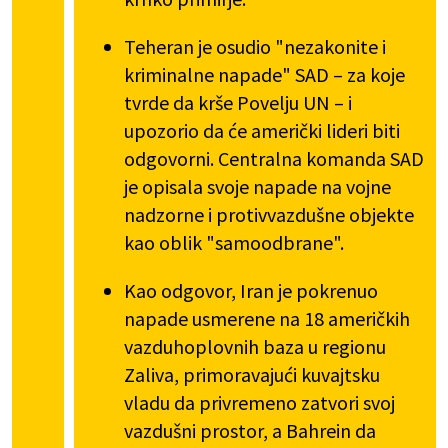
Teheran je osudio "nezakonite i
kriminalne napade" SAD – za koje
tvrde da krše Povelju UN – i
upozorio da će američki lideri biti
odgovorni. Centralna komanda SAD
je opisala svoje napade na vojne
nadzorne i protivvazdušne objekte
kao oblik "samoodbrane".
Kao odgovor, Iran je pokrenuo
napade usmerene na 18 američkih
vazduhoplovnih baza u regionu
Zaliva, primoravajući kuvajtsku
vladu da privremeno zatvori svoj
vazdušni prostor, a Bahrein da