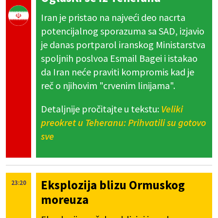
Iran je pristao na najveći deo nacrta
potencijalnog sporazuma sa SAD, izjavio
je danas portparol iranskog Ministarstva
spoljnih poslvoa Esmail Bagei i istakao
da Iran neće praviti kompromis kad je
reč o njihovim "crvenim linijama".
Detaljnije pročitajte u tekstu:
Veliki
preokret u Teheranu: Prihvatili su gotovo
sve
Eksplozija blizu Ormuskog
23:20
moreuza