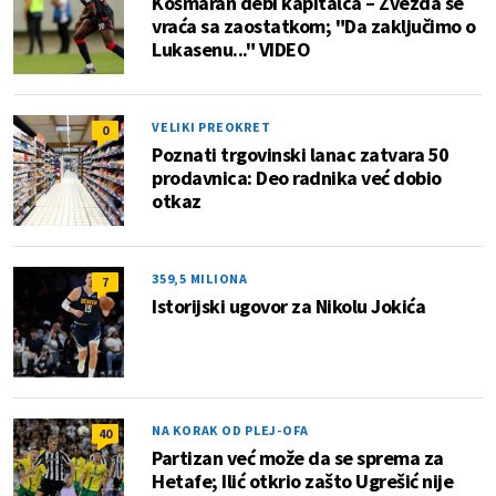
Košmaran debi kapitalca – Zvezda se
vraća sa zaostatkom; "Da zaključimo o
Lukasenu..." VIDEO
VELIKI PREOKRET
0
Poznati trgovinski lanac zatvara 50
prodavnica: Deo radnika već dobio
otkaz
359,5 MILIONA
7
Istorijski ugovor za Nikolu Jokića
NA KORAK OD PLEJ-OFA
40
Partizan već može da se sprema za
Hetafe; Ilić otkrio zašto Ugrešić nije