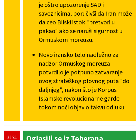
je oštro upozorenje SAD i
saveznicima, poručivši da Iran može
da ceo Bliski istok "pretvori u
pakao" ako se naruši sigurnost u
Ormuskom moreuzu.
Novo iransko telo nadležno za
nadzor Ormuskog moreuza
potvrdilo je potpuno zatvaranje
ovog strateškog plovnog puta "do
daljnjeg", nakon što je Korpus
Islamske revolucionarne garde
tokom noći objavio takvu odluku.
Oglasili se iz Teherana
23:21