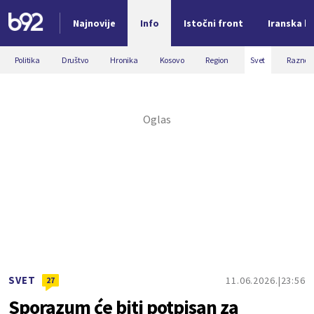
Najnovije
Info
Istočni front
Iranska kr
Nova vest
Politika
Društvo
Hronika
Kosovo
Region
Svet
Razno
SVET
11.06.2026.
23:56
27
Sporazum će biti potpisan za