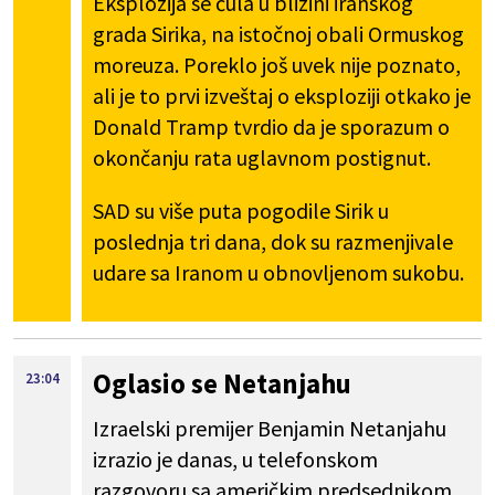
Eksplozija se čula u blizini iranskog
grada Sirika, na istočnoj obali Ormuskog
moreuza.
Poreklo još uvek nije poznato,
ali je to prvi izveštaj o eksploziji otkako je
Donald Tramp tvrdio da je sporazum o
okončanju rata uglavnom postignut.
SAD su više puta pogodile Sirik u
poslednja tri dana, dok su razmenjivale
udare sa Iranom u obnovljenom sukobu.
Oglasio se Netanjahu
23:04
Izraelski premijer Benjamin Netanjahu
izrazio je danas, u telefonskom
razgovoru sa američkim predsednikom