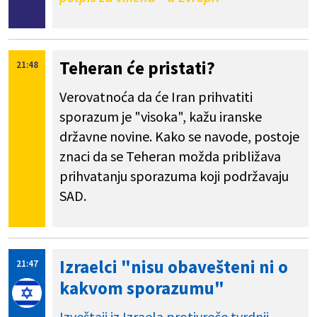
Teheran će pristati?
21:48
Verovatnoća da će Iran prihvatiti
sporazum je "visoka", kažu iranske
državne novine. Kako se navode, postoje
znaci da se Teheran možda približava
prihvatanju sporazuma koji podržavaju
SAD.
Izraelci "nisu obavešteni ni o
21:47
kakvom sporazumu"
Izveštaji iz Izraela protivreče tvrdnji