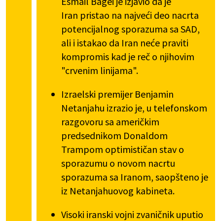
Esmail Bagei je izjavio da je
Iran pristao na najveći deo nacrta
potencijalnog sporazuma sa SAD,
ali i istakao da Iran neće praviti
kompromis kad je reč o njihovim
"crvenim linijama".
Izraelski premijer Benjamin
Netanjahu izrazio je, u telefonskom
razgovoru sa američkim
predsednikom Donaldom
Trampom optimističan stav o
sporazumu o novom nacrtu
sporazuma sa Iranom, saopšteno je
iz Netanjahuovog kabineta.
Visoki iranski vojni zvaničnik uputio