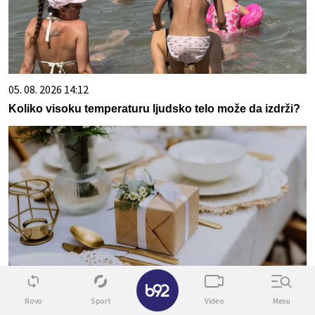
05. 08. 2026 14:12
Koliko visoku temperaturu ljudsko telo može da izdrži?
✕
06. 08. 2026 20:38
Svadbeni poklon su otvorili posle 10 godina: Oni što su
Novo
Sport
Video
Menu