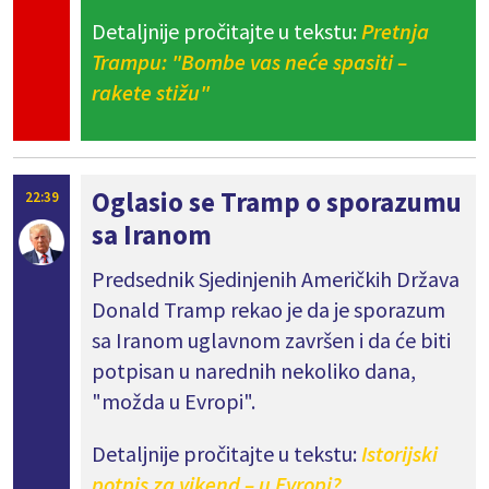
Detaljnije pročitajte u tekstu:
Pretnja
Trampu: "Bombe vas neće spasiti –
rakete stižu"
Oglasio se Tramp o sporazumu
22:39
sa Iranom
Predsednik Sjedinjenih Američkih Država
Donald Tramp rekao je da je sporazum
sa Iranom uglavnom završen i da će biti
potpisan u narednih nekoliko dana,
"možda u Evropi".
Detaljnije pročitajte u tekstu:
Istorijski
potpis za vikend – u Evropi?