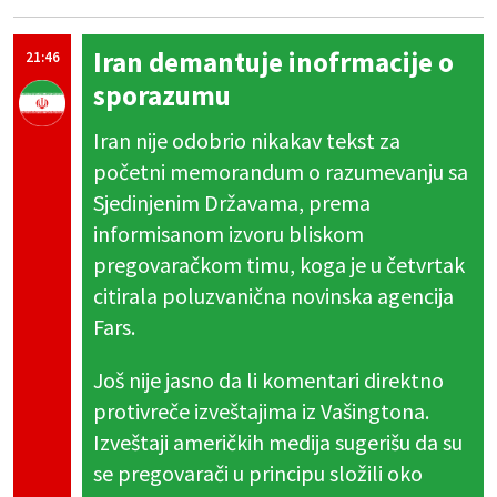
Iran demantuje inofrmacije o
21:46
sporazumu
Iran nije odobrio nikakav tekst za
početni memorandum o razumevanju sa
Sjedinjenim Državama, prema
informisanom izvoru bliskom
pregovaračkom timu, koga je u četvrtak
citirala poluzvanična novinska agencija
Fars.
Još nije jasno da li komentari direktno
protivreče izveštajima iz Vašingtona.
Izveštaji američkih medija sugerišu da su
se pregovarači u principu složili oko