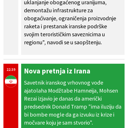
uklanjanje obogaćenog uranijuma,
demontažu infrastrukture za
obogaćivanje, ograničenja proizvodnje
raketa i prestanak iranske podrške
svojim terorističkim saveznicima u
regionu", navodi se u saopštenju.
Nova pretnja iz Irana
22:39
Savetnik iranskog vrhovnog vođe
ajatolaha Modžtabe Hamneija, Mohsen
Rezai izjavio je danas da američki
predsednik Donald Tramp "ima iluziju da
bi bombe mogle da ga izvuku iz krize i
močvare koju je sam stvorio".