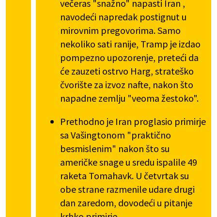
večeras "snažno" napasti Iran ,
navodeći napredak postignut u
mirovnim pregovorima. Samo
nekoliko sati ranije, Tramp je izdao
pompezno upozorenje, preteći da
će zauzeti ostrvo Harg, strateško
čvorište za izvoz nafte, nakon što
napadne zemlju "veoma žestoko".
Prethodno je Iran proglasio primirje
sa Vašingtonom "praktično
besmislenim" nakon što su
američke snage u sredu ispalile 49
raketa Tomahavk. U četvrtak su
obe strane razmenile udare drugi
dan zaredom, dovodeći u pitanje
krhko primirje.