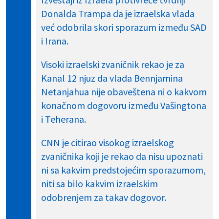
Donalda Trampa da je izraelska vlada
već odobrila skori sporazum između SAD
i Irana.
Visoki izraelski zvaničnik rekao je za
Kanal 12 njuz da vlada Bennjamina
Netanjahua nije obaveštena ni o kakvom
konačnom dogovoru između Vašingtona
i Teherana.
CNN je citirao visokog izraelskog
zvaničnika koji je rekao da nisu upoznati
ni sa kakvim predstojećim sporazumom,
niti sa bilo kakvim izraelskim
odobrenjem za takav dogovor.