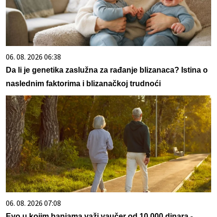
06. 08. 2026 06:38
Da li je genetika zaslužna za rađanje blizanaca? Istina o
naslednim faktorima i blizanačkoj trudnoći
06. 08. 2026 07:08
Evo u kojim banjama važi vaučer od 10.000 dinara -