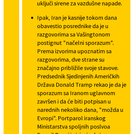
uključi sirene za vazdušne napade.
Ipak, Iran je kasnije tokom dana
obavestio posrednike da je u
razgovorima sa Vašingtonom
postignut "načelni sporazum".
Prema izvorima upoznatim sa
razgovorima, dve strane su
značajno približile svoje stavove.
Predsednik Sjedinjenih Američkih
Država Donald Tramp rekao je da je
sporazum sa Iranom uglavnom
završen i da će biti potpisan u
narednih nekoliko dana, "možda u
Evropi". Portparol iranskog
Ministarstva spoljnih poslvoa