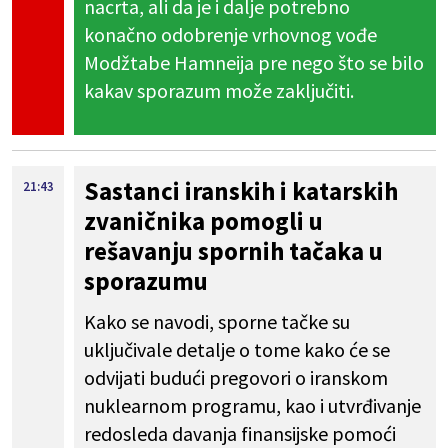
nacrta, ali da je i dalje potrebno
konačno odobrenje vrhovnog vođe
Modžtabe Hamneija pre nego što se bilo
kakav sporazum može zaključiti.
Sastanci iranskih i katarskih
21:43
zvaničnika pomogli u
rešavanju spornih tačaka u
sporazumu
Kako se navodi, sporne tačke su
uključivale detalje o tome kako će se
odvijati budući pregovori o iranskom
nuklearnom programu, kao i utvrđivanje
redosleda davanja finansijske pomoći