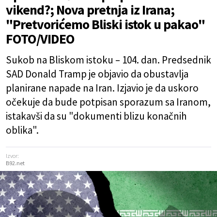
vikend?; Nova pretnja iz Irana;
"Pretvorićemo Bliski istok u pakao"
FOTO/VIDEO
Sukob na Bliskom istoku – 104. dan. Predsednik
SAD Donald Tramp je objavio da obustavlja
planirane napade na Iran. Izjavio je da uskoro
očekuje da bude potpisan sporazum sa Iranom,
istakavši da su "dokumenti blizu konačnih
oblika".
Izvor:
B92.net