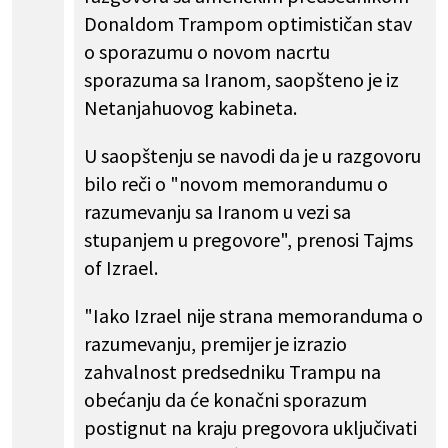
Donaldom Trampom optimističan stav
o sporazumu o novom nacrtu
sporazuma sa Iranom, saopšteno je iz
Netanjahuovog kabineta.
U saopštenju se navodi da je u razgovoru
bilo reči o "novom memorandumu o
razumevanju sa Iranom u vezi sa
stupanjem u pregovore", prenosi Tajms
of Izrael.
"Iako Izrael nije strana memoranduma o
razumevanju, premijer je izrazio
zahvalnost predsedniku Trampu na
obećanju da će konačni sporazum
postignut na kraju pregovora uključivati