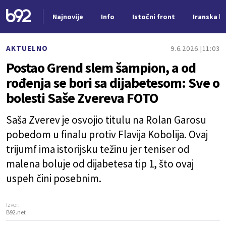
Najnovije
Info
Istočni front
Iranska kr
Nova vest
AKTUELNO
9.6.2026.
11:03
Postao Grend slem šampion, a od
rođenja se bori sa dijabetesom: Sve o
bolesti Saše Zvereva FOTO
Saša Zverev je osvojio titulu na Rolan Garosu
pobedom u finalu protiv Flavija Kobolija. Ovaj
trijumf ima istorijsku težinu jer teniser od
malena boluje od dijabetesa tip 1, što ovaj
uspeh čini posebnim.
Izvor:
B92.net