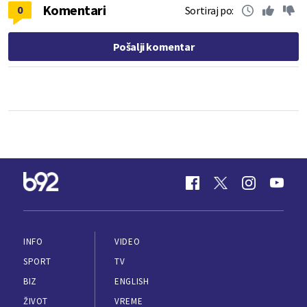
Komentari
0
Sortiraj po:
Pošalji komentar
INFO
VIDEO
SPORT
TV
BIZ
ENGLISH
ŽIVOT
VREME