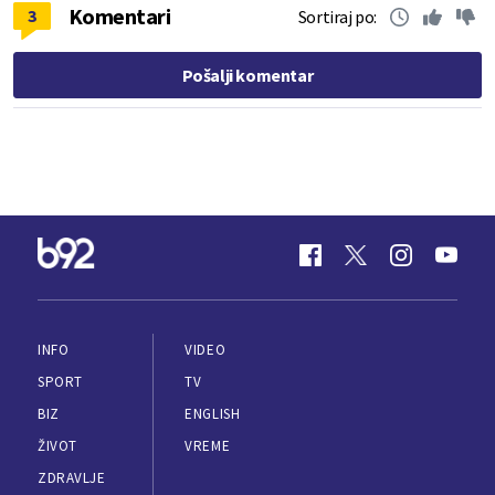
Komentari
3
Sortiraj po:
Pošalji komentar
INFO
VIDEO
SPORT
TV
BIZ
ENGLISH
ŽIVOT
VREME
ZDRAVLJE