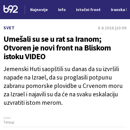
Najnovije
Info
Istočni front
Iranska kr
Nova vest
SVET
8.6.2026.
10:09
Umešali su se u rat sa Iranom;
Otvoren je novi front na Bliskom
istoku VIDEO
Jemenski Huti saopštili su danas da su izvršili
napade na Izrael, da su proglasili potpunu
zabranu pomorske plovidbe u Crvenom moru
za Izrael i najavili su da će na svaku eskalaciju
uzvratiti istom merom.
Izvor:
Tanjug