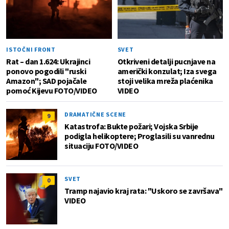
ISTOČNI FRONT
SVET
Rat – dan 1.624: Ukrajinci
Otkriveni detalji pucnjave na
ponovo pogodili "ruski
američki konzulat; Iza svega
Amazon"; SAD pojačale
stoji velika mreža plaćenika
pomoć Kijevu FOTO/VIDEO
VIDEO
DRAMATIČNE SCENE
9
Katastrofa: Bukte požari; Vojska Srbije
podigla helikoptere; Proglasili su vanrednu
situaciju FOTO/VIDEO
SVET
0
Tramp najavio kraj rata: "Uskoro se završava"
VIDEO