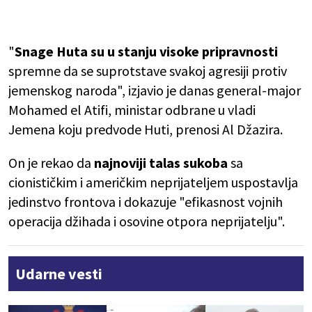
"
Snage Huta su u stanju visoke pripravnosti
spremne da se suprotstave svakoj agresiji protiv
jemenskog naroda", izjavio je danas general-major
Mohamed el Atifi, ministar odbrane u vladi
Jemena koju predvode Huti, prenosi Al Džazira.
On je rekao da
najnoviji talas sukoba
sa
cionističkim i američkim neprijateljem uspostavlja
jedinstvo frontova i dokazuje "efikasnost vojnih
operacija džihada i osovine otpora neprijatelju".
Udarne vesti