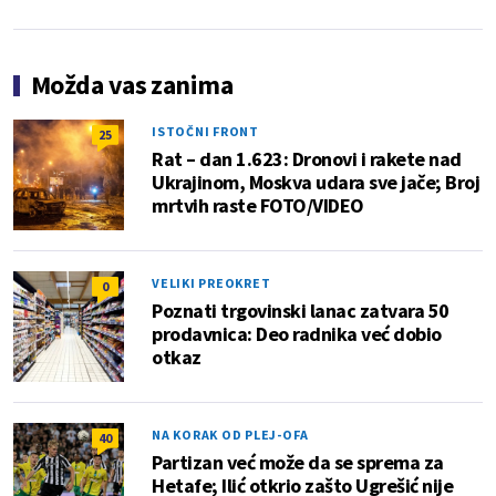
Možda vas zanima
ISTOČNI FRONT
25
Rat – dan 1.623: Dronovi i rakete nad
Ukrajinom, Moskva udara sve jače; Broj
mrtvih raste FOTO/VIDEO
VELIKI PREOKRET
0
Poznati trgovinski lanac zatvara 50
prodavnica: Deo radnika već dobio
otkaz
NA KORAK OD PLEJ-OFA
40
Partizan već može da se sprema za
Hetafe; Ilić otkrio zašto Ugrešić nije