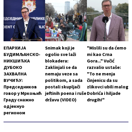
ЕПАРХИЈА
Snimak koji je
"Mislili su da ćemo
БУДИМЉАНСКО-
ogolio sve laži
mi kao Crna
НИКШИЋКА
blokadera:
Gora..." Vučić
ДУБОКО
Zaklinjali se da
razvalio ustaše:
ЗАХВАЛНА
nemaju veze sa
"To ne menja
ВУЧИЋУ:
politikom, a sada
činjenicu da su
Председников
postali skupljači
zlikovci ubili malog
говор у Мркоњић
jeftinih poena i ruše
Dobrića i hiljade
Граду снажно
državu (VIDEO)
drugih!"
одјекнуо
регионом