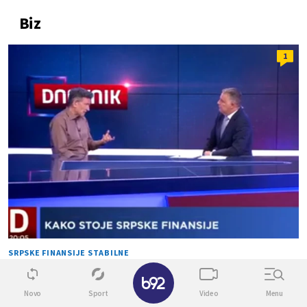
Biz
1
SRPSKE FINANSIJE STABILNE
Pavlović na opozicionim medijima: Mali je u pravu,
✕
ima para za veće plate i penzije
Novo
Sport
Video
Menu