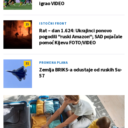
igrao VIDEO
ISTOČNI FRONT
15
Rat – dan 1.624: Ukrajinci ponovo
pogodili "ruski Amazon"; SAD pojačale
pomoć Kijevu FOTO/VIDEO
PROMENA PLANA
31
Zemlja BRIKS-a odustaje od ruskih Su-
57