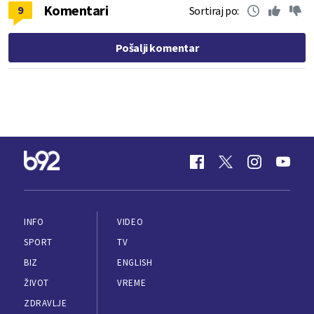
Komentari
9
Sortiraj po:
Pošalji komentar
INFO
VIDEO
SPORT
TV
BIZ
ENGLISH
ŽIVOT
VREME
ZDRAVLJE