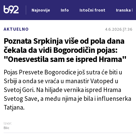
Najnovije
Info
Istočni front
Iranska kr
Nova vest
AKTUELNO
4.6.2026.
7:36
Poznata Srpkinja više od pola dana
čekala da vidi Bogorodičin pojas:
"Onesvestila sam se ispred Hrama"
Pojas Presvete Bogorodice još sutra će biti u
Srbiji a onda se vraća u manastir Vatoped u
Svetoj Gori. Na hiljade vernika ispred Hrama
Svetog Save, a među njima je bila i influenserka
Tatjana.
Izvor:
Blic