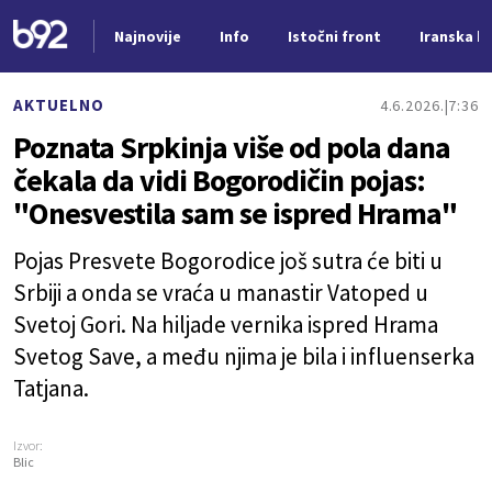
Najnovije
Info
Istočni front
Iranska kr
Nova vest
AKTUELNO
4.6.2026.
7:36
Poznata Srpkinja više od pola dana
čekala da vidi Bogorodičin pojas:
"Onesvestila sam se ispred Hrama"
Pojas Presvete Bogorodice još sutra će biti u
Srbiji a onda se vraća u manastir Vatoped u
Svetoj Gori. Na hiljade vernika ispred Hrama
Svetog Save, a među njima je bila i influenserka
Tatjana.
Izvor:
Blic