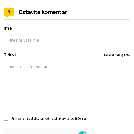
Ostavite komentar
9
Ime
Tekst
Karaktera:
0
/
1500
Prihvatam
politiku privatnosti
i
pravila korišćenja