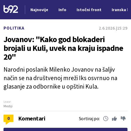
Najnovije
Info
Istočni front
Iranska kr
Nova vest
POLITIKA
2.6.2026.
15:29
Jovanov: "Kako god blokaderi
brojali u Kuli, uvek na kraju ispadne
20"
Narodni poslanik Milenko Jovanov na šaljiv
način se na društvenoj mreži Iks osvrnuo na
glasanje za odbornike u opštini Kula.
Izvor:
Mediji
Komentari
0
Sortiraj po: