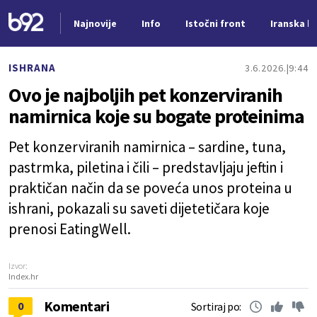
Najnovije
Info
Istočni front
Iranska kr
Nova vest
ISHRANA
3.6.2026.
9:44
Ovo je najboljih pet konzerviranih
namirnica koje su bogate proteinima
Pet konzerviranih namirnica – sardine, tuna,
pastrmka, piletina i čili – predstavljaju jeftin i
praktičan način da se poveća unos proteina u
ishrani, pokazali su saveti dijetetičara koje
prenosi EatingWell.
Izvor:
Index.hr
Komentari
0
Sortiraj po: