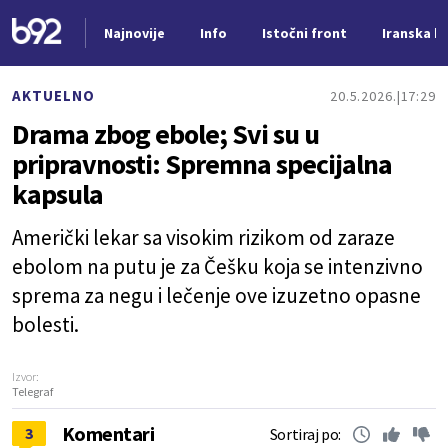
Najnovije
Info
Istočni front
Iranska kr
Nova vest
AKTUELNO
20.5.2026.
17:29
Drama zbog ebole; Svi su u
pripravnosti: Spremna specijalna
kapsula
Američki lekar sa visokim rizikom od zaraze
ebolom na putu je za Češku koja se intenzivno
sprema za negu i lečenje ove izuzetno opasne
bolesti.
Izvor:
Telegraf
Komentari
3
Sortiraj po: