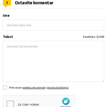
Ostavite komentar
3
Ime
Tekst
Karaktera:
0
/
1500
Prihvatam
politiku privatnosti
i
pravila korišćenja