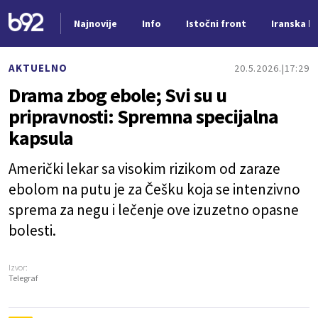
Najnovije
Info
Istočni front
Iranska kr
Nova vest
AKTUELNO
20.5.2026.
17:29
Drama zbog ebole; Svi su u
pripravnosti: Spremna specijalna
kapsula
Američki lekar sa visokim rizikom od zaraze
ebolom na putu je za Češku koja se intenzivno
sprema za negu i lečenje ove izuzetno opasne
bolesti.
Izvor:
Telegraf