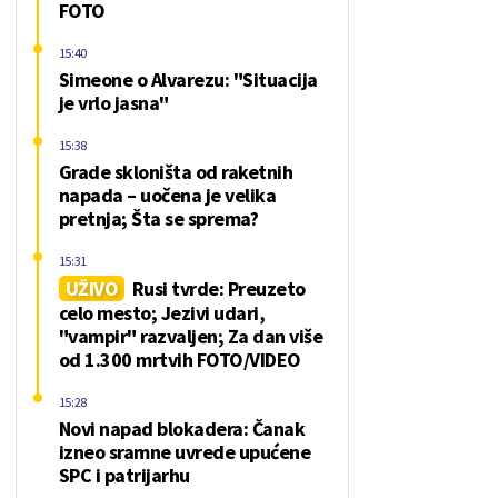
FOTO
15:40
Simeone o Alvarezu: "Situacija
je vrlo jasna"
15:38
Grade skloništa od raketnih
napada – uočena je velika
pretnja; Šta se sprema?
15:31
UŽIVO
Rusi tvrde: Preuzeto
celo mesto; Jezivi udari,
"vampir" razvaljen; Za dan više
od 1.300 mrtvih FOTO/VIDEO
15:28
Novi napad blokadera: Čanak
izneo sramne uvrede upućene
SPC i patrijarhu