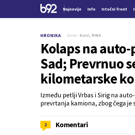
Najnovije
Info
Istočni front
Nova vest
Izvor:
Kurir, RINA
HRONIKA
Kolaps na auto-
Sad; Prevrnuo s
kilometarske k
Između petlji Vrbas i Sirig na aut
prevrtanja kamiona, zbog čega je
Komentari
2