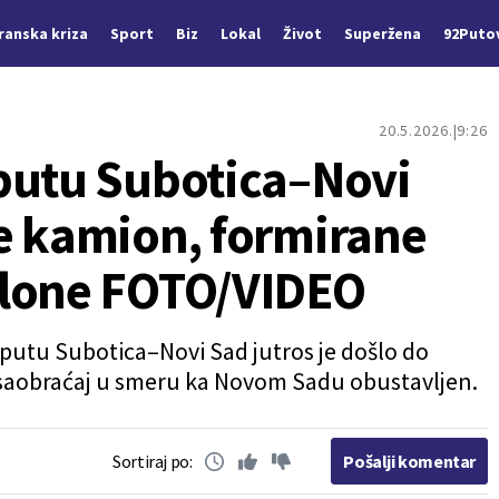
Iranska kriza
Sport
Biz
Lokal
Život
Superžena
92Puto
20.5.2026.
9:26
putu Subotica–Novi
e kamion, formirane
olone FOTO/VIDEO
o-putu Subotica–Novi Sad jutros je došlo do
 saobraćaj u smeru ka Novom Sadu obustavljen.
Sortiraj po:
Pošalji komentar