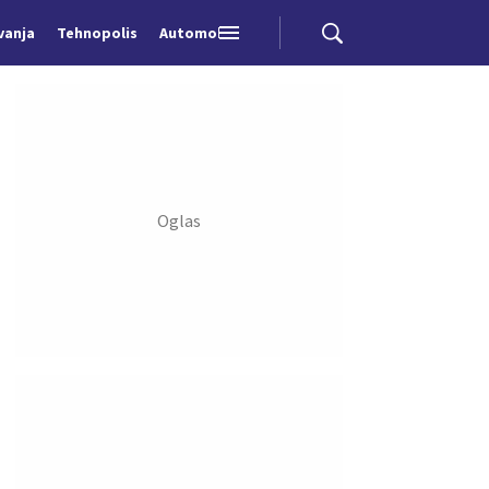
vanja
Tehnopolis
Automobili