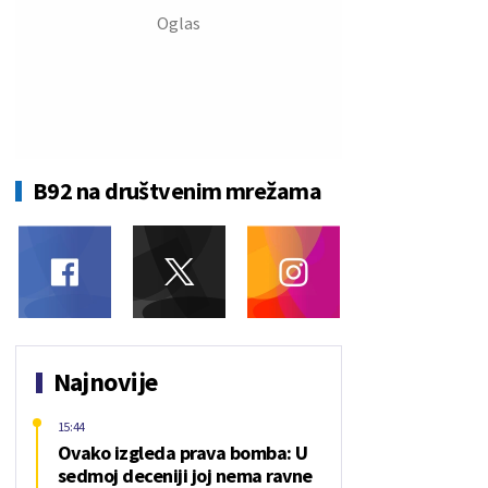
B92 na društvenim mrežama
Najnovije
15:44
Ovako izgleda prava bomba: U
sedmoj deceniji joj nema ravne