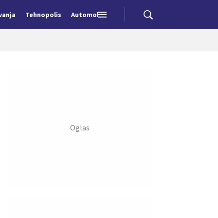
vanja
Tehnopolis
Automobili