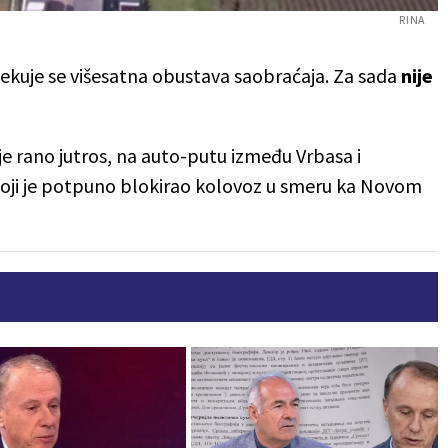
RINA
čekuje se višesatna obustava saobraćaja. Za sada
n
ije
e rano jutros, na auto-putu između Vrbasa i
koji je potpuno blokirao kolovoz u smeru ka Novom