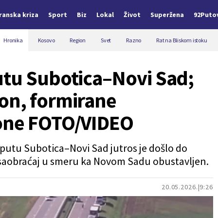
Iranska kriza
Sport
Biz
Lokal
Život
Superžena
92Puto
Hronika
Kosovo
Region
Svet
Razno
Rat na Bliskom istoku
utu Subotica–Novi Sad;
on, formirane
one FOTO/VIDEO
o-putu Subotica–Novi Sad jutros je došlo do
 saobraćaj u smeru ka Novom Sadu obustavljen.
20.05.2026.
9:26