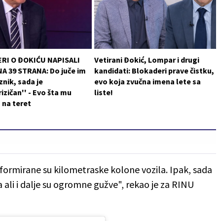
RI O ĐOKIĆU NAPISALI
Vetirani Đokić, Lompar i drugi
A 39 STRANA: Do juče im
kandidati: Blokaderi prave čistku,
znik, sada je
evo koja zvučna imena lete sa
rizičan'' - Evo šta mu
liste!
u na teret
 formirane su kilometraske kolone vozila. Ipak, sada
 ali i dalje su ogromne gužve", rekao je za RINU