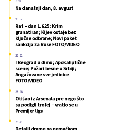
0:02
Na današnji dan, 8. avgust
23:57
Rat – dan 1.625: Krim
granatiran; Kijev ostaje bez
ključne odbrane; Novi paket
sankcija za Ruse FOTO/VIDEO
23:52
I Beograd u dimu; Apokaliptične
scene; Požari besne u Srbiji;
Angažovane sve jedinice
FOTO/VIDEO
23:48
Otišao iz Arsenala pre nego što
su podigli trofej – vratio se u
Premijer ligu
23:43
Detalji drame na nemačkom