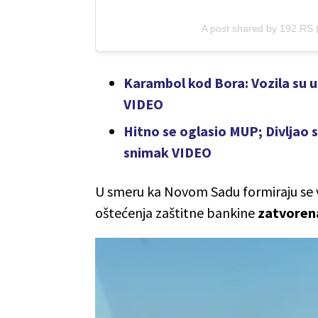
A post shared by 192.RS
Karambol kod Bora: Vozila su u
VIDEO
Hitno se oglasio MUP; Divljao s
snimak VIDEO
U smeru ka Novom Sadu formiraju se ve
oštećenja zaštitne bankine
zatvorena