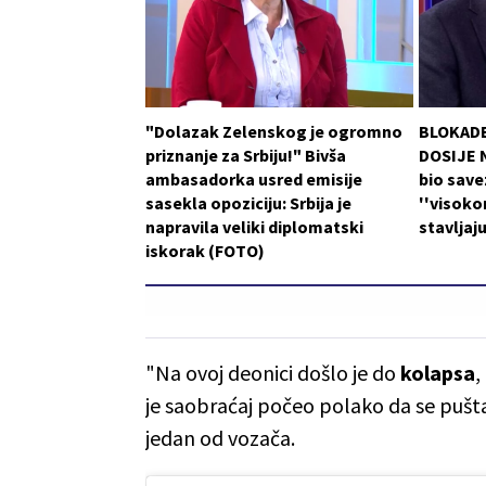
"Dolazak Zelenskog je ogromno
BLOKADE
priznanje za Srbiju!" Bivša
DOSIJE N
ambasadorka usred emisije
bio save
sasekla opoziciju: Srbija je
''visoko
napravila veliki diplomatski
stavljaj
iskorak (FOTO)
"Na ovoj deonici došlo je do
kolapsa
,
je saobraćaj počeo polako da se pušta
jedan od vozača.