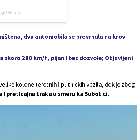
 (@192_rs)
ništena, dva automobila se prevrnula na krov
a skoro 200 km/h, pijan i bez dozvole; Objavljen i
like kolone teretnih i putničkih vozila, dok je zbog
 i preticajna traka u smeru ka Subotici.