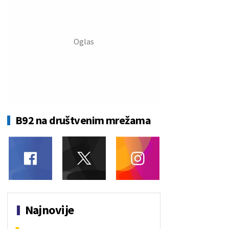
B92 na društvenim mrežama
Najnovije