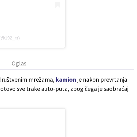
 (@192_rs)
 društvenim mrežama,
kamion
je nakon prevrtanja
gotovo sve trake auto-puta, zbog čega je saobraćaj