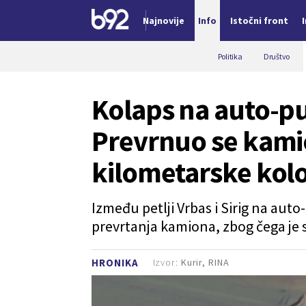
Najnovije
Info
Istočni front
Nova vest
Politika
Društvo
Kolaps na auto-p
Prevrnuo se kami
kilometarske kol
Između petlji Vrbas i Sirig na aut
prevrtanja kamiona, zbog čega je
Izvor:
Kurir, RINA
HRONIKA