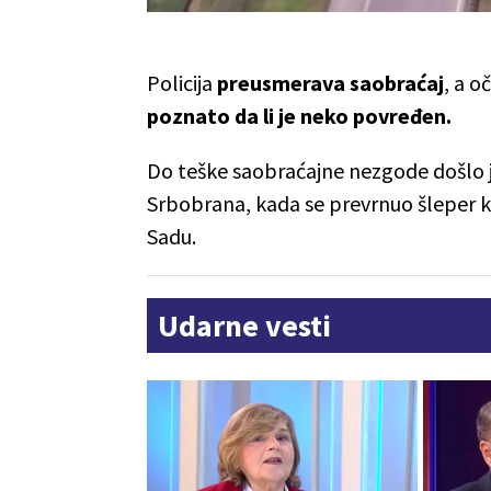
Policija
preusmerava
saobraćaj
, a o
poznato da li je neko povređen.
Do teške saobraćajne nezgode došlo j
Srbobrana, kada se prevrnuo šleper 
Sadu.
Udarne vesti