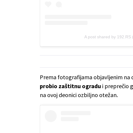
A post shared by 192.RS
Prema fotografijama objavljenim na
probio zaštitnu ogradu
i preprečio 
na ovoj deonici ozbiljno otežan.