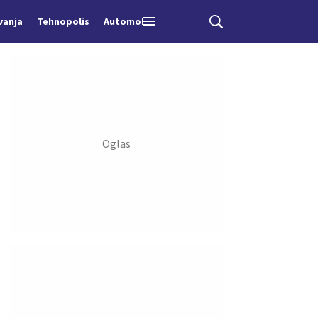
vanja
Tehnopolis
Automobili