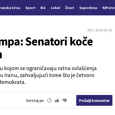
Iranska kriza
Sport
Biz
Lokal
Život
Superžena
92Puto
20.5.2026.
9:20
ampa: Senatori koče
n
ju kojom se ograničavaju ratna ovlašćenja
 Iranu, zahvaljujući tome što je četvoro
 demokrata.
Sortiraj po:
Pošalji komentar