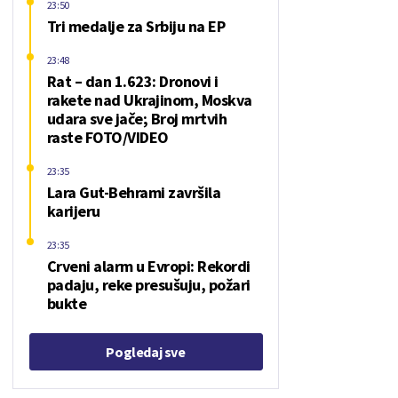
23:50
Tri medalje za Srbiju na EP
23:48
Rat – dan 1.623: Dronovi i
rakete nad Ukrajinom, Moskva
udara sve jače; Broj mrtvih
raste FOTO/VIDEO
23:35
Lara Gut-Behrami završila
karijeru
23:35
Crveni alarm u Evropi: Rekordi
padaju, reke presušuju, požari
bukte
Pogledaj sve