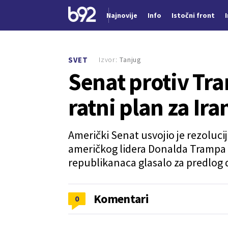
Najnovije
Info
Istočni front
Nova vest
Izvor:
Tanjug
SVET
Senat protiv Tr
ratni plan za Ira
Američki Senat usvojio je rezoluci
američkog lidera Donalda Trampa u
republikanaca glasalo za predlog
Komentari
0