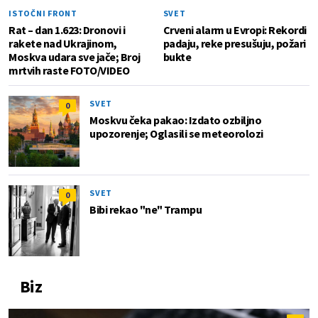
ISTOČNI FRONT
SVET
Rat – dan 1.623: Dronovi i
Crveni alarm u Evropi: Rekordi
rakete nad Ukrajinom,
padaju, reke presušuju, požari
Moskva udara sve jače; Broj
bukte
mrtvih raste FOTO/VIDEO
SVET
0
Moskvu čeka pakao: Izdato ozbiljno
upozorenje; Oglasili se meteorolozi
SVET
0
Bibi rekao "ne" Trampu
Biz