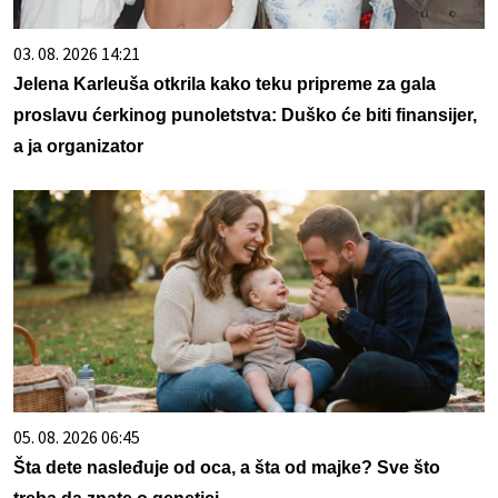
03. 08. 2026 14:21
Jelena Karleuša otkrila kako teku pripreme za gala
proslavu ćerkinog punoletstva: Duško će biti finansijer,
a ja organizator
05. 08. 2026 06:45
Šta dete nasleđuje od oca, a šta od majke? Sve što