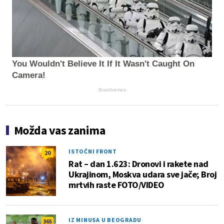
You Wouldn't Believe It If It Wasn't Caught On
Camera!
Brainberries
Možda vas zanima
ISTOČNI FRONT
20
Rat – dan 1.623: Dronovi i rakete nad
Ukrajinom, Moskva udara sve jače; Broj
mrtvih raste FOTO/VIDEO
IZ MINUSA U BEOGRADU
365