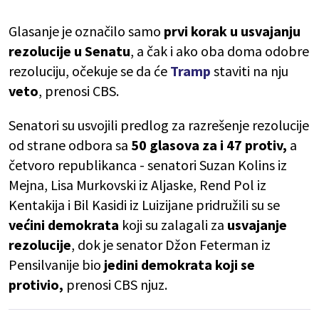
Glasanje je označilo samo
prvi korak u usvajanju
rezolucije u Senatu
, a čak i ako oba doma odobre
rezoluciju, očekuje se da će
Tramp
staviti na nju
veto
, prenosi CBS.
Senatori su usvojili predlog za razrešenje rezolucije
od strane odbora sa
50 glasova za i 47 protiv,
a
četvoro republikanca - senatori Suzan Kolins iz
Mejna, Lisa Murkovski iz Aljaske, Rend Pol iz
Kentakija i Bil Kasidi iz Luizijane pridružili su se
većini demokrata
koji su zalagali za
usvajanje
rezolucije
, dok je senator Džon Feterman iz
Pensilvanije bio
jedini demokrata koji se
protivio,
prenosi CBS njuz.