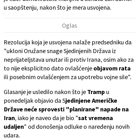
u saopštenju, nakon što je mera usvojena.
Rezolucija koja je usvojena nalaže predsedniku da
"ukloni Oružane snage Sjedinjenih Država iz
neprijateljstava unutar ili protiv Irana, osim ako za
to nije eksplicitno dato ovlašćenje
objavom rata
ili posebnim ovlašćenjem za upotrebu vojne sile".
Glasanje je usledilo nakon što je
Tramp
u
ponedeljak objavio da S
jedinjene Američke
Države neće sprovesti "planirane" napade na
Iran
, iako je naveo da je bio "
sat vremena
udaljen
" od donošenja odluke o naređenju novih
udara.