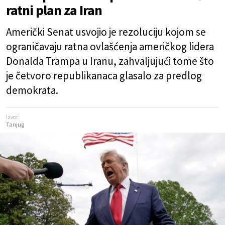
ratni plan za Iran
Američki Senat usvojio je rezoluciju kojom se
ograničavaju ratna ovlašćenja američkog lidera
Donalda Trampa u Iranu, zahvaljujući tome što
je četvoro republikanaca glasalo za predlog
demokrata.
Izvor:
Tanjug