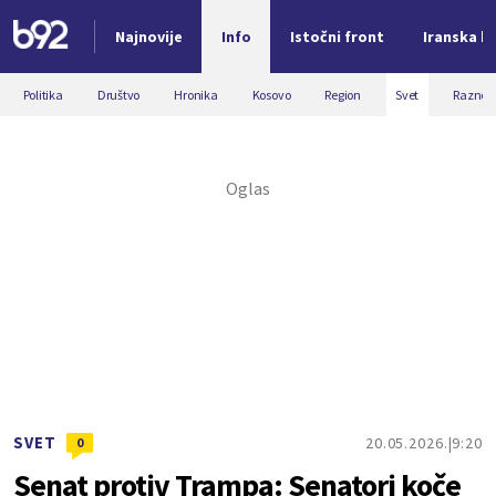
Najnovije
Info
Istočni front
Iranska kr
Nova vest
Politika
Društvo
Hronika
Kosovo
Region
Svet
Razno
SVET
20.05.2026.
9:20
0
Senat protiv Trampa: Senatori koče