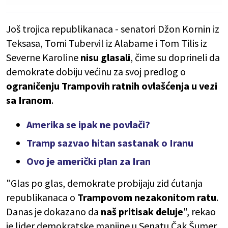
Još trojica republikanaca - senatori Džon Kornin iz
Teksasa, Tomi Tubervil iz Alabame i Tom Tilis iz
Severne Karoline
nisu glasali
, čime su doprineli da
demokrate dobiju većinu za svoj predlog o
ograničenju Trampovih ratnih ovlašćenja u vezi
sa Iranom
.
Amerika se ipak ne povlači?
Tramp sazvao hitan sastanak o Iranu
Ovo je američki plan za Iran
"Glas po glas, demokrate probijaju zid ćutanja
republikanaca o
Trampovom nezakonitom ratu
.
Danas je dokazano da
naš pritisak deluje
", rekao
je lider demokratske manjine u Senatu Čak Šumer