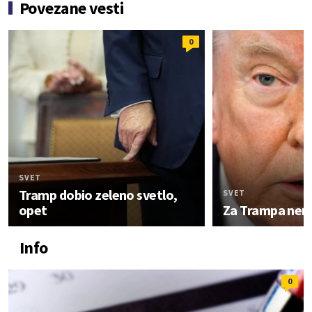
Povezane vesti
0
SVET
Tramp dobio zeleno svetlo,
SVET
opet
Za Trampa nem
Info
0