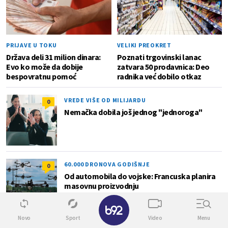
PRIJAVE U TOKU
VELIKI PREOKRET
Država deli 31 milion dinara:
Poznati trgovinski lanac
Evo ko može da dobije
zatvara 50 prodavnica: Deo
bespovratnu pomoć
radnika već dobilo otkaz
VREDE VIŠE OD MILIJARDU
0
Nemačka dobila još jednog "jednoroga"
60.000 DRONOVA GODIŠNJE
0
Od automobila do vojske: Francuska planira
masovnu proizvodnju
✕
Novo
Sport
Video
Menu