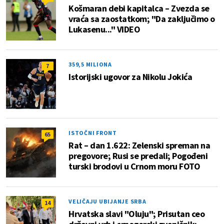
Košmaran debi kapitalca – Zvezda se
vraća sa zaostatkom; "Da zaključimo o
Lukasenu..." VIDEO
359,5 MILIONA
7
Istorijski ugovor za Nikolu Jokića
ISTOČNI FRONT
65
Rat – dan 1.622: Zelenski spreman na
pregovore; Rusi se predali; Pogođeni
turski brodovi u Crnom moru FOTO
VELIČAJU UBIJANJE SRBA
14
Hrvatska slavi "Oluju"; Prisutan ceo