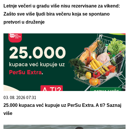
Letnje večeri u gradu više nisu rezervisane za vikend:
Zašto sve više ljudi bira večeru koja se spontano
pretvori u druženje
03. 08. 2026 07:31
25.000 kupaca već kupuje uz PerSu Extra. A ti? Saznaj
više