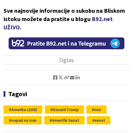
Sve najnovije informacije o sukobu na Bliskom
istoku možete da pratite u blogu
B92.net
UŽIVO.
Tagovi
Amerika (SAD)
Donald Tramp
Iran
napad na Iran
Američki Senat
senat