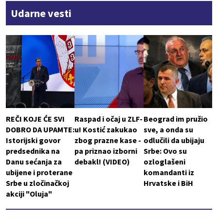
Udarne vesti
REČI KOJE ĆE SVI
Raspad i očaj u ZLF-
Beograd im pružio
DOBRO DA UPAMTE:
u! Kostić zakukao
sve, a onda su
Istorijski govor
zbog prazne kase -
odlučili da ubijaju
predsednika na
pa priznao izborni
Srbe: Ovo su
Danu sećanja za
debakl! (VIDEO)
ozloglašeni
ubijene i proterane
komandanti iz
Srbe u zločinačkoj
Hrvatske i BiH
akciji "Oluja"