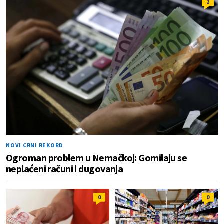
2
NOVI CRNI REKORD
Ogroman problem u Nemačkoj: Gomilaju se
neplaćeni računi i dugovanja
0
0