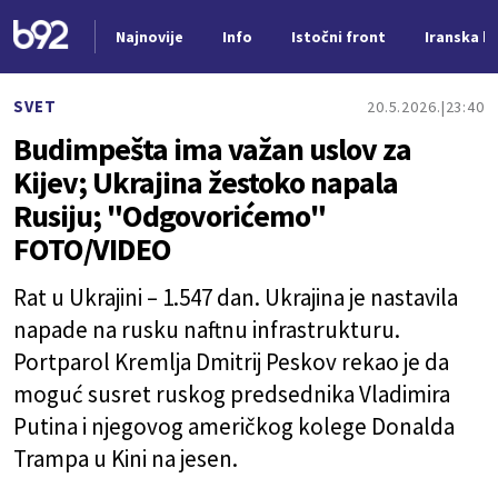
Najnovije
Info
Istočni front
Iranska kr
Nova vest
SVET
20.5.2026.
23:40
Budimpešta ima važan uslov za
Kijev; Ukrajina žestoko napala
Rusiju; "Odgovorićemo"
FOTO/VIDEO
Rat u Ukrajini – 1.547 dan. Ukrajina je nastavila
napade na rusku naftnu infrastrukturu.
Portparol Kremlja Dmitrij Peskov rekao je da
moguć susret ruskog predsednika Vladimira
Putina i njegovog američkog kolege Donalda
Trampa u Kini na jesen.