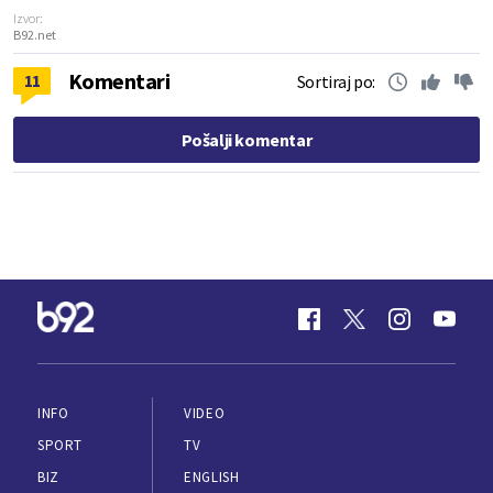
Izvor:
B92.net
Komentari
11
Sortiraj po:
Pošalji komentar
INFO
VIDEO
SPORT
TV
BIZ
ENGLISH