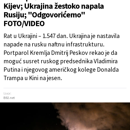
Kijev; Ukrajina žestoko napala
Rusiju; "Odgovorićemo"
FOTO/VIDEO
Rat u Ukrajini – 1.547 dan. Ukrajina je nastavila
napade na rusku naftnu infrastrukturu.
Portparol Kremlja Dmitrij Peskov rekao je da
moguć susret ruskog predsednika Vladimira
Putina i njegovog američkog kolege Donalda
Trampa u Kini na jesen.
Izvor:
B92.net