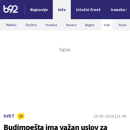
Najnovije
Info
Istočni front
Iranska kr
Nova vest
Politika
Društvo
Hronika
Kosovo
Region
Svet
Razno
SVET
20.05.2026.
23:40
11
Budimpešta ima važan uslov za