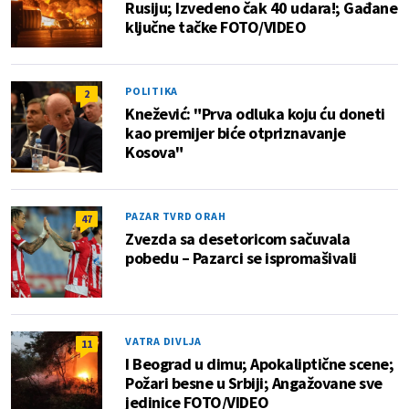
Rusiju; Izvedeno čak 40 udara!; Gađane
ključne tačke FOTO/VIDEO
POLITIKA
2
Knežević: "Prva odluka koju ću doneti
kao premijer biće otpriznavanje
Kosova"
PAZAR TVRD ORAH
47
Zvezda sa desetoricom sačuvala
pobedu – Pazarci se ispromašivali
VATRA DIVLJA
11
I Beograd u dimu; Apokaliptične scene;
Požari besne u Srbiji; Angažovane sve
jedinice FOTO/VIDEO