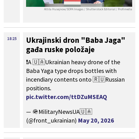
Attila Husejnow/SOPA Images / Shutterstock Editorial / Profimedia
Ukrajinski dron "Baba Jaga"
18:25
gađa ruske položaje
❗️A 🇺🇦Ukrainian heavy drone of the
Baba Yaga type drops bottles with
incendiary contents onto 🇷🇺Russian
positions.
pic.twitter.com/ttDZuMSEAQ
— 🪖MilitaryNewsUA🇺🇦
(@front_ukrainian)
May 20, 2026