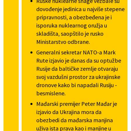
Ruske nuklearne snage vežbale su
dovođenje jedinica u najviše stepene
pripravnosti, a obezbeđena je i
isporuka nuklearnog oružja u
skladišta, saopštilo je rusko
Ministarstvo odbrane.
Generalni sekretar NATO-a Mark
Rute izjavio je danas da su optužbe
Rusije da baltičke zemlje otvaraju
svoj vazdušni prostor za ukrajinske
dronove kako bi napadali Rusiju -
besmislene.
Mađarski premijer Peter Mađar je
izjavio da Ukrajina mora da
obezbedi da mađarska manjina
uživa ista prava kao i manjine u