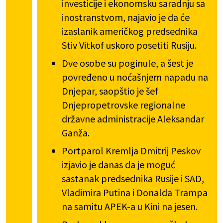
investicije i ekonomsku saradnju sa
inostranstvom, najavio je da će
izaslanik američkog predsednika
Stiv Vitkof uskoro posetiti Rusiju.
Dve osobe su poginule, a šest je
povređeno u noćašnjem napadu na
Dnjepar, saopštio je šef
Dnjepropetrovske regionalne
državne administracije Aleksandar
Ganža.
Portparol Kremlja Dmitrij Peskov
izjavio je danas da je moguć
sastanak predsednika Rusije i SAD,
Vladimira Putina i Donalda Trampa
na samitu APEK-a u Kini na jesen.