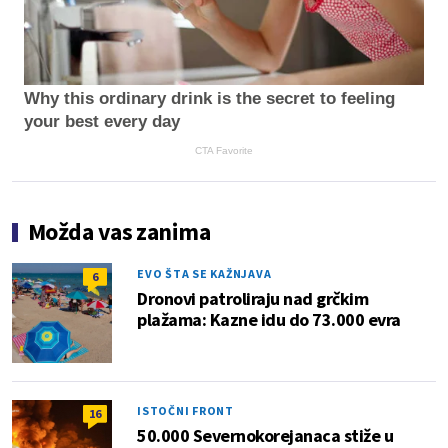
Why this ordinary drink is the secret to feeling
your best every day
CTA Favorite
Možda vas zanima
EVO ŠTA SE KAŽNJAVA
6
Dronovi patroliraju nad grčkim
plažama: Kazne idu do 73.000 evra
ISTOČNI FRONT
16
50.000 Severnokorejanaca stiže u