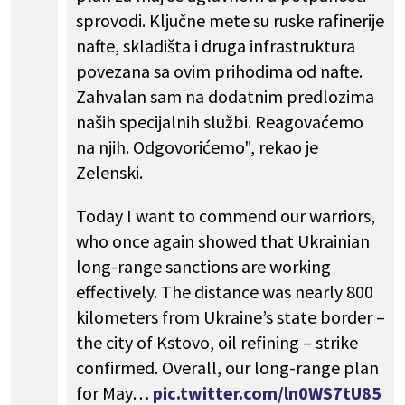
sprovodi. Ključne mete su ruske rafinerije
nafte, skladišta i druga infrastruktura
povezana sa ovim prihodima od nafte.
Zahvalan sam na dodatnim predlozima
naših specijalnih službi. Reagovaćemo
na njih. Odgovorićemo", rekao je
Zelenski.
Today I want to commend our warriors,
who once again showed that Ukrainian
long-range sanctions are working
effectively. The distance was nearly 800
kilometers from Ukraine’s state border –
the city of Kstovo, oil refining – strike
confirmed. Overall, our long-range plan
for May…
pic.twitter.com/ln0WS7tU85