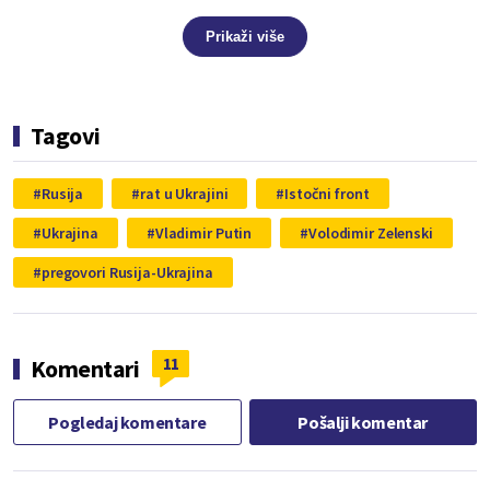
Prikaži više
Tagovi
Rusija
rat u Ukrajini
Istočni front
Ukrajina
Vladimir Putin
Volodimir Zelenski
pregovori Rusija-Ukrajina
11
Komentari
Pogledaj komentare
Pošalji komentar