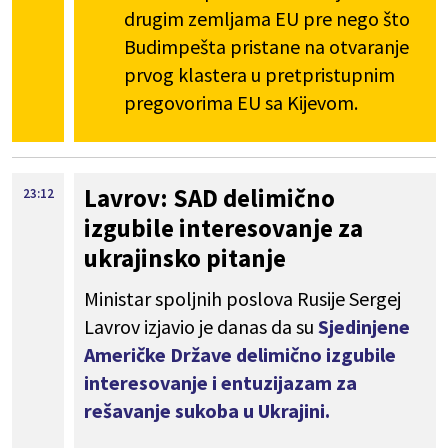
drugim zemljama EU pre nego što
Budimpešta pristane na otvaranje
prvog klastera u pretpristupnim
pregovorima EU sa Kijevom.
Lavrov: SAD delimično
23:12
izgubile interesovanje za
ukrajinsko pitanje
Ministar spoljnih poslova Rusije Sergej
Lavrov izjavio je danas da su
Sjedinjene
Američke Države delimično izgubile
interesovanje i entuzijazam za
rešavanje sukoba u Ukrajini.