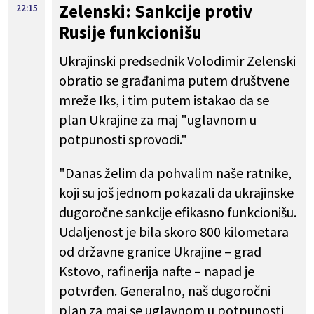
Zelenski: Sankcije protiv
22:15
Rusije funkcionišu
Ukrajinski predsednik Volodimir Zelenski
obratio se građanima putem društvene
mreže Iks, i tim putem istakao da se
plan Ukrajine za maj "uglavnom u
potpunosti sprovodi."
"Danas želim da pohvalim naše ratnike,
koji su još jednom pokazali da ukrajinske
dugoročne sankcije efikasno funkcionišu.
Udaljenost je bila skoro 800 kilometara
od državne granice Ukrajine – grad
Kstovo, rafinerija nafte – napad je
potvrđen. Generalno, naš dugoročni
plan za maj se uglavnom u potpunosti