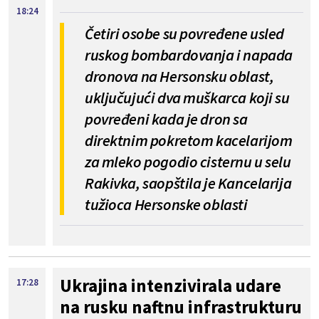
18:24
Četiri osobe su povređene usled
ruskog bombardovanja i napada
dronova na Hersonsku oblast,
uključujući dva muškarca koji su
povređeni kada je dron sa
direktnim pokretom kacelarijom
za mleko pogodio cisternu u selu
Rakivka, saopštila je Kancelarija
tužioca Hersonske oblasti
Ukrajina intenzivirala udare
17:28
na rusku naftnu infrastrukturu