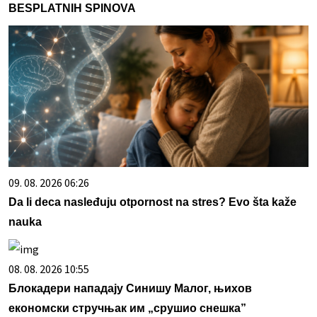
BESPLATNIH SPINOVA
09. 08. 2026 06:26
Da li deca nasleđuju otpornost na stres? Evo šta kaže
nauka
08. 08. 2026 10:55
Блокадери нападају Синишу Малог, њихов
економски стручњак им „срушио снешка”