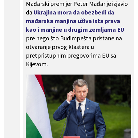
Mađarski premijer Peter Mađar je izjavio
da
Ukrajina mora da obezbedi da
mađarska manjina uživa ista prava
kao i manjine u drugim zemljama EU
pre nego što Budimpešta pristane na
otvaranje prvog klastera u
pretpristupnim pregovorima EU sa
Kijevom.