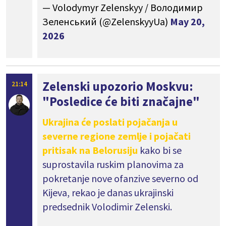
— Volodymyr Zelenskyy / Володимир
Зеленський (@ZelenskyyUa)
May 20,
2026
Zelenski upozorio Moskvu:
21:14
"Posledice će biti značajne"
Ukrajina će poslati pojačanja u
severne regione zemlje i pojačati
pritisak na Belorusiju
kako bi se
suprostavila ruskim planovima za
pokretanje nove ofanzive severno od
Kijeva, rekao je danas ukrajinski
predsednik Volodimir Zelenski.