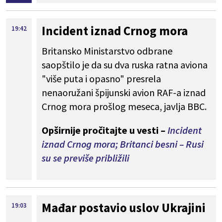
Incident iznad Crnog mora
19:42
Britansko Ministarstvo odbrane
saopštilo je da su dva ruska ratna aviona
"više puta i opasno" presrela
nenaoružani špijunski avion RAF-a iznad
Crnog mora prošlog meseca, javlja BBC.
Opširnije pročitajte u vesti –
Incident
iznad Crnog mora; Britanci besni – Rusi
su se previše približili
Mađar postavio uslov Ukrajini
19:03