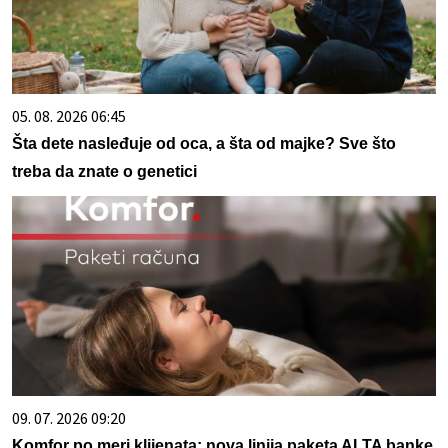
05. 08. 2026 06:45
Šta dete nasleđuje od oca, a šta od majke? Sve što
treba da znate o genetici
09. 07. 2026 09:20
Komfor po meri klijenata: nova linija paketa ALTA banke