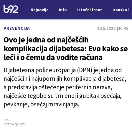
Najnovije
Info
Istočni front
Iranska kr
Nova vest
PREVENCIJA
20.5.2026.
20:49
Ovo je jedna od najčešćih
komplikacija dijabetesa: Evo kako se
leči i o čemu da vodite računa
Dijabetesna polineuropatija (DPN) je jedna od
najčešćih i najupornijih komplikacija dijabetesa,
a predstavlja oštećenje perifernih nerava,
najčešće tegobe su trnjenej i gubitak osećaja,
pevkanje, osećaj mravinjanja.
Izvor:
Stetoskop.info