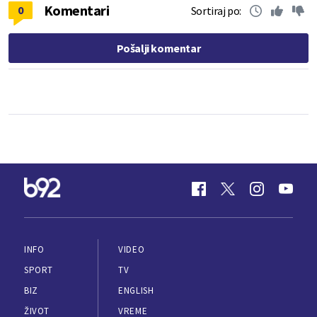
Komentari
0
Sortiraj po:
Pošalji komentar
INFO
VIDEO
SPORT
TV
BIZ
ENGLISH
ŽIVOT
VREME