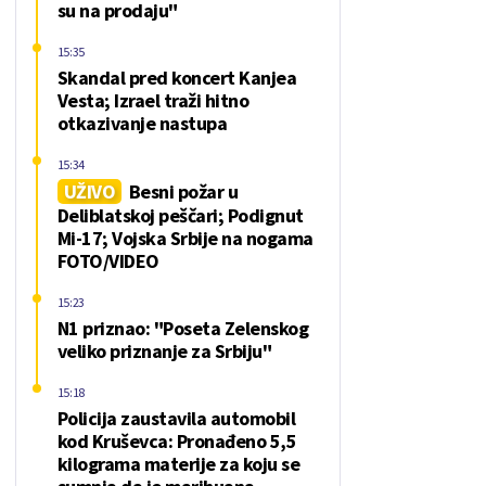
su na prodaju"
15:35
Skandal pred koncert Kanjea
Vesta; Izrael traži hitno
otkazivanje nastupa
15:34
UŽIVO
Besni požar u
Deliblatskoj peščari; Podignut
Mi-17; Vojska Srbije na nogama
FOTO/VIDEO
15:23
N1 priznao: "Poseta Zelenskog
veliko priznanje za Srbiju"
15:18
Policija zaustavila automobil
kod Kruševca: Pronađeno 5,5
kilograma materije za koju se