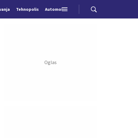
vanja
Tehnopolis
Automobili