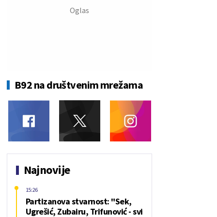
B92 na društvenim mrežama
Najnovije
15:26
Partizanova stvarnost: "Sek,
Ugrešić, Zubairu, Trifunović - svi