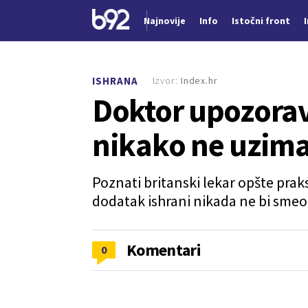
Najnovije
Info
Istočni front
Nova vest
Izvor:
Index.hr
ISHRANA
Doktor upozorav
nikako ne uzimajt
Poznati britanski lekar opšte prak
dodatak ishrani nikada ne bi smeo u
Komentari
0