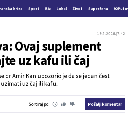
Iranska kriza
Sport
Biz
Lokal
Život
Superžena
92Puto
19.5.2026.
7:42
a: Ovaj suplement
e uz kafu ili čaj
se dr Amir Kan upozorio je da se jedan čest
zimati uz čaj ili kafu.
Sortiraj po:
Pošalji komentar