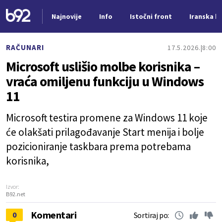
Najnovije
Info
Istočni front
Iranska kr
Nova vest
RAČUNARI
17.5.2026.
8:00
Microsoft uslišio molbe korisnika –
vraća omiljenu funkciju u Windows
11
Microsoft testira promene za Windows 11 koje
će olakšati prilagođavanje Start menija i bolje
pozicioniranje taskbara prema potrebama
korisnika,
Izvor:
B92.net
Komentari
0
Sortiraj po: