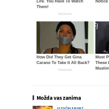
Life. You Have To Watch
Notice
Them!
Brainberries
How Did They Get Gina
Most P
Carano To Take It All Back?
These 
Musli
Brainberries
Možda vas zanima
ISTOČNI FRONT