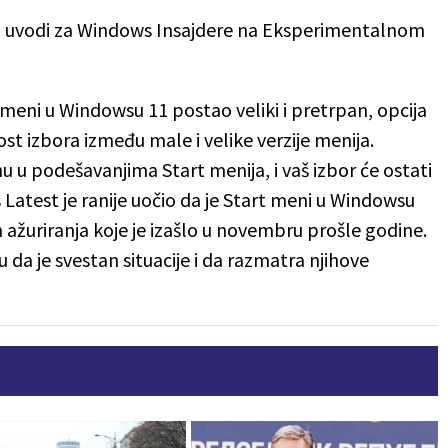
uvodi za Windows Insajdere na Eksperimentalnom
meni u Windowsu 11 postao veliki i pretrpan, opcija
st izbora između male i velike verzije menija.
u u podešavanjima Start menija, i vaš izbor će ostati
 Latest je ranije uočio da je Start meni u Windowsu
ažuriranja koje je izašlo u novembru prošle godine.
 da je svestan situacije i da razmatra njihove