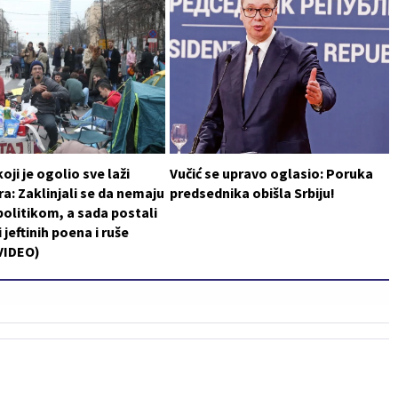
oji je ogolio sve laži
Vučić se upravo oglasio: Poruka
a: Zaklinjali se da nemaju
predsednika obišla Srbiju!
politikom, a sada postali
 jeftinih poena i ruše
VIDEO)