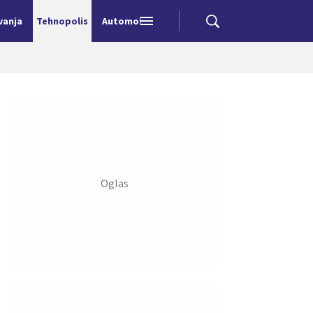
vanja
Tehnopolis
Automobili