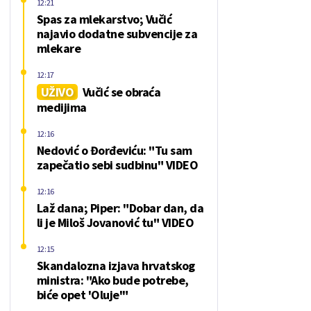
12:21
Spas za mlekarstvo; Vučić
najavio dodatne subvencije za
mlekare
12:17
UŽIVO
Vučić se obraća
medijima
12:16
Nedović o Đorđeviću: "Tu sam
zapečatio sebi sudbinu" VIDEO
12:16
Laž dana; Piper: "Dobar dan, da
li je Miloš Jovanović tu" VIDEO
12:15
Skandalozna izjava hrvatskog
ministra: "Ako bude potrebe,
biće opet 'Oluje'"