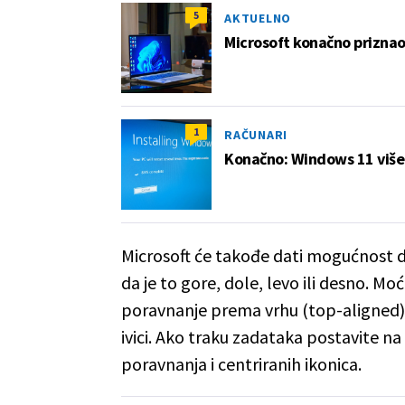
5
AKTUELNO
Microsoft konačno priznao
1
RAČUNARI
Konačno: Windows 11 više 
Microsoft će takođe dati mogućnost da
da je to gore, dole, levo ili desno. Moć
poravnanje prema vrhu (top-aligned) i 
ivici. Ako traku zadataka postavite na 
poravnanja i centriranih ikonica.