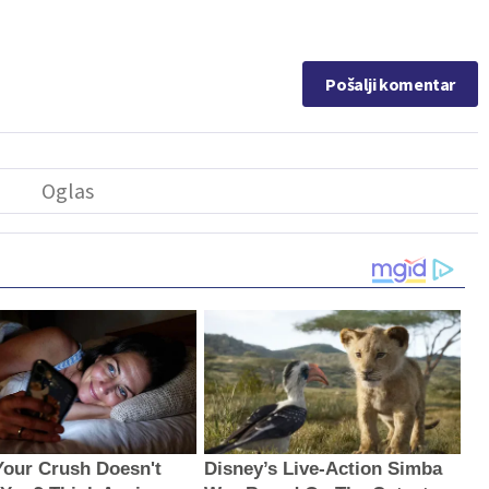
Pošalji komentar
Your Crush Doesn't
Disney’s Live-Action Simba