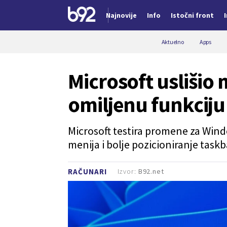
Najnovije
Info
Istočni front
Nova vest
Aktuelno
Apps
Microsoft uslišio 
omiljenu funkcij
Microsoft testira promene za Wind
menija i bolje pozicioniranje tas
Izvor:
B92.net
RAČUNARI