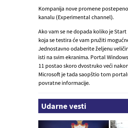
Kompanija nove promene postepeno 
kanalu (Experimental channel).
Ako vam se ne dopada koliko je Start 
koja se testira će vam pružiti mogućno
Jednostavno odaberite željenu veličin
isti na svim ekranima. Portal Windows
11 postao skoro dvostruko veći nakon 
Microsoft je tada saopštio tom portalu
povratne informacije.
Udarne vesti