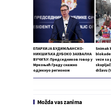
ЕПАРХИЈА БУДИМЉАНСКО-
Snimak k
НИКШИЋКА ДУБОКО ЗАХВАЛНА
blokader
ВУЧИЋУ: Председников говор у
veze sa 
Мркоњић Граду снажно
skupljači
одјекнуо регионом
državu (
Možda vas zanima