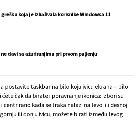
 grešku koja je izluđivala korisnike Windowsa 11
ne davi sa ažuriranjima pri prvom paljenju
 postavite taskbar na bilo koju ivicu ekrana – bilo
i ćete čak da birate i poravnanje ikonica: izbori su
centrirano kada se traka nalazi na levoj ili desnoj
gornju ili donju ivicu, možete birati između levog