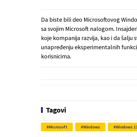
Da biste bili deo Microsoftovog Windo
sa svojim Microsoft nalogom. Insajderi
koje kompanija razvija, kao i da šalju
unapređenju eksperimentalnih funkci
korisnicima.
Tagovi
Microsoft
Windows
Windows 1