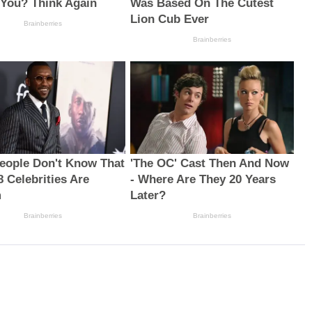
 You? Think Again
Was Based On The Cutest
Lion Cub Ever
Brainberries
Brainberries
eople Don't Know That
'The OC' Cast Then And Now
8 Celebrities Are
- Where Are They 20 Years
m
Later?
Brainberries
Brainberries