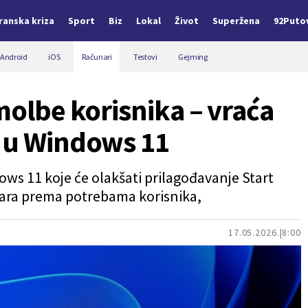
Iranska kriza
Sport
Biz
Lokal
Život
Superžena
92Puto
Android
iOS
Računari
Testovi
Gejming
molbe korisnika – vraća
u u Windows 11
ows 11 koje će olakšati prilagođavanje Start
kbara prema potrebama korisnika,
17.05.2026.
8:00