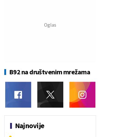
B92 na društvenim mrežama
Najnovije