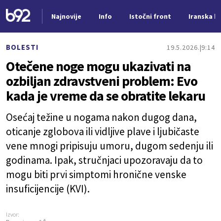
Najnovije
Info
Istočni front
Iranska kr
Nova vest
BOLESTI
19.5.2026.
9:14
Otečene noge mogu ukazivati na
ozbiljan zdravstveni problem: Evo
kada je vreme da se obratite lekaru
Osećaj težine u nogama nakon dugog dana,
oticanje zglobova ili vidljive plave i ljubičaste
vene mnogi pripisuju umoru, dugom sedenju ili
godinama. Ipak, stručnjaci upozoravaju da to
mogu biti prvi simptomi hronične venske
insuficijencije (KVI).
Izvor: