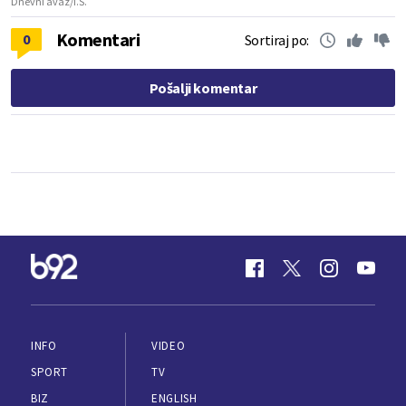
Dnevni avaz/I.Š.
Komentari
0
Sortiraj po:
Pošalji komentar
INFO
VIDEO
SPORT
TV
BIZ
ENGLISH