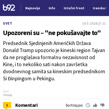
Najnovije
Info
Istočni front
Iranska kr
Nova vest
SVET
16.5.2026.
7:21
Upozoreni su – "ne pokušavajte to"
Predsednik Sjedinjenih Američkih Država
Donald Tramp upozorio je kineski region Tajvan
da ne proglašava formalnu nezavisnost od
Kine, i to nekoliko sati nakon završetka
dvodnevnog samita sa kineskim predsednikom
Si Đinpingom u Pekingu.
Izvor:
Tanjug
Komentari
1
Sortiraj po: