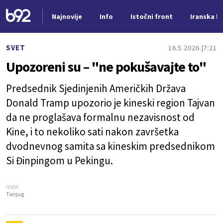
Najnovije
Info
Istočni front
Iranska kr
Nova vest
SVET
16.5.2026.
7:21
Upozoreni su – "ne pokušavajte to"
Predsednik Sjedinjenih Američkih Država
Donald Tramp upozorio je kineski region Tajvan
da ne proglašava formalnu nezavisnost od
Kine, i to nekoliko sati nakon završetka
dvodnevnog samita sa kineskim predsednikom
Si Đinpingom u Pekingu.
Izvor:
Tanjug